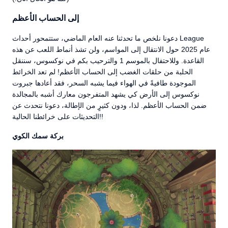
إلى الحساب الأعظم
دعونا نلخص ما تحدثنا عنه العام الماضي، ستتمحور أحداث League
عام 2025 حول الانتقال إلى المواسم، ولن تشذ أنماط اللعب عن هذه
القاعدة. وللاحتفال بالموسم 1 والترحيب بكم في نوكسوس، سننقل
الحلبة من حلقات الغضب إلى الحساب الأعظم! لم تعد الخرائط
الموجودة طافيةً في الهواء فيما يشبه السحر، فقد أعادها جبروت
نوكسوس إلى الأرض كي يشهد المتفرجون معارك أشبه بالمجالدة
ضمن الحساب الأعظم. لذا، ودون كثيرٍ من الإطالة، دعونا نتحدث عن
التحديثات على خرائطنا الحالية!!
بركة سمك الكوي