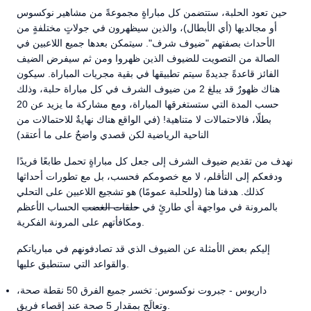
حين تعود الحلبة، ستتضمن كل مباراةٍ مجموعةً من مشاهير نوكسوس
أو مجالديها (أي الأبطال)، والذين سيظهرون في جولاتٍ مختلفةٍ من
الأحداث بصفتهم "ضيوف شرف". سيتمكن بعدها جميع اللاعبين في
الصالة من التصويت للضيوف الذين ظهروا ومن ثم سيفرض الضيف
الفائز قاعدةً جديدةً سيتم تطبيقها في بقية مجريات المباراة. سيكون
هناك ظهورٌ قد يبلغ 2 من ضيوف الشرف في كل مباراة حلبة، وذلك
حسب المدة التي ستستغرقها المباراة، ومع مشاركة ما يزيد عن 20
بطلًا، فالاحتمالات لا متناهية! (في الواقع هناك نهايةٌ للاحتمالات من
الناحية الرياضية لكن قصدي واضحٌ على ما أعتقد)
نهدف من تقديم ضيوف الشرف إلى جعل كل مباراةٍ تحمل طابعًا فريدًا
ودفعكم إلى التأقلم، لا مع خصومكم فحسب، بل مع تطورات أحداثها
كذلك. هدفنا هنا (وللحلبة عمومًا) هو تشجيع اللاعبين على التحلي
بالمرونة في مواجهة أي طارئٍ في
حلقات الغضب
الحساب الأعظم
ومكافأتهم على المرونة الفكرية.
إليكم بعض الأمثلة عن الضيوف الذي قد تصادفونهم في مبارياتكم
والقواعد التي ستنطبق عليها.
داريوس - جبروت نوكسوس: تخسر جميع الفرق 50 نقطة صحة،
وتعالَج بمقدار 5 صحة عند إقصاء فريق.