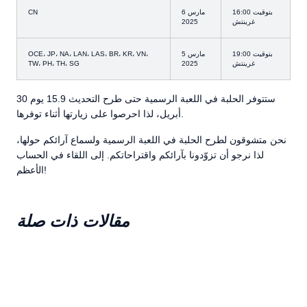
16:00 بتوقيت
6 مارس
CN
غرينتش
2025
19:00 بتوقيت
5 مارس
OCE، JP، NA، LAN، LAS، BR، KR، VN،
غرينتش
2025
TW، PH، TH، SG
ستتوفر الحلبة في اللعبة الرسمية حتى طرح التحديث 15.9 يوم 30
أبريل، لذا احرصوا على زيارتها أثناء توفرها.
نحن متشوقون لطرح الحلبة في اللعبة الرسمية ولسماع آرائكم حولها،
لذا نرجو أن تزوّدونا بآرائكم واقتراحاتكم. إلى اللقاء في الحساب
الأعظم!
مقالات ذات صلة