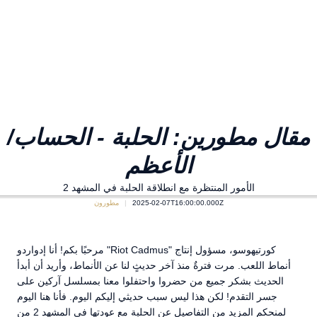
/مقال مطورين: الحلبة - الحساب
الأعظم
الأمور المنتظرة مع انطلاقة الحلبة في المشهد 2
2025-02-07T16:00:00.000Z
مطورون
مرحبًا بكم! أنا إدواردو "Riot Cadmus" كورتيهوسو، مسؤول إنتاج
أنماط اللعب. مرت فترةٌ منذ آخر حديثٍ لنا عن الأنماط، وأريد أن أبدأ
الحديث بشكر جميع من حضروا واحتفلوا معنا بمسلسل آركين على
جسر التقدم! لكن هذا ليس سبب حديثي إليكم اليوم. فأنا هنا اليوم
لمنحكم المزيد من التفاصيل عن الحلبة مع عودتها في المشهد 2 من