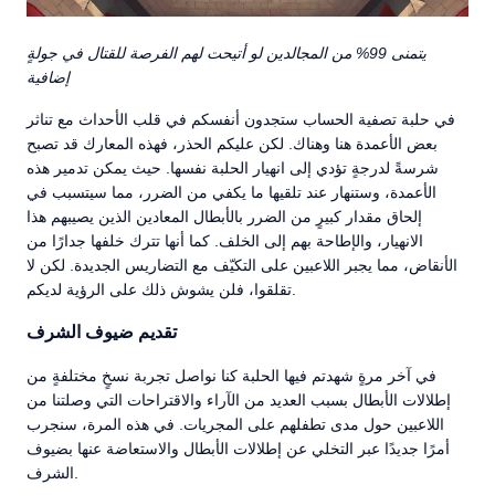
يتمنى 99% من المجالدين لو أتيحت لهم الفرصة للقتال في جولةٍ
إضافية
في حلبة تصفية الحساب ستجدون أنفسكم في قلب الأحداث مع تناثر
بعض الأعمدة هنا وهناك. لكن عليكم الحذر، فهذه المعارك قد تصبح
شرسةً لدرجةٍ تؤدي إلى انهيار الحلبة نفسها. حيث يمكن تدمير هذه
الأعمدة، وستنهار عند تلقيها ما يكفي من الضرر، مما سيتسبب في
إلحاق مقدار كبيرٍ من الضرر بالأبطال المعادين الذين يصيبهم هذا
الانهيار، والإطاحة بهم إلى الخلف. كما أنها تترك خلفها جدارًا من
الأنقاض، مما يجبر اللاعبين على التكيّف مع التضاريس الجديدة. لكن لا
تقلقوا، فلن يشوش ذلك على الرؤية لديكم.
تقديم ضيوف الشرف
في آخر مرةٍ شهدتم فيها الحلبة كنا نواصل تجربة نسخٍ مختلفةٍ من
إطلالات الأبطال بسبب العديد من الآراء والاقتراحات التي وصلتنا من
اللاعبين حول مدى تطفلهم على المجريات. في هذه المرة، سنجرب
أمرًا جديدًا عبر التخلي عن إطلالات الأبطال والاستعاضة عنها بضيوف
الشرف.