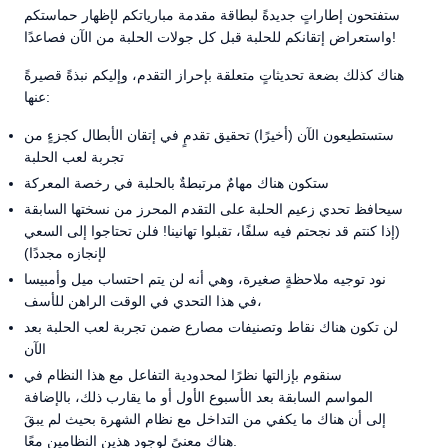
ستفتحون إطاراتٍ جديدةً لبطاقة مقدمة مبارياتكم لإظهار حماستكم
واستعراض إتقانكم للحلبة قبل كل جولات الحلبة من الآن فصاعدًا!
هناك كذلك بضعة تحديثاتٍ متعلقة بإحراز التقدم، وإليكم نبذةً قصيرةً
عنها:
ستستطيعون الآن (أخيرًا) تحقيق تقدمٍ في إتقان الأبطال كجزءٍ من
تجربة لعب الحلبة
ستكون هناك مهامٌ مرتبطةٌ بالحلبة في رخصة المعركة
سيحافظ تحدي زعيم الحلبة على التقدم المحرز من نسختها السابقة
(إذا كنتم قد نجحتم فيه سلفًا، تقبلوا تهانينا! فلن تحتاجوا إلى السعي
لإنجازه مجددًا)
نود توجيه ملاحظةٍ صغيرة، وهي أنه لن يتم احتساب ميل وأمبيسا
في هذا التحدي في الوقت الراهن للأسف،
لن تكون هناك نقاط وتصنيفات مصارع ضمن تجربة لعب الحلبة بعد
الآن
سنقوم بإزالتها نظرًا لمحدودية التفاعل مع هذا النظام في
المواسم السابقة بعد الأسبوع الأول أو ما يقارب ذلك، بالإضافة
إلى أن هناك ما يكفي من التداخل مع نظام الشهرة بحيث لم يبقَ
هناك معنىً لوجود هذين النظامين معًا.