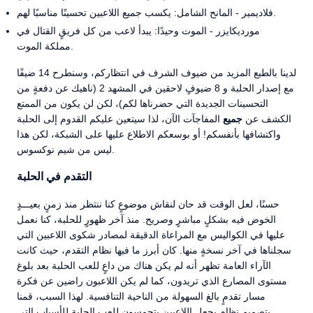
فلاديمير - المانح الشامل: يكسب جميع اللاعبين تحسينًا مناسبًا لهم.
مورديكايزر - الموت وحيدًا: يبدأ لاعب من كل فريقٍ القتال في
مملكة الموت.
لدينا بالطبع المزيد من ضيوف الشرف في انتظاركم، وسنطرح 14 ضيفًا
مع إصدار الحلبة و 8 ضيوفٍ لاحقين في المشهد 2 (ناهيك عن دفعةٍ من
التحسينات الجديدة التي حضرناها لكم)، لكن لن يكون من الممتع
الكشف عن
جميع
المفاجآت الآن، لذا سيتعين عليكم القدوم إلى الحلبة
واكتشافها بأنفسكم! أو بوسعكم الاطلاع عليها على الشبكة، لكن هذا
ليس من شيم نوكسوس.
التقدم في الحلبة
حسنًا، لعل الوقت قد حان لنقاش موضوعٍ كنا ننتظر منذ زمنٍ بعيـــدٍ
الخوض فيه بشكلٍ مباشرٍ وصريح. منذ آخر ظهورٍ للحلبة، كنا نعمل
عليها في الكواليس مع المراعاة الدقيقة لمصادر شكوى اللاعبين التي
سجلناها في آخر نسخةٍ منها. كان أبرز ما فيها نظام التقدم، حيث كانت
الآراء العامة تظهر أنه لم يكن هناك من داعٍ للعب الحلبة بعد بلوغ
مستوى المصارع الذي تريدون، كما لم يكن اللاعبون راضين عن فكرة
مسار تقدمٍ بالغ السهولة من الناحية التنافسية. لهذا السبب، قمنا
بتصميم نظامٍ يجعل اللاعبين يتحمسون للعب الحلبة للأسباب التي