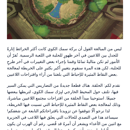
ليس من المبالغة القول أن بركة سمك الكوي كانت أكثر الخرائط إثارةً
للجدل بين اللاعبين في آخر ظهورٍ للحلبة في اللعبة الرسمية. نُقرّ أن
الأمور لم تكن مثاليةً تمامًا وقمنا بإجراء بعض التغييرات في آخر طرحٍ
للحلبة، لكن هذه المرة سنقوم بتغييرٍ أكبر بكثيرٍ على الخريطة لمعالجة
بعض النقاط المثيرة للإحباط التي بلغتنا من آراء واقتراحات اللاعبين.
نقدم لكم: الحلقة. هناك قطعةٌ جديدةٌ من التضاريس التي يمكن السير
فيها، تلتف حول المحيط الخارجي لبِرَك سمك الكوي، لتربطها ببعضها
جميعًا. استوحينا مبدأ الحلقة من اقتراحات مجتمع اللاعبين مباشرةً،
وذلك لمعالجة بعض النقاط المثيرة للإحباط التي تسببت فيها الخريطة،
لذا نرجو ألّا تتوقفوا عن تزويدنا باقتراحاتكم النابعة عن شغفكم!
سيساعد هذا في التصدي للحالات التي يعلق فيها اللاعب في الجزيرة
مع اثنين من الأعداء ويشعر أن أمرهُ قد قُضي. رغم أن الهرب لن يكون