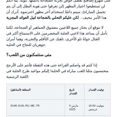
على شهرةٍ إضافيةٍ بفضل خوض تجربة الشجاعة بأكملها. تنويه: بما أنكم
لن تستطيعوا اختيار المظهر (لن تعرفوا حتى هوية البطل إلى أن يتم
تحميل المباراة)، سيتم دائمًا استخدام آخر مظهرٍ اخترتموه. أدرك أن
.
هذا الأمر مخيف...
لكن عليكم التحلي بالشجاعة لنيل العوائد المجزية
لا نتوقع أن يختار جميع اللاعبين معشوق الجماهير أو الشجاعة، لكننا
نأمل أن يساعد هذا لاعبي الحلبة المخضرمين على الاستمتاع أكثر في
القتال جولةً تلو الأخرى، ناهيك عن التأقلم والتجربة، وهما أمران
جوهريان للنجاح في الحلبة.
متى ستتمكنون من اللعب؟
إذا كنتم قد واصلتم القراءة حتى هذه النقطة فأنتم على الأرجح
متحمسون مثلنا للعب مباراة في الحلبة! إليكم مواعيد طرح الحلبة في
اللعبة الرسمية:
توقيت الإصدار
تاريخ
المنطقة (المناطق)
الإصدار
16:00 بتوقيت
5 مارس
EUW، EUN، RU، ME، TR
غرينتش
2025