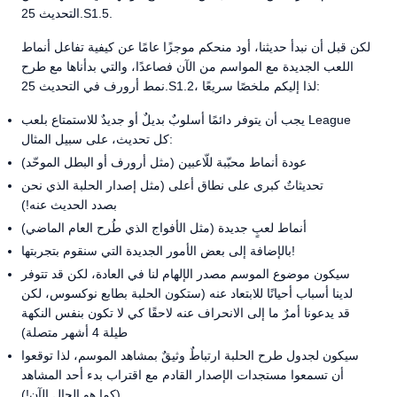
التحديث 25.S1.5.
لكن قبل أن نبدأ حديثنا، أود منحكم موجزًا عامًا عن كيفية تفاعل أنماط
اللعب الجديدة مع المواسم من الآن فصاعدًا، والتي بدأناها مع طرح
نمط أرورف في التحديث 25.S1.2، لذا إليكم ملخصًا سريعًا:
يجب أن يتوفر دائمًا أسلوبٌ بديلٌ أو جديدٌ للاستمتاع بلعب League
كل تحديث، على سبيل المثال:
عودة أنماط محبّبة للّاعبين (مثل أرورف أو البطل الموحّد)
تحديثاتٌ كبرى على نطاق أعلى (مثل إصدار الحلبة الذي نحن
بصدد الحديث عنه!)
أنماط لعبٍ جديدة (مثل الأفواج الذي طُرح العام الماضي)
بالإضافة إلى بعض الأمور الجديدة التي سنقوم بتجربتها!
سيكون موضوع الموسم مصدر الإلهام لنا في العادة، لكن قد تتوفر
لدينا أسباب أحيانًا للابتعاد عنه (ستكون الحلبة بطابع نوكسوس، لكن
قد يدعونا أمرٌ ما إلى الانحراف عنه لاحقًا كي لا تكون بنفس النكهة
طيلة 4 أشهر متصلة)
سيكون لجدول طرح الحلبة ارتباطٌ وثيقٌ بمشاهد الموسم، لذا توقعوا
أن تسمعوا مستجدات الإصدار القادم مع اقتراب بدء أحد المشاهد
(كما هو الحال الآن!)