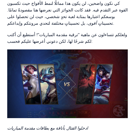
كي نكون واضحين، لن يكون هذا مماثلًا لنمط الأفواج حيث تكسبون
القوة عبر التقدم فيه. فقد كانت الجوائز التي نعرضها هنا مقصودةً تمامًا.
بوسعكم اعتبارها بمثابة لعبة تحدٍ شخصي، حيث لن تحصلوا على
لتحدي مرونتكم وإبداعكم.
تحسيناتٍ
أقوى
، بل تحسيناتٍ
مختلفة
ولعلكم تتساءلون عن ماهية "ترقية مقدمة المباريات"! أستطيع أن أكتب
لكم شرحًا لها، لكن دعوني أعرضها عليكم فحسب:
ادخلوا القتال بأناقة مع بطاقات مقدمة المباريات