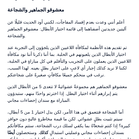
معشوقو الجماهير والشجاعة
أعلم أنني وعدت بعدم إفساد المفاجآت، لكنني أود الحديث قليلًا عن
آليتين جديدتين أضفناهما إلى قائمة اختيار الأبطال: معشوقو الجماهير
والشجاعة.
تم تقديم هذه الأنظمة لمكافأة اللاعبين الذين يلجؤون إلى التجربة عند
اختيار الأبطال الذين يلعبونهم في الحلبة. بما أننا ذكرنا أننا نود مكافأة
اللاعبين الذين يعملون على التجريب والتأقلم في كل مباراةٍ في الحلبة،
لكننا لا نريد كذلك إجبار أي لاعبٍ على اختيار بطلٍ بعينه. لهذا السبب،
نرغب في منحكم جميعًا مكافآتٍ صغيرةً على شجاعتكم.
معشوقو الجماهير هم مجموعةٌ عشوائيةٌ لا تتعدى 5 من الأبطال الذين
يتم إبرازهم أثناء اختيار البطل. إذا اخترتم واحدًا منهم، ستبدؤون
المباراة مع سندان إحصاءات مجاني.
أما الشجاعة فتتعمق في هذا الأمر، لكن بدل اختيار 1 من 5 أبطال،
سيتم تثبيت بطلٍ عشوائي. لكن ما قيمة مخاطرةٍ عاليةٍ دون حوافز
كبيرة؟ إذا كنتم
شجعانًا
بما يكفي لسلك درب الشجاعة، ستتم مكافأتكم
بسندان إحصاءات مجاني وعمليتي استبدالٍ
كذلك
. وستحصلون
أيضًا