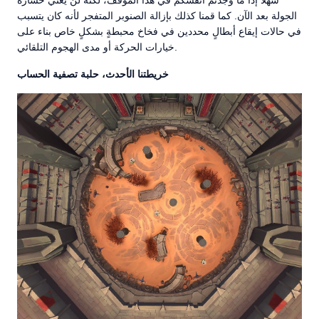
سهلًا إذا ما وجدتم أنفسكم في هذا الموقف، لكنه لن يعني خسارة
الجولة بعد الآن. كما قمنا كذلك بإزالة الصنوبر المتفجر لأنه كان يتسبب
في حالات إيقاع أبطالٍ محددين في فخاخ محبطةٍ بشكلٍ خاص بناء على
خيارات الحركة أو مدى الهجوم التلقائي.
خريطتنا الأحدث، حلبة تصفية الحساب