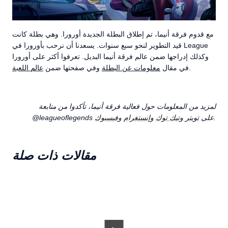
مع قدوم فرقة أنيما، تم إطلاق البطلة الجديدة أورورا. وهي بطلة كانت
قيد التطوير لنحو سبع سنوات. يسعدنا أن نرحب بأورورا في League
وكذلك إدراجها ضمن عالم فرقة أنيما البديل. تعرفوا أكثر على أورورا
.
في مقال
معلومات عن البطلة
وفي صفحتها ضمن
عالم اللعبة
لمزيد من المعلومات حول فعالية فرقة أنيما، تأكدوا من متابعة
.
@leagueoflegends على
تويتر
و
تيك توك
و
إنستغرام
و
فيسبوك
مقالات ذات صلة