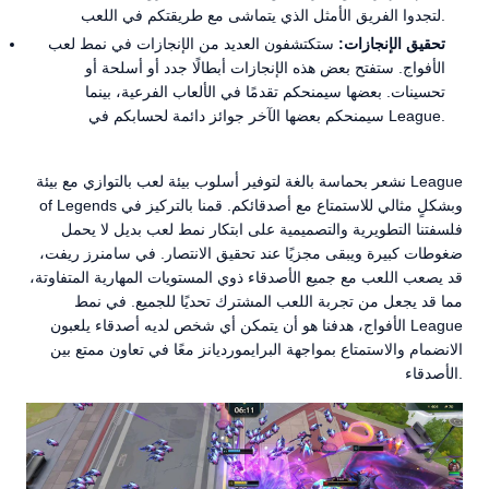
لتجدوا الفريق الأمثل الذي يتماشى مع طريقتكم في اللعب.
تحقيق الإنجازات:
ستكتشفون العديد من الإنجازات في نمط لعب
الأفواج. ستفتح بعض هذه الإنجازات أبطالًا جدد أو أسلحة أو
تحسينات. بعضها سيمنحكم تقدمًا في الألعاب الفرعية، بينما
سيمنحكم بعضها الآخر جوائز دائمة لحسابكم في League.
نشعر بحماسة بالغة لتوفير أسلوب بيئة لعب بالتوازي مع بيئة League
of Legends وبشكلٍ مثالي للاستمتاع مع أصدقائكم. قمنا بالتركيز في
فلسفتنا التطويرية والتصميمية على ابتكار نمط لعب بديل لا يحمل
ضغوطات كبيرة ويبقى مجزيًا عند تحقيق الانتصار. في سامنرز ريفت،
قد يصعب اللعب مع جميع الأصدقاء ذوي المستويات المهارية المتفاوتة،
مما قد يجعل من تجربة اللعب المشترك تحديًا للجميع. في نمط
الأفواج، هدفنا هو أن يتمكن أي شخص لديه أصدقاء يلعبون League
الانضمام والاستمتاع بمواجهة البرايمورديانز معًا في تعاون ممتع بين
الأصدقاء.