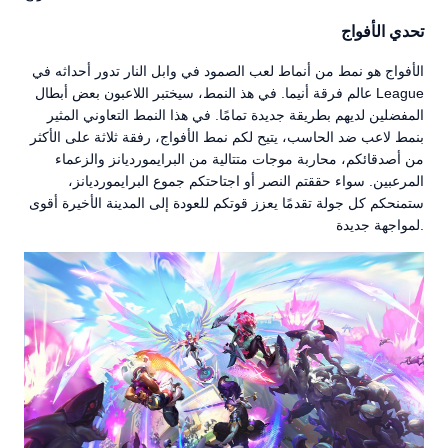
تحدي الأفواج
الأفواج هو نمط من أنماط لعب الصمود في وابل النار تدور أحداثه في
عالم فرقة أنيما. في هذ النمط، سيختبر اللاعبون بعض أبطال League
المفضلين لديهم بطريقة جديدة تمامًا. في هذا النمط التعاوني المثير
بنمط لاعب ضد الحاسب، يتيح لكم نمط الأفواج، رفقة ثلاثة على الأكثر
من أصدقائكم، محاربة موجات متتالية من البرايمورديانز والزعماء
المرعبين. سواء حققتم النصر أو اجتاحتكم جموع البرايمورديانز،
ستمنحكم كل جولة تقدمًا يعزز قوتكم للعودة إلى المدينة الأخيرة أقوى
لمواجهة جديدة.