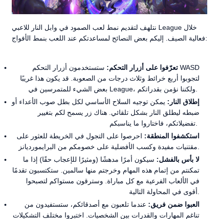
نتلهف لتقديم نمط لعب الصمود في وابل النار للاعبي League خلال
فعالية الصيف. إليكم بعض النصائح لمساعدتكم عند اللعب بنمط الأفواج:
تعرّفوا على أزرار التحكم:
ستستخدمون أزرار التحكم WASD
لتجوبوا أربع خرائط وثلاث درجات من الصعوبة. قد يكون هذا غريبًا
بعض الشيء للمتمرسين في League، ولكننا نؤمن بقدراتكم.
إطلاق النار:
يمكن توجيه السلاح الأساسي لكل بطل صوب الأعداء أو
ضبطه ليطلق النار بشكل تلقائي. هناك زر يسمح لكم بتغيير
تفضيلاتكم، فاختاروا ما يناسبكم.
استكشفوا المنطقة:
احرصوا على التجول في الخريطة للعثور على
مقتنيات مفيدة وكسب الأفضلية على خصومكم من البرايمورديانز.
لا بأس بالفشل:
سيكون أمرًا مدهشًا (ومثيرًا للإعجاب حقًا) إذا ما
تمكنتم من إتمام هذه المهام وخرجتم منها سالمين. ستكتسبون تقدمًا
في الألعاب الفرعية مع كل مباراة. وسترقون مستواكم لتصبحوا
أقوى في المحاولة التالية.
العبوا ضمن فريق:
عندما تلعبون مع أصدقائكم، ستستفيدون من
تناغم المهارات والقدرات بين الشخصيات. اختبروا مختلف التشكيلات