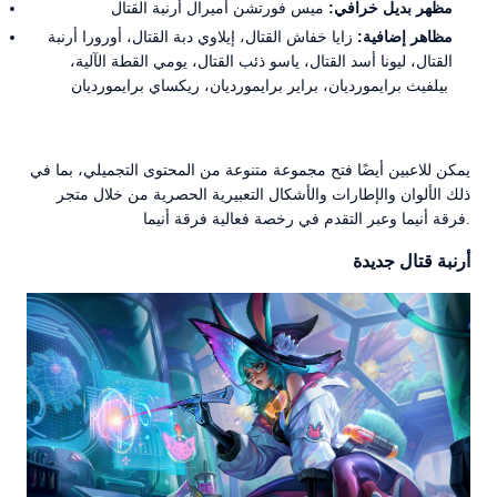
مظهر بديل خرافي:
ميس فورتشن أميرال أرنبة القتال
مظاهر إضافية:
زايا خفاش القتال، إيلاوي دبة القتال، أورورا أرنبة
القتال، ليونا أسد القتال، ياسو ذئب القتال، يومي القطة الآلية،
بيلفيث برايمورديان، براير برايمورديان، ريكساي برايمورديان
يمكن للاعبين أيضًا فتح مجموعة متنوعة من المحتوى التجميلي، بما في
ذلك الألوان والإطارات والأشكال التعبيرية الحصرية من خلال متجر
فرقة أنيما وعبر التقدم في رخصة فعالية فرقة أنيما.
أرنبة قتال جديدة