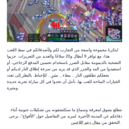
ابتكرنا مجموعة واسعة من التجارب لكم ولأصدقائكم في نمط اللعب
هذا، مع توافر 9 أبطال و20 سلاحًا والعديد من التعزيزات. جربوا
التضحية بالديمومة مقابل الضرر باستخدام تحسين المدفع الزجاجي، أو
استفيدوا من المد والجزر الذي قد يزيد من سرعة إطلاق النار لديكم أو
يجعلكم تطلقون النار... ببطء... مثيرٍ... للإحباط. بالنظر إلى تعدد
الخيارات المتاحة للعب بها، نأمل أن تجدوا في كل مباراة تجربة جديدة
ومثيرة.
نتطلع بشوق لمعرفة وسماع ما ستكتشفونه من تشكيلات جنونية أثناء
دفاعكم عن المدينة الأخيرة. لمزيد من التفاصيل حول "الأفواج"، يرجى
.
التحقق من
مقال دعم اللاعبين