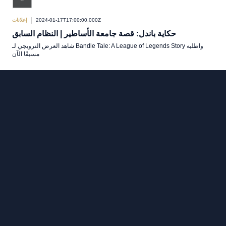
2024-01-17T17:00:00.000Z
إعلانات
حكاية باندل: قصة جامعة الأساطير | النظام السابق
شاهد العرض الترويجي لـ Bandle Tale: A League of Legends Story واطلبه
مسبقًا الآن