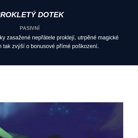
PROKLETÝ DOTEK
PASIVNÍ
y zasažené nepřátele proklejí, utrpěné magické
m tak zvýší o bonusové přímé poškození.