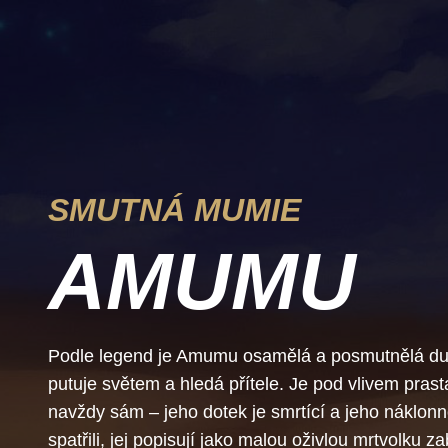
SMUTNÁ MUMIE
AMUMU
Podle legend je Amumu osamělá a posmutnělá duš
putuje světem a hledá přítele. Je pod vlivem prast
navždy sám – jeho dotek je smrtící a jeho náklonno
spatřili, jej popisují jako malou oživlou mrtvolku 