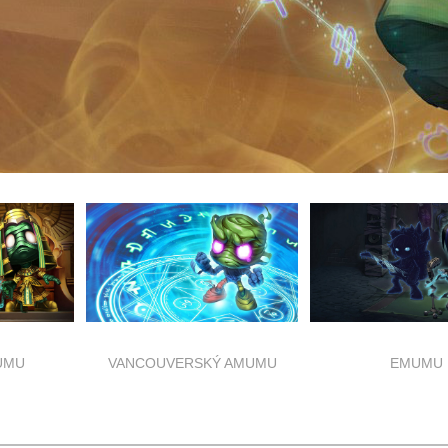
UMU
VANCOUVERSKÝ AMUMU
EMUMU