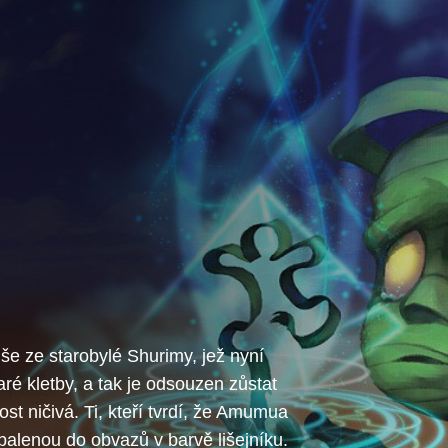
e ze starobylé Shurimy, jež nyní
aré kletby, a tak je odsouzen zůstat
st ničivá. Ti, kteří tvrdí, že Amumua
zabalenou do obvazů v barvě lišejníku.