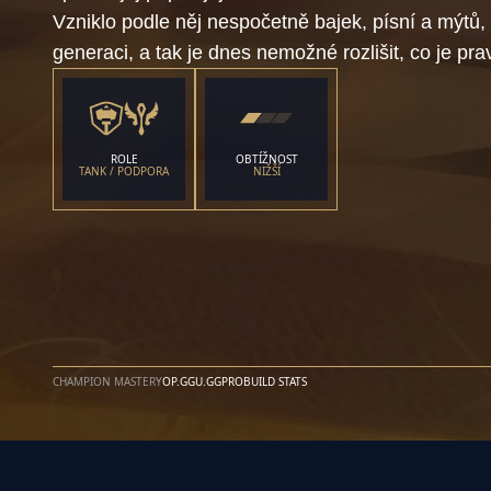
Vzniklo podle něj nespočetně bajek, písní a mýtů,
generaci, a tak je dnes nemožné rozlišit, co je pr
ROLE
OBTÍŽNOST
TANK / PODPORA
NIŽŠÍ
CHAMPION MASTERY
OP.GG
U.GG
PROBUILD STATS