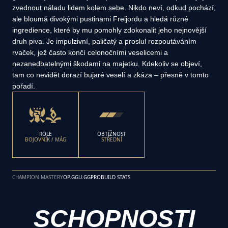
zvednout náladu lidem kolem sebe. Nikdo neví, odkud pochází,
ale bloumá divokými pustinami Freljordu a hledá různé
ingredience, které by mu pomohly zdokonalit jeho nejnovější
druh piva. Je impulzivní, paličatý a proslul rozpoutáváním
rvaček, jež často končí celonočními veselicemi a
nezanedbatelnými škodami na majetku. Kdekoliv se objeví,
tam co nevidět dorazí bujaré veselí a zkáza – přesně v tomto
pořadí.
ROLE
OBTÍŽNOST
BOJOVNÍK / MÁG
STŘEDNÍ
CHAMPION MASTERY
OP.GG
U.GG
PROBUILD STATS
SCHOPNOSTI