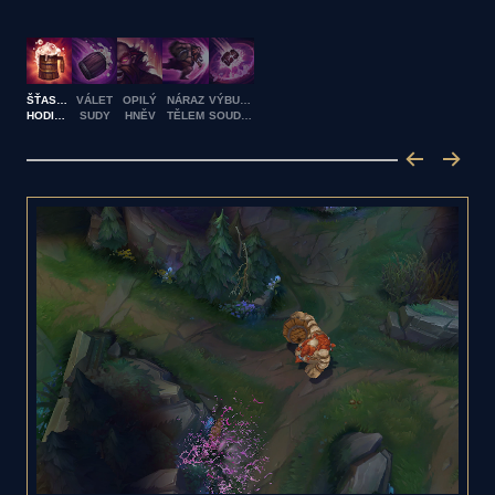
ŠŤASTNÁ
VÁLET
OPILÝ
NÁRAZ
VÝBUŠNÝ
HODINKA
SUDY
HNĚV
TĚLEM
SOUDEK