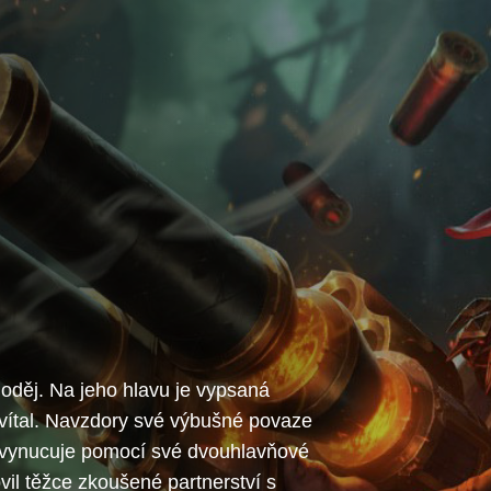
loděj. Na jeho hlavu je vypsaná
avítal. Navzdory své výbušné povaze
o vynucuje pomocí své dvouhlavňové
il těžce zkoušené partnerství s