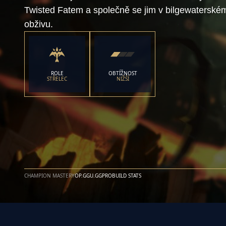
Twisted Fatem a společně se jim v bilgewaterském 
obživu.
ROLE
OBTÍŽNOST
STŘELEC
NIŽŠÍ
CHAMPION MASTERY
OP.GG
U.GG
PROBUILD STATS