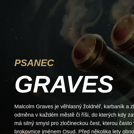
PSANEC
GRAVES
Malcolm Graves je věhlasný žoldnéř, karbaník a z
odměna v každém městě či říši, do kterých kdy z
má silný smysl pro zločineckou čest, kterou čast
brokovnice jménem Osud. Před několika lety obnov