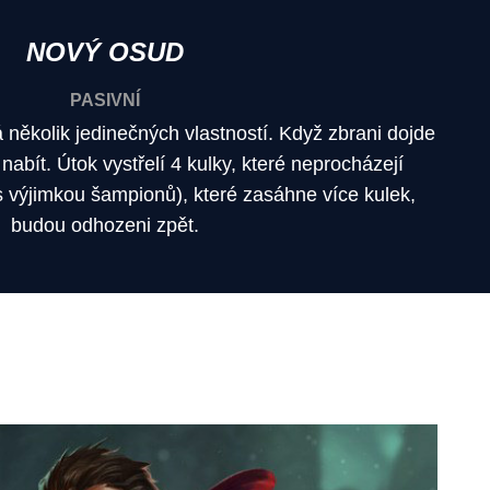
NOVÝ OSUD
PASIVNÍ
několik jedinečných vlastností. Když zbrani dojde
nabít. Útok vystřelí 4 kulky, které neprocházejí
(s výjimkou šampionů), které zasáhne více kulek,
budou odhozeni zpět.