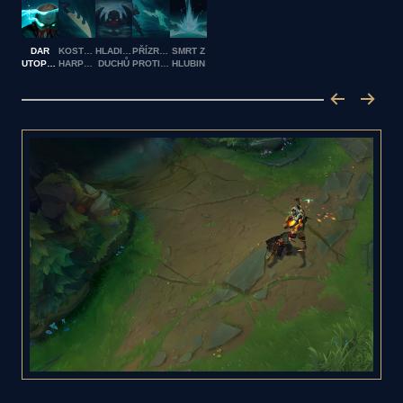
DAR
KOSTĚNÁ
HLADINA
PŘÍZRAČNÝ
SMRT Z
UTOPENÝCH
HARPUNA
DUCHŮ
PROTIPROUD
HLUBIN