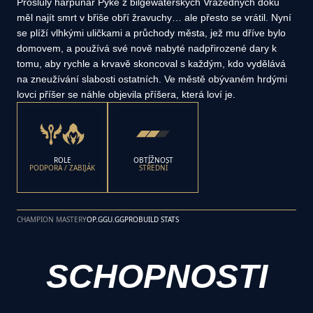
Proslulý harpunář Pyke z bilgewaterských Vražedných doků
měl najít smrt v břiše obří žravuchy… ale přesto se vrátil. Nyní
se plíží vlhkými uličkami a průchody města, jež mu dříve bylo
domovem, a používá své nově nabyté nadpřirozené dary k
tomu, aby rychle a krvavě skoncoval s každým, kdo vydělává
na zneužívání slabosti ostatních. Ve městě obývaném hrdými
lovci příšer se náhle objevila příšera, která loví je.
ROLE
OBTÍŽNOST
PODPORA / ZABIJÁK
STŘEDNÍ
CHAMPION MASTERY
OP.GG
U.GG
PROBUILD STATS
SCHOPNOSTI