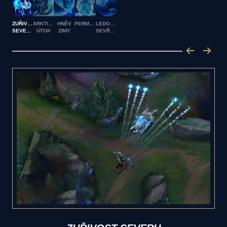
ZUŘIVOST
ARKTICKÝ
HNĚV
PERMAFROST
LEDOVCOVÉ
SEVERU
ÚTOK
ZIMY
SEVŘENÍ