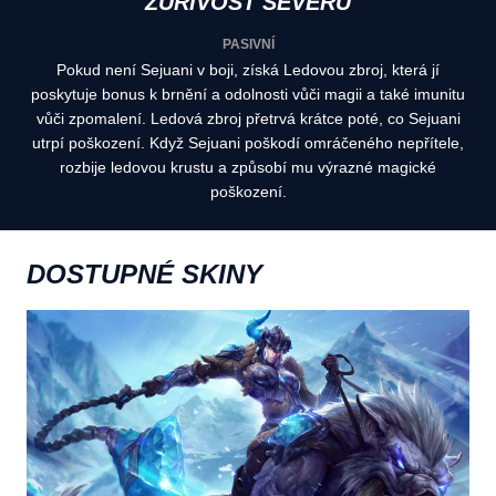
ZUŘIVOST SEVERU
PASIVNÍ
Pokud není Sejuani v boji, získá Ledovou zbroj, která jí
poskytuje bonus k brnění a odolnosti vůči magii a také imunitu
vůči zpomalení. Ledová zbroj přetrvá krátce poté, co Sejuani
utrpí poškození. Když Sejuani poškodí omráčeného nepřítele,
rozbije ledovou krustu a způsobí mu výrazné magické
poškození.
DOSTUPNÉ SKINY