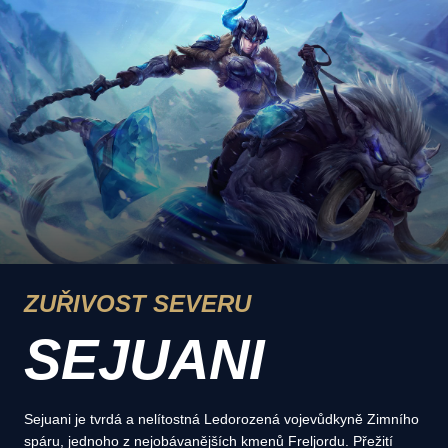
ZUŘIVOST SEVERU
SEJUANI
Sejuani je tvrdá a nelítostná Ledorozená vojevůdkyně Zimního
spáru, jednoho z nejobávanějších kmenů Freljordu. Přežití