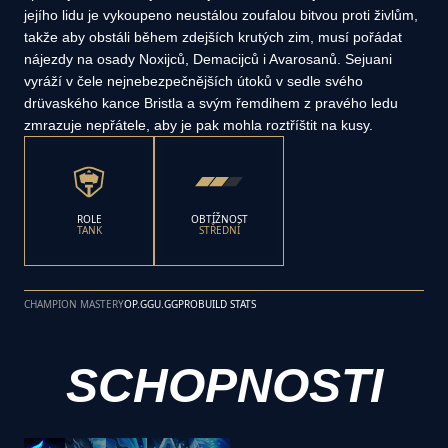
jejího lidu je vykoupeno neustálou zoufalou bitvou proti živlům,
takže aby obstáli během zdejších krutých zim, musí pořádat
nájezdy na osady Noxijců, Demacijců i Avarosanů. Sejuani
vyráží v čele nejnebezpečnějších útoků v sedle svého
drüvaského kance Bristla a svým řemdihem z pravého ledu
zmrazuje nepřátele, aby je pak mohla roztříštit na kusy.
ROLE
OBTÍŽNOST
TANK
STŘEDNÍ
CHAMPION MASTERY
OP.GG
U.GG
PROBUILD STATS
SCHOPNOSTI