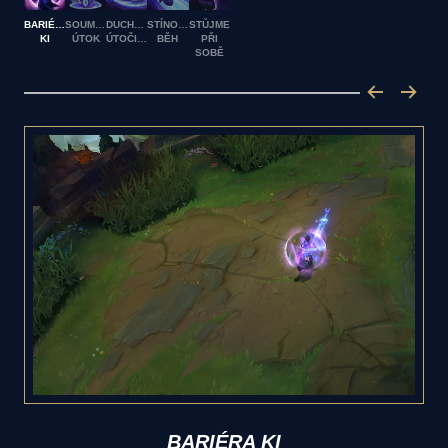
BARIÉRA
SOUMRAČNÝ
DUCHOVNÍ
STÍNOVÝ
STŮJME
KI
ÚTOK
ÚTOČIŠTĚ
BĚH
PŘI
SOBĚ
BARIÉRA KI