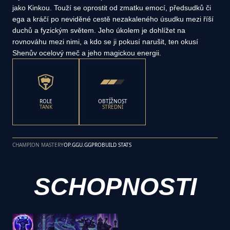
jako Kinkou. Touží se oprostit od zmatku emocí, předsudků či
ega a kráčí po neviděné cestě nezakaleného úsudku mezi říší
duchů a fyzickým světem. Jeho úkolem je dohlížet na
rovnováhu mezi nimi, a kdo se ji pokusí narušit, ten okusí
Shenův ocelový meč a jeho magickou energii.
ROLE
OBTÍŽNOST
TANK
STŘEDNÍ
CHAMPION MASTERY
OP.GG
U.GG
PROBUILD STATS
SCHOPNOSTI