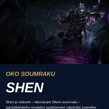
OKO SOUMRAKU
SHEN
Shen je vůdcem – takzvaným Okem soumraku –
tajnůstkářského ionského společenství válečníků známého