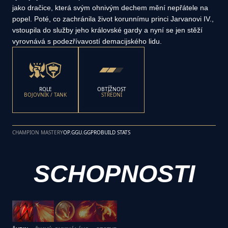
jako dračice, která svým ohnivým dechem mění nepřátele na
popel. Poté, co zachránila život korunnímu princi Jarvanovi IV.,
vstoupila do služby jeho královské gardy a nyní se jen stěží
vyrovnává s podezřívavostí demacijského lidu.
ROLE
OBTÍŽNOST
BOJOVNÍK / TANK
STŘEDNÍ
CHAMPION MASTERY
OP.GG
U.GG
PROBUILD STATS
SCHOPNOSTI