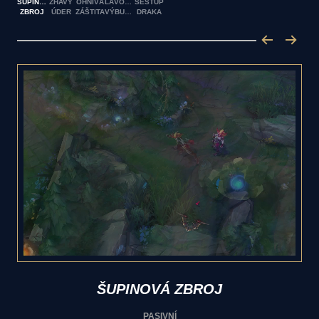
ŠUPINOVÁ
ŽHAVÝ
OHNIVÁ
LÁVOVÝ
SESTUP
ZBROJ
ÚDER
ZÁŠTITA
VÝBUCH
DRAKA
ŠUPINOVÁ ZBROJ
PASIVNÍ