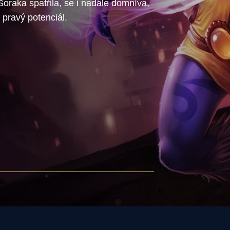
Soraka spatřila, se i nadále domnívá,
 pravý potenciál.