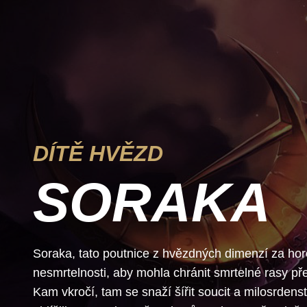
DÍTĚ HVĚZD
SORAKA
Soraka, tato poutnice z hvězdných dimenzí za hor
nesmrtelnosti, aby mohla chránit smrtelné rasy před
Kam vkročí, tam se snaží šířit soucit a milosrdenství