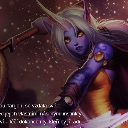
ou Targon, se vzdala své
 jejich vlastními násilnými instinkty.
 – léčí dokonce i ty, kteří by jí rádi