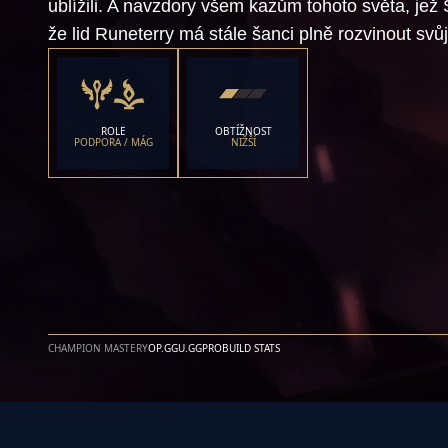
ublížili. A navzdory všem kazům tohoto světa, jež 
že lid Runeterry má stále šanci plně rozvinout svůj
ROLE
OBTÍŽNOST
PODPORA / MÁG
NIŽŠÍ
CHAMPION MASTERY
OP.GG
U.GG
PROBUILD STATS