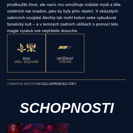
prodloužilo život, ale navíc mu umožňuje ovládat mysli a těla
ostatních tak snadno, jako by byly jeho vlastní. V okázalých
saloncích noxijské šlechty tak mohl kolem sebe vybudovat
fanatický kult – a v temných zadních uličkách s pomocí této
magie vysává své nepřátele dosucha.
ROLE
OBTÍŽNOST
MÁG / BOJOVNÍK
STŘEDNÍ
CHAMPION MASTERY
OP.GG
U.GG
PROBUILD STATS
SCHOPNOSTI