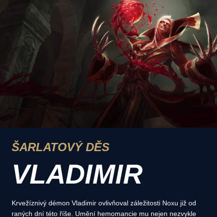
ŠARLATOVÝ DĚS
VLADIMIR
Krvežíznivý démon Vladimir ovlivňoval záležitosti Noxu již od
raných dní této říše. Umění hemomancie mu nejen nezvykle