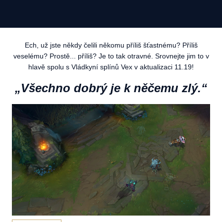
Ech, už jste někdy čelili někomu příliš šťastnému? Příliš
veselému? Prostě... příliš? Je to tak otravné. Srovnejte jim to v
hlavě spolu s Vládkyní splínů Vex v aktualizaci 11.19!
„Všechno dobrý je k něčemu zlý.“