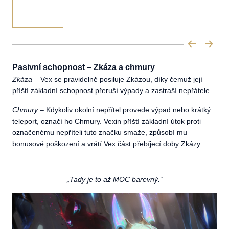
Pasivní schopnost – Zkáza a chmury
Zkáza
– Vex se pravidelně posiluje Zkázou, díky čemuž její
příští základní schopnost přeruší výpady a zastraší nepřátele.
Chmury
– Kdykoliv okolní nepřítel provede výpad nebo krátký
teleport, označí ho Chmury. Vexin příští základní útok proti
označenému nepříteli tuto značku smaže, způsobí mu
bonusové poškození a vrátí Vex část přebíjecí doby Zkázy.
„Tady je to až MOC barevný.“