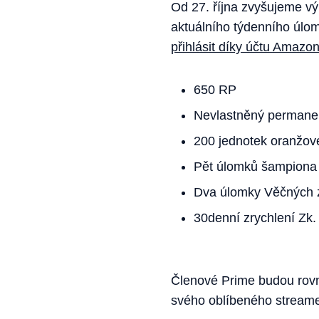
Od 27. října zvyšujeme vý
aktuálního týdenního úlo
přihlásit díky účtu Amazo
650 RP
Nevlastněný permanen
200 jednotek oranžov
Pět úlomků šampiona
Dva úlomky Věčných z
30denní zrychlení Zk.
Členové Prime budou rovn
svého oblíbeného streamer