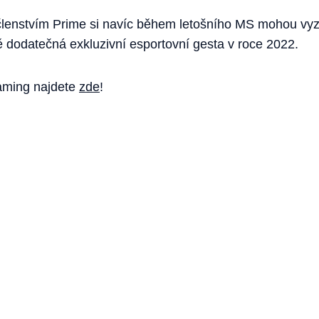
členstvím Prime si navíc během letošního MS mohou vyz
vě dodatečná exkluzivní esportovní gesta v roce 2022.
aming najdete
zde
!