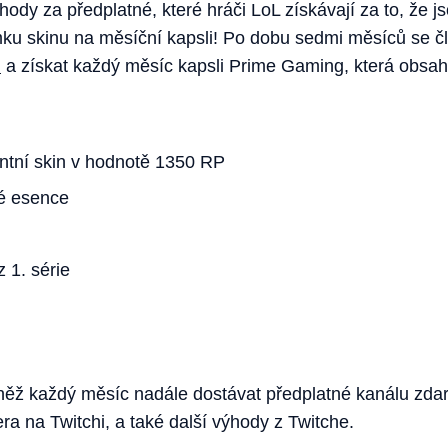
hody za předplatné, které hráči LoL získávají za to, že 
mku skinu na měsíční kapsli! Po dobu sedmi měsíců se 
n
a získat každý měsíc kapsli Prime Gaming, která obsahu
tní skin v hodnotě 1350 RP
é esence
 1. série
ěž každý měsíc nadále dostávat předplatné kanálu zdar
a na Twitchi, a také další výhody z Twitche.