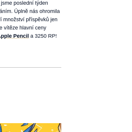
 jsme poslední týden
adáním. Úplně nás ohromila
ří množství příspěvků jen
e vítěze hlavní ceny
pple Pencil
a 3250 RP!