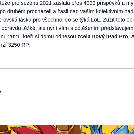
těže pro sezónu 2021 zaslala přes 4000 příspěvků a my
en po druhém procházeli a žasli nad vaším kolektivním n
brovská láska pro všechno, co se týká LoL. Zúžit toto ob
ké, opravdu těžké, ale nyní vám s potěšením představujem
ónu 2021, kteří si domů odnesou
zcela nový iPad Pro
,
A
rží 3250 RP.
y