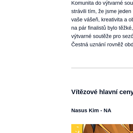
Komunita do výtvarné sou
strávili tím, že jsme jed
vaše vášeň, kreativita a o
na pár finalistů bylo těž
výtvarné soutěže pro sez
Čestná uznání rovněž obd
Vítězové hlavní cen
Nasus Kim - NA