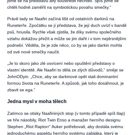
jsme se na představu alfy soustředit nechtěli. Spíš jsme se
chtěli hodně zaměřit na symbiotickou povahu smečky.“
Právě tady se Naafiri začíná lišit od ostatních darkinů na
Runeterře. Zpočátku se jí představa, že její duch uvízl v bandě
psů, hnusila. Rychle však zjistila, že díky svému společného
vztahu dokážou přežít a může se jim dařit i v tom nejdrsnějším
podnebí. Věděla, že je zde něco, co by se jako darkin mohla
od své nové smečky naučit.
„
Je to skoro jako zlé osvícení nebo opuštění představy o
vlastní identitě. Ale Naafiri to dělá ze zlých důvodů,“ směje se
JohnODyin. „Chce, aby se darkinové opět stali dominantní
formou života na Runeterře. A způsob, jak toho dosáhnout, je
zbavit se ega.“
Jedna mysl v moha tělech
Zatímco se otisky Naafiriiných stop (v tomto případě spíš tlap)
ve hře násobily, Riot Twin Enso a manažer herního designu
Stephen „Riot Raptorr“ Auker potřebovali, aby dostála svému
jednoduchému aspektu herního systému zabijáka, který je