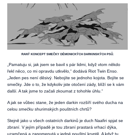
RANÝ KONCEPT SMEČKY DÉMONICKÝCH DARKINSKÝCH PSŮ.
„
Pamatuju si, jak jsem se bavil s pár lidmi, když vtom někdo
řekl něco, co mi opravdu utkvělo,“ dodává Riot Twin Enso.
„Jeden pes není děsivý. Nebojíte se jednoho kojota. Bojíte se
smečky. Jde o to, že kdykoliv jste otočení zády, blíží se k vám
další. A tak jsme to začali zkoumat z tohohle úhlu.“
A jak se vůbec stane, že jeden darkin rozšíří svého ducha na
celou
smečku
shurimských pouštních chrtů?
Stejně jako u všech ostatních darkinů je duch Naafiri spjat se
zbraní. V jejím případě je tou zbraní prastará vrhací dýka,
uzamčená a zapomenutá v jedné pouštní kryptě. A když tu