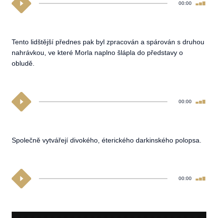
00:00
Tento lidštější přednes pak byl zpracován a spárován s druhou
nahrávkou, ve které Morla naplno šlápla do představy o
obludě.
00:00
Společně vytvářejí divokého, éterického darkinského polopsa.
00:00