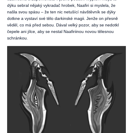
dýku sebral nějaký vykradač hrobek, Naafiri si myslela, že
našla svou spásu – že ten nic netušící návštěvník se dýky
dotkne a vystaví své tělo darkinské magii. Jenže on přesně
věděl, co má před sebou. Dával velký pozor, aby se nedotkl
čepele ani jílce, aby se nestal Naafiriinou novou tělesnou
schránkou.