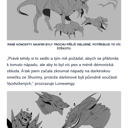
RANÉ KONCEPTY NAAFIRI BYLY TROCHU PŘÍLIŠ OBLUDNÉ. POTŘEBUJE TO VÍC
ŠTĚKOTU.
„Právě tehdy si to sedlo a tým mě požádal, abych se přiklonila
k tomuto nápadu, ale aby to byl víc pes a méně démonická
obluda. A tak jsem začala zkoumat nápady na darkinskou
smečku ze Shurimy, protože darkinové byli původně součástí
Vyzdvižených,“ prozrazuje Lonewingy.