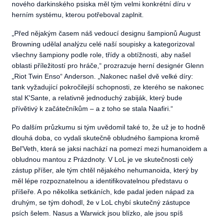
nového darkinského psiska měl tým velmi konkrétní díru v
herním systému, kterou potřeboval zaplnit.
„
Před nějakým časem náš vedoucí designu šampionů August
Browning udělal analýzu celé naší soupisky a kategorizoval
všechny šampiony podle role, třídy a obtížnosti, aby našel
oblasti příležitostí pro hráče,“ prozrazuje herní designér Glenn
„Riot Twin Enso“ Anderson. „Nakonec našel dvě velké díry:
tank vyžadující pokročilejší schopnosti, ze kterého se nakonec
stal K'Sante, a relativně jednoduchý zabiják, který bude
přívětivý k začátečníkům – a z toho se stala Naafiri.“
Po dalším průzkumu si tým uvědomil také to, že už je to hodně
dlouhá doba, co vydali skutečně obludného šampiona kromě
Bel'Veth, která se jaksi nachází na pomezí mezi humanoidem a
obludnou mantou z Prázdnoty. V LoL je ve skutečnosti celý
zástup příšer, ale tým chtěl nějakého nehumanoida, který by
měl lépe rozpoznatelnou a identifikovatelnou představu o
příšeře. A po několika setkáních, kde padal jeden nápad za
druhým, se tým dohodl, že v LoL chybí skutečný zástupce
psích šelem. Nasus a Warwick jsou blízko, ale jsou spíš