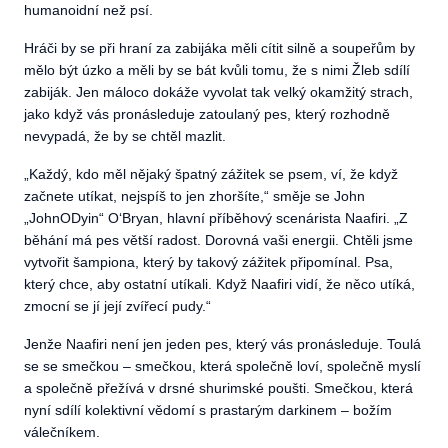
humanoidní než psí.
Hráči by se při hraní za zabijáka měli cítit silně a soupeřům by
mělo být úzko a měli by se bát kvůli tomu, že s nimi Žleb sdílí
zabiják. Jen máloco dokáže vyvolat tak velký okamžitý strach,
jako když vás pronásleduje zatoulaný pes, který rozhodně
nevypadá, že by se chtěl mazlit.
„
Každý, kdo měl nějaký špatný zážitek se psem, ví, že když
začnete utíkat, nejspíš to jen zhoršíte,“ směje se John
„JohnODyin“ O‘Bryan, hlavní příběhový scenárista Naafiri. „Z
běhání má pes větší radost. Dorovná vaši energii. Chtěli jsme
vytvořit šampiona, který by takový zážitek připomínal. Psa,
který chce, aby ostatní utíkali. Když Naafiri vidí, že něco utíká,
zmocní se jí její zvířecí pudy.“
Jenže Naafiri není jen jeden pes, který vás pronásleduje. Toulá
se se smečkou – smečkou, která společně loví, společně myslí
a společně přežívá v drsné shurimské poušti. Smečkou, která
nyní sdílí kolektivní vědomí s prastarým darkinem – božím
válečníkem.