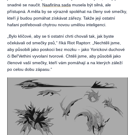
snadné se naučit.
Naafiriina sada
musela být silná, ale
přístupná. A měla by se výrazně spoléhat na členy své smečky,
kteří jí budou pomáhat získávat zářezy. Takže její ostatní
hafani potřebovali chytrou novou umělou inteligenci.
„
Bylo klíčové, aby se ti ostatní chrti chovali tak, jak byste
očekávali od smečky psů,“ říká Riot Raptorr. „Nechtěli jsme,
aby působili jako poskoci bez mozku – jako Yorickovi duchové
či Bel'Vethini vyvolaní tvorové. Chtěli jsme, aby působili jako
členové vaší smečky, kteří vám pomáhají a na kterých záleží
po celou dobu zápasu.“