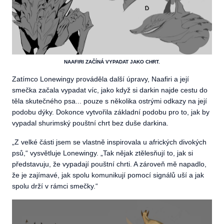
NAAFIRI ZAČÍNÁ VYPADAT JAKO CHRT.
Zatímco Lonewingy prováděla další úpravy, Naafiri a její
smečka začala vypadat víc, jako když si darkin najde cestu do
těla skutečného psa... pouze s několika ostrými odkazy na její
podobu dýky. Dokonce vytvořila základní podobu pro to, jak by
vypadal shurimský pouštní chrt bez duše darkina.
„
Z velké části jsem se vlastně inspirovala u afrických divokých
psů,“ vysvětluje Lonewingy. „Tak nějak ztělesňují to, jak si
představuju, že vypadají pouštní chrti. A zároveň mě napadlo,
že je zajímavé, jak spolu komunikují pomocí signálů uší a jak
spolu drží v rámci smečky.“