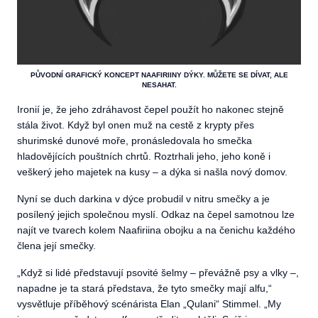
PŮVODNÍ GRAFICKÝ KONCEPT NAAFIRIINY DÝKY. MŮŽETE SE DÍVAT, ALE
NESAHAT.
Ironií je, že jeho zdráhavost čepel použít ho nakonec stejně
stála život. Když byl onen muž na cestě z krypty přes
shurimské dunové moře, pronásledovala ho smečka
hladovějících pouštních chrtů. Roztrhali jeho, jeho koně i
veškerý jeho majetek na kusy – a dýka si našla nový domov.
Nyní se duch darkina v dýce probudil v nitru smečky a je
posílený jejich společnou myslí. Odkaz na čepel samotnou lze
najít ve tvarech kolem Naafiriina obojku a na čenichu každého
člena její smečky.
„
Když si lidé představují psovité šelmy – převážně psy a vlky –,
napadne je ta stará představa, že tyto smečky mají alfu,“
vysvětluje příběhový scénárista Elan „Qulani“ Stimmel. „My