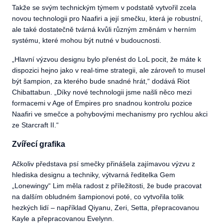
Takže se svým technickým týmem v podstatě vytvořil zcela
novou technologii pro Naafiri a její smečku, která je robustní,
ale také dostatečně tvárná kvůli různým změnám v herním
systému, které mohou být nutné v budoucnosti.
„
Hlavní výzvou designu bylo přenést do LoL pocit, že máte k
dispozici hejno jako v real-time strategii, ale zároveň to musel
být šampion, za kterého bude snadné hrát,“ dodává Riot
Chibattabun. „Díky nové technologii jsme našli něco mezi
formacemi v Age of Empires pro snadnou kontrolu pozice
Naafiri ve smečce a pohybovými mechanismy pro rychlou akci
ze Starcraft II.“
Zvířecí grafika
Ačkoliv představa psí smečky přinášela zajímavou výzvu z
hlediska designu a techniky, výtvarná ředitelka Gem
„Lonewingy“ Lim měla radost z příležitosti, že bude pracovat
na dalším obludném šampionovi poté, co vytvořila tolik
hezkých lidí – například Qiyanu, Zeri, Setta, přepracovanou
Kayle a přepracovanou Evelynn.