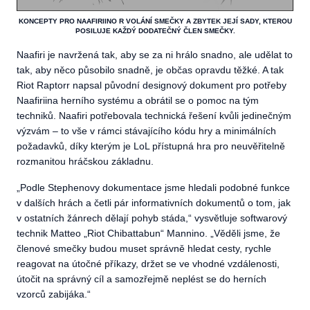
KONCEPTY PRO NAAFIRIINO R VOLÁNÍ SMEČKY A ZBYTEK JEJÍ SADY, KTEROU
POSILUJE KAŽDÝ DODATEČNÝ ČLEN SMEČKY.
Naafiri je navržená tak, aby se za ni hrálo snadno, ale udělat to
tak, aby něco působilo snadně, je občas opravdu těžké. A tak
Riot Raptorr napsal původní designový dokument pro potřeby
Naafiriina herního systému a obrátil se o pomoc na tým
techniků. Naafiri potřebovala technická řešení kvůli jedinečným
výzvám – to vše v rámci stávajícího kódu hry a minimálních
požadavků, díky kterým je LoL přístupná hra pro neuvěřitelně
rozmanitou hráčskou základnu.
„
Podle Stephenovy dokumentace jsme hledali podobné funkce
v dalších hrách a četli pár informativních dokumentů o tom, jak
v ostatních žánrech dělají pohyb stáda,“ vysvětluje softwarový
technik Matteo „Riot Chibattabun“ Mannino. „Věděli jsme, že
členové smečky budou muset správně hledat cesty, rychle
reagovat na útočné příkazy, držet se ve vhodné vzdálenosti,
útočit na správný cíl a samozřejmě neplést se do herních
vzorců zabijáka.“