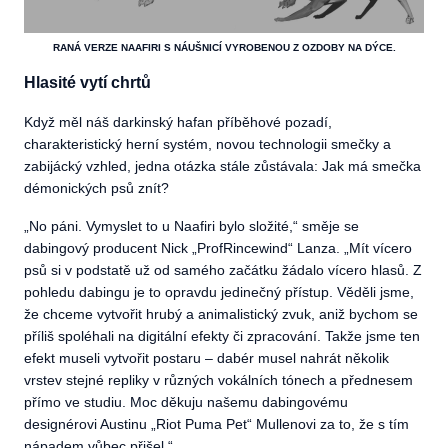
RANÁ VERZE NAAFIRI S NÁUŠNICÍ VYROBENOU Z OZDOBY NA DÝCE.
Hlasité vytí chrtů
Když měl náš darkinský hafan příběhové pozadí,
charakteristický herní systém, novou technologii smečky a
zabijácký vzhled, jedna otázka stále zůstávala: Jak má smečka
démonických psů znít?
„
No páni. Vymyslet to u Naafiri bylo složité,“ směje se
dabingový producent Nick „ProfRincewind“ Lanza. „Mít vícero
psů si v podstatě už od samého začátku žádalo vícero hlasů. Z
pohledu dabingu je to opravdu jedinečný přístup. Věděli jsme,
že chceme vytvořit hrubý a animalistický zvuk, aniž bychom se
příliš spoléhali na digitální efekty či zpracování. Takže jsme ten
efekt museli vytvořit postaru – dabér musel nahrát několik
vrstev stejné repliky v různých vokálních tónech a přednesem
přímo ve studiu. Moc děkuju našemu dabingovému
designérovi Austinu „Riot Puma Pet“ Mullenovi za to, že s tím
nápadem vůbec přišel.“