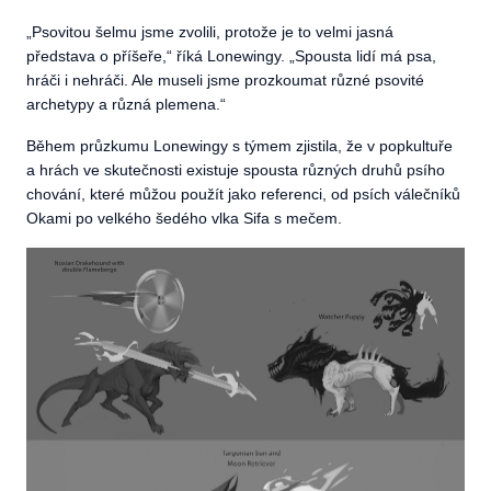
„
Psovitou šelmu jsme zvolili, protože je to velmi jasná
představa o příšeře,“ říká Lonewingy. „Spousta lidí má psa,
hráči i nehráči. Ale museli jsme prozkoumat různé psovité
archetypy a různá plemena.“
Během průzkumu Lonewingy s týmem zjistila, že v popkultuře
a hrách ve skutečnosti existuje spousta různých druhů psího
chování, které můžou použít jako referenci, od psích válečníků
Okami po velkého šedého vlka Sifa s mečem.