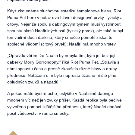
Když zkoumáme sluchovou estetiku šampionova hlasu, Riot
Puma Pet bere v potaz dva hlavní designové prvky: fyzický a
citový. Nejenže spolu s dabingovým týmem musí vystihnout
spoustu hlasů Naafiriiných psů (fyzický prvek), ale také tu byl
ten vnitřní duch darkina, který smečce pomohl získat to
společné vědomí (citový prvek). Naafiri má mnoho vrstev.
„
Opravdu věřím, že Naafiri by nebyla tím, kým je, bez její
dabérky Morly Gorrondony,“ říká Riot Puma Pet. „Strávila s
námi spoustu času a prostě zkoušela různé hlasy a druhy
přednesu. Natáčení s ní bylo naprosto úžasné hřiště plné
obludných zvuků a nápadů.“
A pokud máte bystré ucho, uslyšíte v Naafiriině dabingu
mnohem víc než jen zvuky příšer. Každá replika byla pečlivě
vytvořena pomocí lidštějšího přednesu, který Naafiri dodává
pocit vůdcovství v rámci smečky.