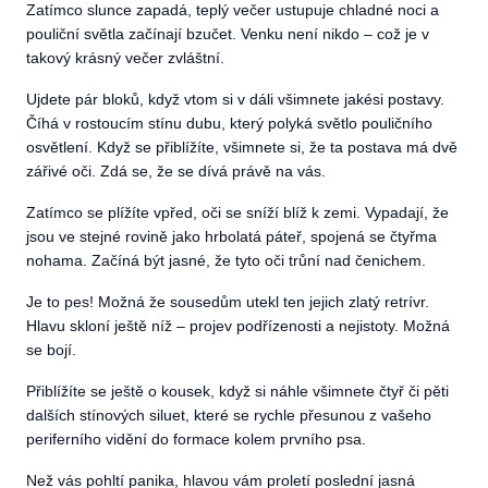
Zatímco slunce zapadá, teplý večer ustupuje chladné noci a
pouliční světla začínají bzučet. Venku není nikdo – což je v
takový krásný večer zvláštní.
Ujdete pár bloků, když vtom si v dáli všimnete jakési postavy.
Číhá v rostoucím stínu dubu, který polyká světlo pouličního
osvětlení. Když se přiblížíte, všimnete si, že ta postava má dvě
zářivé oči. Zdá se, že se dívá právě na vás.
Zatímco se plížíte vpřed, oči se sníží blíž k zemi. Vypadají, že
jsou ve stejné rovině jako hrbolatá páteř, spojená se čtyřma
nohama. Začíná být jasné, že tyto oči trůní nad čenichem.
Je to pes! Možná že sousedům utekl ten jejich zlatý retrívr.
Hlavu skloní ještě níž – projev podřízenosti a nejistoty. Možná
se bojí.
Přiblížíte se ještě o kousek, když si náhle všimnete čtyř či pěti
dalších stínových siluet, které se rychle přesunou z vašeho
periferního vidění do formace kolem prvního psa.
Než vás pohltí panika, hlavou vám proletí poslední jasná