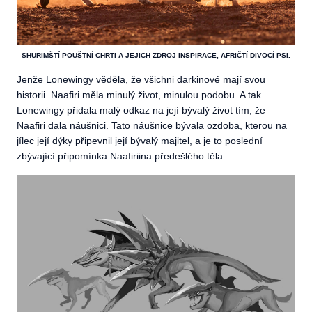
SHURIMŠTÍ POUŠTNÍ CHRTI A JEJICH ZDROJ INSPIRACE, AFRIČTÍ DIVOCÍ PSI.
Jenže Lonewingy věděla, že všichni darkinové mají svou
historii. Naafiri měla minulý život, minulou podobu. A tak
Lonewingy přidala malý odkaz na její bývalý život tím, že
Naafiri dala náušnici. Tato náušnice bývala ozdoba, kterou na
jílec její dýky připevnil její bývalý majitel, a je to poslední
zbývající připomínka Naafiriina předešlého těla.