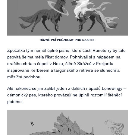
RŮZNÉ PSÍ PRŮZKUMY PRO NAAFIRI.
Zpočátku tým neměl úplně jasno, které části Runeterry by tato
psovitá šelma měla říkat domov. Pohrávali si s nápadem na
dračího chrta s čepelí z Noxu, štěně Strážců z Freljordu
inspirované Kerberem a targonského retrívra se sluneční a
měsíční podobou.
Ale nakonec se jim zalíbil jeden z dalších nápadů Lonewingy –
démonický pes, kterého provázejí ne úplně roztomilí štěněcí
potomci.