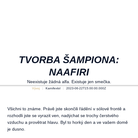
TVORBA ŠAMPIONA:
NAAFIRI
Neexistuje žádná alfa. Existuje jen smečka.
Vývoj
Karnifexlol
2023-06-22T15:00:00.000Z
Všichni to známe. Právě jste skončili řádění v sólové frontě a
rozhodli jste se vyrazit ven, nadýchat se trochy čerstvého
vzduchu a provětrat hlavu. Byl to horký den a ve vašem domě
je dusno.