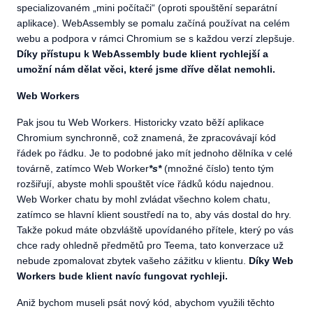
specializovaném „mini počítači“ (oproti spouštění separátní
aplikace). WebAssembly se pomalu začíná používat na celém
webu a podpora v rámci Chromium se s každou verzí zlepšuje.
Díky přístupu k WebAssembly bude klient rychlejší a
umožní nám dělat věci, které jsme dříve dělat nemohli.
Web Workers
Pak jsou tu Web Workers. Historicky vzato běží aplikace
Chromium synchronně, což znamená, že zpracovávají kód
řádek po řádku. Je to podobné jako mít jednoho dělníka v celé
továrně, zatímco Web Worker
*s*
(množné číslo) tento tým
rozšiřují, abyste mohli spouštět více řádků kódu najednou.
Web Worker chatu by mohl zvládat všechno kolem chatu,
zatímco se hlavní klient soustředí na to, aby vás dostal do hry.
Takže pokud máte obzvláště upovídaného přítele, který po vás
chce rady ohledně předmětů pro Teema, tato konverzace už
nebude zpomalovat zbytek vašeho zážitku v klientu.
Díky Web
Workers bude klient navíc fungovat rychleji.
Aniž bychom museli psát nový kód, abychom využili těchto