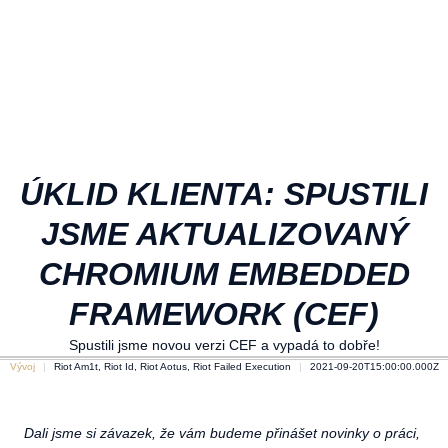
ÚKLID KLIENTA: SPUSTILI
JSME AKTUALIZOVANÝ
CHROMIUM EMBEDDED
FRAMEWORK (CEF)
Spustili jsme novou verzi CEF a vypadá to dobře!
Vývoj
Riot Am1t, Riot Id, Riot Aotus, Riot Failed Execution
2021-09-20T15:00:00.000Z
Dali jsme si závazek, že vám budeme přinášet novinky o práci,