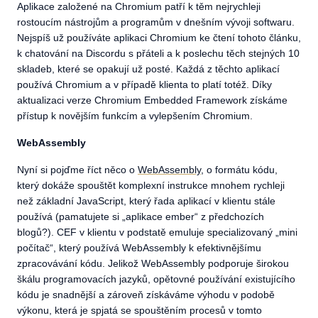
Aplikace založené na Chromium patří k těm nejrychleji
rostoucím nástrojům a programům v dnešním vývoji softwaru.
Nejspíš už používáte aplikaci Chromium ke čtení tohoto článku,
k chatování na Discordu s přáteli a k poslechu těch stejných 10
skladeb, které se opakují už posté. Každá z těchto aplikací
používá Chromium a v případě klienta to platí totéž. Díky
aktualizaci verze Chromium Embedded Framework získáme
přístup k novějším funkcím a vylepšením Chromium.
WebAssembly
Nyní si pojďme říct něco o
WebAssembly
, o formátu kódu,
který dokáže spouštět komplexní instrukce mnohem rychleji
než základní JavaScript, který řada aplikací v klientu stále
používá (pamatujete si „aplikace ember“ z předchozích
blogů?). CEF v klientu v podstatě emuluje specializovaný „mini
počítač“, který používá WebAssembly k efektivnějšímu
zpracovávání kódu. Jelikož WebAssembly podporuje širokou
škálu programovacích jazyků, opětovné používání existujícího
kódu je snadnější a zároveň získáváme výhodu v podobě
výkonu, která je spjatá se spouštěním procesů v tomto