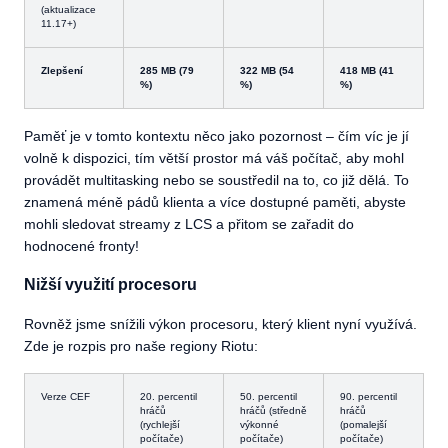
(aktualizace
11.17+)
Zlepšení
285 MB (79
322 MB (54
418 MB (41
%)
%)
%)
Paměť je v tomto kontextu něco jako pozornost – čím víc je jí
volně k dispozici, tím větší prostor má váš počítač, aby mohl
provádět multitasking nebo se soustředil na to, co již dělá. To
znamená méně pádů klienta a více dostupné paměti, abyste
mohli sledovat streamy z LCS a přitom se zařadit do
hodnocené fronty!
Nižší využití procesoru
Rovněž jsme snížili výkon procesoru, který klient nyní využívá.
Zde je rozpis pro naše regiony Riotu:
Verze CEF
20. percentil
50. percentil
90. percentil
hráčů
hráčů (středně
hráčů
(rychlejší
výkonné
(pomalejší
počítače)
počítače)
počítače)