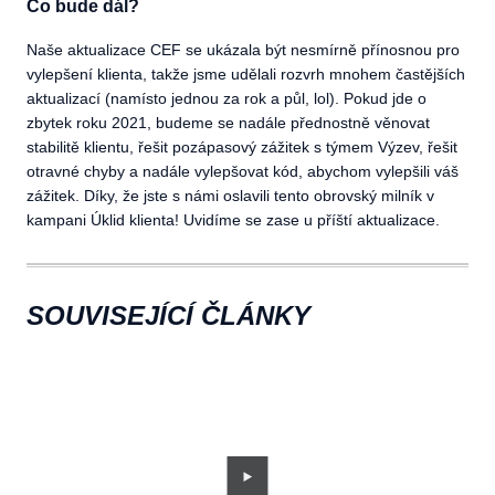
Co bude dál?
Naše aktualizace CEF se ukázala být nesmírně přínosnou pro
vylepšení klienta, takže jsme udělali rozvrh mnohem častějších
aktualizací (namísto jednou za rok a půl, lol). Pokud jde o
zbytek roku 2021, budeme se nadále přednostně věnovat
stabilitě klientu, řešit pozápasový zážitek s týmem Výzev, řešit
otravné chyby a nadále vylepšovat kód, abychom vylepšili váš
zážitek. Díky, že jste s námi oslavili tento obrovský milník v
kampani Úklid klienta! Uvidíme se zase u příští aktualizace.
SOUVISEJÍCÍ ČLÁNKY