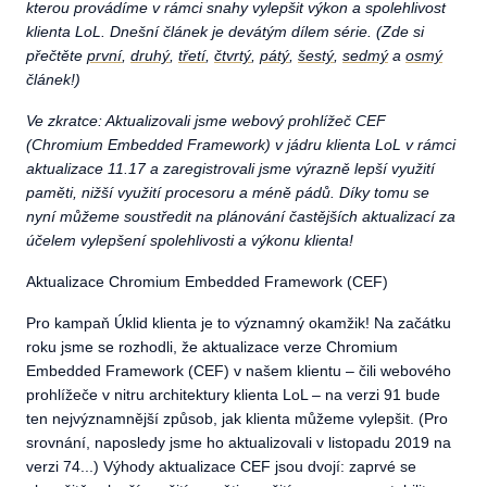
kterou provádíme v rámci snahy vylepšit výkon a spolehlivost
klienta LoL. Dnešní článek je devátým dílem série. (Zde si
přečtěte
první
,
druhý
,
třetí
,
čtvrtý
,
pátý
,
šestý
,
sedmý
a
osmý
článek!)
Ve zkratce: Aktualizovali jsme webový prohlížeč CEF
(Chromium Embedded Framework) v jádru klienta LoL v rámci
aktualizace 11.17 a zaregistrovali jsme výrazně lepší využití
paměti, nižší využití procesoru a méně pádů. Díky tomu se
nyní můžeme soustředit na plánování častějších aktualizací za
účelem vylepšení spolehlivosti a výkonu klienta!
Aktualizace Chromium Embedded Framework (CEF)
Pro kampaň Úklid klienta je to významný okamžik! Na začátku
roku jsme se rozhodli, že aktualizace verze Chromium
Embedded Framework (CEF) v našem klientu – čili webového
prohlížeče v nitru architektury klienta LoL – na verzi 91 bude
ten nejvýznamnější způsob, jak klienta můžeme vylepšit. (Pro
srovnání, naposledy jsme ho aktualizovali v listopadu 2019 na
verzi 74...) Výhody aktualizace CEF jsou dvojí: zaprvé se