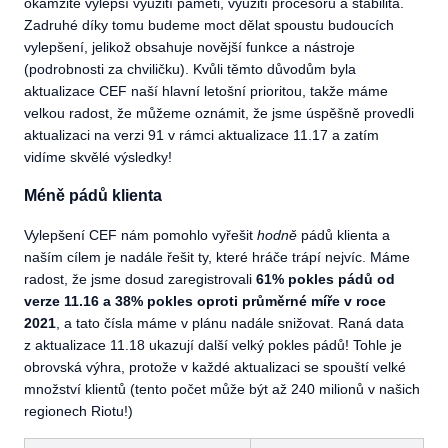
okamžitě vylepší využití paměti, využití procesoru a stabilita.
Zadruhé díky tomu budeme moct dělat spoustu budoucích
vylepšení, jelikož obsahuje novější funkce a nástroje
(podrobnosti za chviličku). Kvůli těmto důvodům byla
aktualizace CEF naší hlavní letošní prioritou, takže máme
velkou radost, že můžeme oznámit, že jsme úspěšně provedli
aktualizaci na verzi 91 v rámci aktualizace 11.17 a zatím
vidíme skvělé výsledky!
Méně pádů klienta
Vylepšení CEF nám pomohlo vyřešit
hodně
pádů klienta a
naším cílem je nadále řešit ty, které hráče trápí nejvíc. Máme
radost, že jsme dosud zaregistrovali
61% pokles pádů od
verze 11.16 a 38% pokles oproti průměrné míře v roce
2021
, a tato čísla máme v plánu nadále snižovat. Raná data
z aktualizace 11.18 ukazují další velký pokles pádů! Tohle je
obrovská výhra, protože v každé aktualizaci se spouští velké
množství klientů (tento počet může být až 240 milionů v našich
regionech Riotu!)