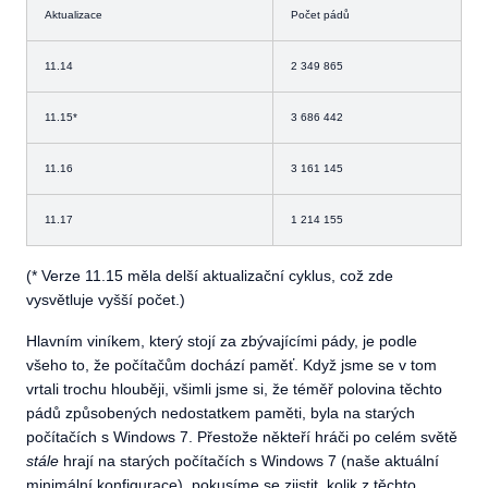
Aktualizace
Počet pádů
11.14
2 349 865
11.15*
3 686 442
11.16
3 161 145
11.17
1 214 155
(* Verze 11.15 měla delší aktualizační cyklus, což zde
vysvětluje vyšší počet.)
Hlavním viníkem, který stojí za zbývajícími pády, je podle
všeho to, že počítačům dochází paměť. Když jsme se v tom
vrtali trochu hlouběji, všimli jsme si, že téměř polovina těchto
pádů způsobených nedostatkem paměti, byla na starých
počítačích s Windows 7. Přestože někteří hráči po celém světě
stále
hrají na starých počítačích s Windows 7 (naše aktuální
minimální konfigurace), pokusíme se zjistit, kolik z těchto