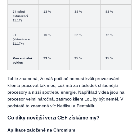
74 (před
13 %
34 %
83 %
aktualizací
11.17)
91
10 %
22 %
72 %
(aktualizace
11.17+)
Procentuální
23 %
35 %
15 %
pokles
Tohle znamená, že váš počítač nemusí kvůli provozování
klienta pracovat tak moc, což má za následek chladnější
procesory a nižší spotřebu energie. Například videa jsou na
procesor velmi náročná, zatímco klient LoL by být neměl. V
podstatě to znamená víc Netflixu a Pentakillu.
Co díky novější verzi CEF získáme my?
Aplikace založené na Chromium