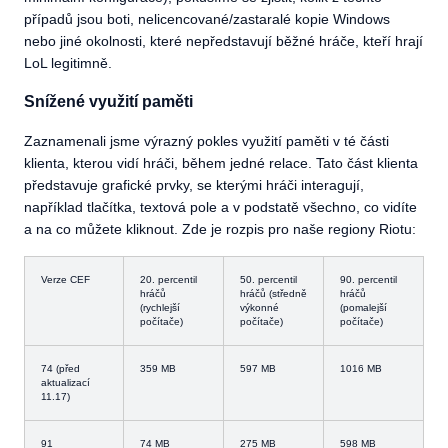
případů jsou boti, nelicencované/zastaralé kopie Windows
nebo jiné okolnosti, které nepředstavují běžné hráče, kteří hrají
LoL legitimně.
Snížené využití paměti
Zaznamenali jsme výrazný pokles využití paměti v té části
klienta, kterou vidí hráči, během jedné relace. Tato část klienta
představuje grafické prvky, se kterými hráči interagují,
například tlačítka, textová pole a v podstatě všechno, co vidíte
a na co můžete kliknout. Zde je rozpis pro naše regiony Riotu:
Verze CEF
20. percentil
50. percentil
90. percentil
hráčů
hráčů (středně
hráčů
(rychlejší
výkonné
(pomalejší
počítače)
počítače)
počítače)
74 (před
359 MB
597 MB
1016 MB
aktualizací
11.17)
91
74 MB
275 MB
598 MB