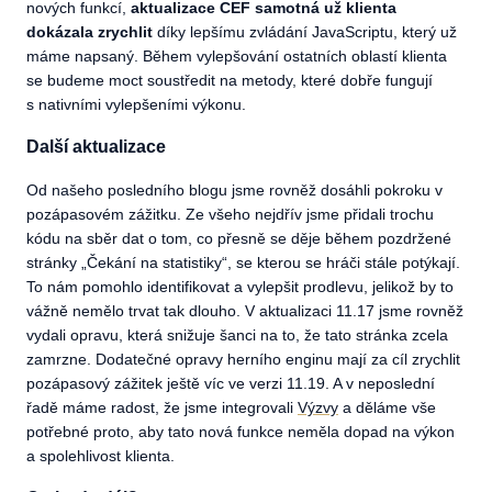
nových funkcí,
aktualizace CEF samotná už klienta
dokázala zrychlit
díky lepšímu zvládání JavaScriptu, který už
máme napsaný. Během vylepšování ostatních oblastí klienta
se budeme moct soustředit na metody, které dobře fungují
s nativními vylepšeními výkonu.
Další aktualizace
Od našeho posledního blogu jsme rovněž dosáhli pokroku v
pozápasovém zážitku. Ze všeho nejdřív jsme přidali trochu
kódu na sběr dat o tom, co přesně se děje během pozdržené
stránky „Čekání na statistiky“, se kterou se hráči stále potýkají.
To nám pomohlo identifikovat a vylepšit prodlevu, jelikož by to
vážně nemělo trvat tak dlouho. V aktualizaci 11.17 jsme rovněž
vydali opravu, která snižuje šanci na to, že tato stránka zcela
zamrzne. Dodatečné opravy herního enginu mají za cíl zrychlit
pozápasový zážitek ještě víc ve verzi 11.19. A v neposlední
řadě máme radost, že jsme integrovali
Výzvy
a děláme vše
potřebné proto, aby tato nová funkce neměla dopad na výkon
a spolehlivost klienta.