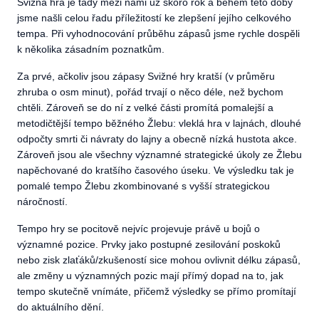
Svižná hra je tady mezi námi už skoro rok a během této doby
jsme našli celou řadu příležitostí ke zlepšení jejího celkového
tempa. Při vyhodnocování průběhu zápasů jsme rychle dospěli
k několika zásadním poznatkům.
Za prvé, ačkoliv jsou zápasy Svižné hry kratší (v průměru
zhruba o osm minut), pořád trvají o něco déle, než bychom
chtěli. Zároveň se do ní z velké části promítá pomalejší a
metodičtější tempo běžného Žlebu: vleklá hra v lajnách, dlouhé
odpočty smrti či návraty do lajny a obecně nízká hustota akce.
Zároveň jsou ale všechny významné strategické úkoly ze Žlebu
napěchované do kratšího časového úseku. Ve výsledku tak je
pomalé tempo Žlebu zkombinované s vyšší strategickou
náročností.
Tempo hry se pocitově nejvíc projevuje právě u bojů o
významné pozice. Prvky jako postupné zesilování poskoků
nebo zisk zlaťáků/zkušeností sice mohou ovlivnit délku zápasů,
ale změny u významných pozic mají přímý dopad na to, jak
tempo skutečně vnímáte, přičemž výsledky se přímo promítají
do aktuálního dění.