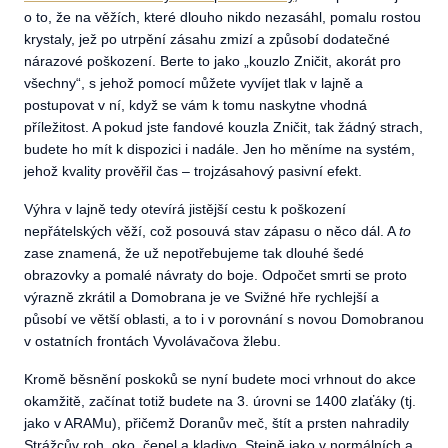
o to, že na věžích, které dlouho nikdo nezasáhl, pomalu rostou
krystaly, jež po utrpění zásahu zmizí a způsobí dodatečné
nárazové poškození. Berte to jako „kouzlo Zničit, akorát pro
všechny“, s jehož pomocí můžete vyvíjet tlak v lajně a
postupovat v ní, když se vám k tomu naskytne vhodná
příležitost. A pokud jste fandové kouzla Zničit, tak žádný strach,
budete ho mít k dispozici i nadále. Jen ho měníme na systém,
jehož kvality prověřil čas – trojzásahový pasivní efekt.
Výhra v lajně tedy otevírá jistější cestu k poškození
nepřátelských věží, což posouvá stav zápasu o něco dál. A
to
zase znamená, že už nepotřebujeme tak dlouhé šedé
obrazovky a pomalé návraty do boje. Odpočet smrti se proto
výrazně zkrátil a Domobrana je ve Svižné hře rychlejší a
působí ve větší oblasti, a to i v porovnání s novou Domobranou
v ostatních frontách Vyvolávačova žlebu.
Kromě běsnění poskoků se nyní budete moci vrhnout do akce
okamžitě, začínat totiž budete na 3. úrovni se 1400 zlaťáky (tj.
jako v ARAMu), přičemž Doranův meč, štít a prsten nahradily
Strážcův roh, oko, čepel a kladivo. Stejně jako v normálních a