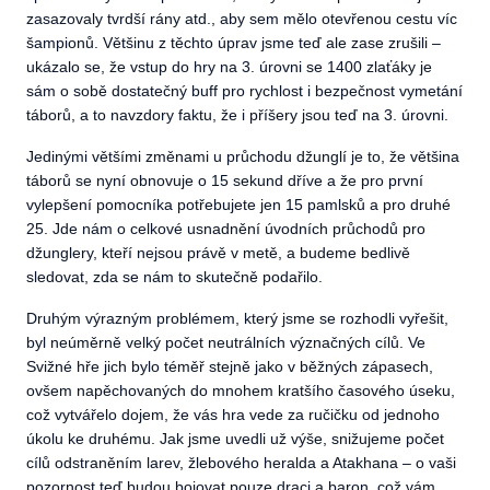
zasazovaly tvrdší rány atd., aby sem mělo otevřenou cestu víc
šampionů. Většinu z těchto úprav jsme teď ale zase zrušili –
ukázalo se, že vstup do hry na 3. úrovni se 1400 zlaťáky je
sám o sobě dostatečný buff pro rychlost i bezpečnost vymetání
táborů, a to navzdory faktu, že i příšery jsou teď na 3. úrovni.
Jedinými většími změnami u průchodu džunglí je to, že většina
táborů se nyní obnovuje o 15 sekund dříve a že pro první
vylepšení pomocníka potřebujete jen 15 pamlsků a pro druhé
25. Jde nám o celkové usnadnění úvodních průchodů pro
džunglery, kteří nejsou právě v metě, a budeme bedlivě
sledovat, zda se nám to skutečně podařilo.
Druhým výrazným problémem, který jsme se rozhodli vyřešit,
byl neúměrně velký počet neutrálních význačných cílů. Ve
Svižné hře jich bylo téměř stejně jako v běžných zápasech,
ovšem napěchovaných do mnohem kratšího časového úseku,
což vytvářelo dojem, že vás hra vede za ručičku od jednoho
úkolu ke druhému. Jak jsme uvedli už výše, snižujeme počet
cílů odstraněním larev, žlebového heralda a Atakhana – o vaši
pozornost teď budou bojovat pouze draci a baron, což vám