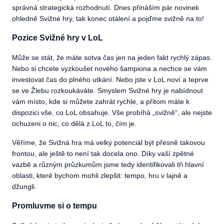
správná strategická rozhodnutí. Dnes přináším pár novinek
ohledně Svižné hry, tak konec otálení a pojďme svižně na to!
Pozice Svižné hry v LoL
Může se stát, že máte sotva čas jen na jeden fakt rychlý zápas.
Nebo si chcete vyzkoušet nového šampiona a nechce se vám
investovat čas do plného utkání. Nebo jste v LoL noví a teprve
se ve Žlebu rozkoukáváte. Smyslem Svižné hry je nabídnout
vám místo, kde si můžete zahrát rychle, a přitom máte k
dispozici vše, co LoL obsahuje. Vše probíhá „svižně“, ale nejste
ochuzeni o nic, co dělá z LoL to, čím je.
Věříme, že Svižná hra má velký potenciál být přesně takovou
frontou, ale ještě to není tak docela ono. Díky vaší zpětné
vazbě a různým průzkumům jsme tedy identifikovali tři hlavní
oblasti, které bychom mohli zlepšit: tempo, hru v lajně a
džungli.
Promluvme si o tempu