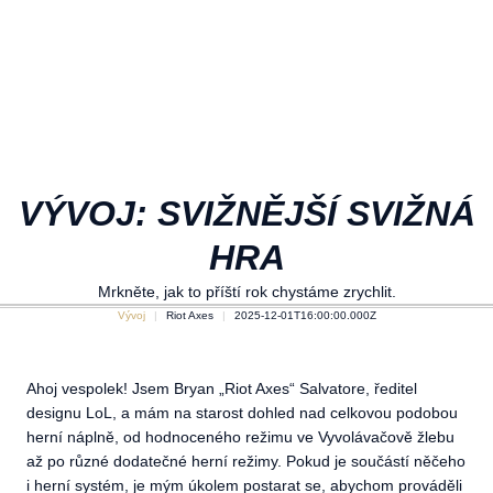
VÝVOJ: SVIŽNĚJŠÍ SVIŽNÁ
HRA
Mrkněte, jak to příští rok chystáme zrychlit.
Vývoj
Riot Axes
2025-12-01T16:00:00.000Z
Ahoj vespolek! Jsem Bryan „Riot Axes“ Salvatore, ředitel
designu LoL, a mám na starost dohled nad celkovou podobou
herní náplně, od hodnoceného režimu ve Vyvolávačově žlebu
až po různé dodatečné herní režimy. Pokud je součástí něčeho
i herní systém, je mým úkolem postarat se, abychom prováděli