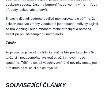
poskytne spoustu času na farmení (nebo, co my víme… třeba
přepady, pokud vás to baví).
Situaci v džungli budeme bedlivě monitorovat, ale věříme, že
ačkoliv jsou tyto změny v podstatě jednoduché, měly by zajistit,
že hra v džungli bude mnohem méně stresující a náročná,
zvlášť při použití šampionů mimo metu.
Závěr
To je vše, co jsme vám chtěli ke Svižné hře pro tuto chvíli říct,
takže si ji nezapomeňte vyzkoušet, až ji v novém roce
spustíme. Těšíme se, až všechny zmíněné novinky otestujete
a řeknete nám, co si o nich myslíte.
SOUVISEJÍCÍ ČLÁNKY