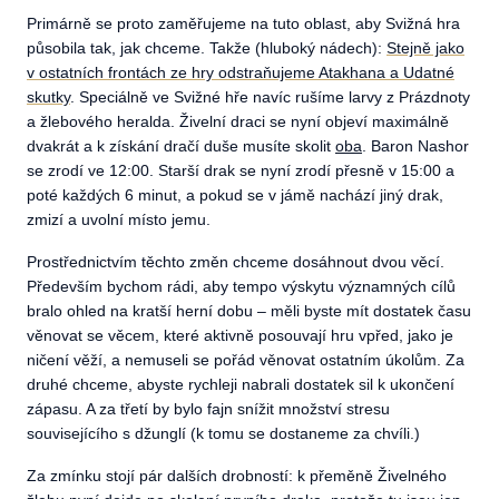
Primárně se proto zaměřujeme na tuto oblast, aby Svižná hra
působila tak, jak chceme. Takže (hluboký nádech):
Stejně jako
v ostatních frontách ze hry odstraňujeme Atakhana a Udatné
skutky
. Speciálně ve Svižné hře navíc rušíme larvy z Prázdnoty
a žlebového heralda. Živelní draci se nyní objeví maximálně
dvakrát a k získání dračí duše musíte skolit
oba
. Baron Nashor
se zrodí ve 12:00. Starší drak se nyní zrodí přesně v 15:00 a
poté každých 6 minut, a pokud se v jámě nachází jiný drak,
zmizí a uvolní místo jemu.
Prostřednictvím těchto změn chceme dosáhnout dvou věcí.
Především bychom rádi, aby tempo výskytu významných cílů
bralo ohled na kratší herní dobu – měli byste mít dostatek času
věnovat se věcem, které aktivně posouvají hru vpřed, jako je
ničení věží, a nemuseli se pořád věnovat ostatním úkolům. Za
druhé chceme, abyste rychleji nabrali dostatek sil k ukončení
zápasu. A za třetí by bylo fajn snížit množství stresu
souvisejícího s džunglí (k tomu se dostaneme za chvíli.)
Za zmínku stojí pár dalších drobností: k přeměně Živelného