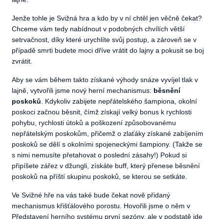
Jenže tohle je Svižná hra a kdo by v ní chtěl jen věčně čekat?
Chceme vám tedy nabídnout v podobných chvílích větší
setrvačnost, díky které urychlíte svůj postup, a zároveň se v
případě smrti budete moci dříve vrátit do lajny a pokusit se boj
zvrátit.
Aby se vám během takto získané výhody snáze vyvíjel tlak v
lajně, vytvořili jsme nový herní mechanismus:
běsnění
poskoků
. Kdykoliv zabijete nepřátelského šampiona, okolní
poskoci začnou běsnit, čímž získají velký bonus k rychlosti
pohybu, rychlosti útoků a poškození způsobovanému
nepřátelským poskokům, přičemž o zlaťáky získané zabíjením
poskoků se dělí s okolními spojeneckými šampiony. (Takže se
s nimi nemusíte přetahovat o poslední zásahy!) Pokud si
připíšete zářez v džungli, získáte buff, který přenese běsnění
poskoků na příští skupinu poskoků, se kterou se setkáte.
Ve Svižné hře na vás také bude čekat nově přidaný
mechanismus křišťálového porostu. Hovořili jsme o něm v
Představení herního systému první sezóny
, ale v podstatě jde