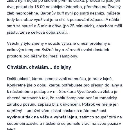
žlebu nyní dojde po skolení prvního draka, protože tu jsou jen
dva; pokud do 15:00 nezabijete žádného, přeměna na Živelný
žleb neproběhne. Baronův buff nyní po smrti nezmizí, můžete
tedy bez obav využívat jeho sílu k posouvání zápasu. A náhlá
smrt se spustí o 5 minut dříve (po 25 minutách), abychom měli
jistotu, že se celková doba zkrátí.
Všechny tyto změny v součtu výrazně omezí problémy s
celkovým tempem Svižné hry a zároveň uvolní dostatek
prostoru pro běžný boj mezi šampiony.
Chvátám, chvátám… do lajny
Další oblastí, kterou jsme si vzali na mušku, je hra v lajně.
Konkrétně jde o dobu, kterou potřebujete pro přesun do lajny a
k následnému postupu v ní. Struktura Vyvolávačova žlebu je
obecně nastavená tak, že zabití šampiona není automaticky
zárukou posunu zápasu blíž k ukončení. Pokrok ve hře je jen
nepřímý
– umožní vám získat náskok a máte možnost
vyvinout tlak na věže a vyhrát lajnu
, zatímco soupeř zírá na
šedou obrazovku a následně se pomalu vrací na svou pozici v
lajně.