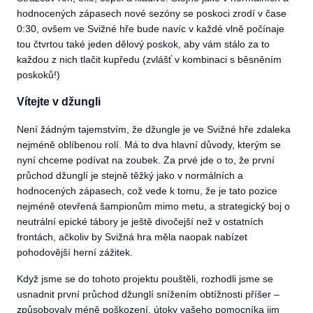
hodnocených zápasech nové sezóny se poskoci zrodí v čase
0:30, ovšem ve Svižné hře bude navíc v každé vlně počínaje
tou čtvrtou také jeden dělový poskok, aby vám stálo za to
každou z nich tlačit kupředu (zvlášť v kombinaci s běsněním
poskoků!)
Vítejte v džungli
Není žádným tajemstvím, že džungle je ve Svižné hře zdaleka
nejméně oblíbenou rolí. Má to dva hlavní důvody, kterým se
nyní chceme podívat na zoubek. Za prvé jde o to, že první
průchod džunglí je stejně těžký jako v normálních a
hodnocených zápasech, což vede k tomu, že je tato pozice
nejméně otevřená šampionům mimo metu, a strategický boj o
neutrální epické tábory je ještě divočejší než v ostatních
frontách, ačkoliv by Svižná hra měla naopak nabízet
pohodovější herní zážitek.
Když jsme se do tohoto projektu pouštěli, rozhodli jsme se
usnadnit první průchod džunglí snížením obtížnosti příšer –
způsobovaly méně poškození, útoky vašeho pomocníka jim