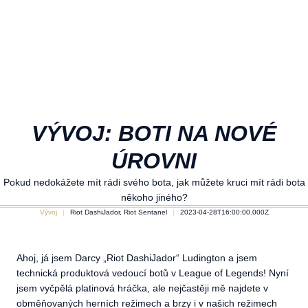
VÝVOJ: BOTI NA NOVÉ
ÚROVNI
Pokud nedokážete mít rádi svého bota, jak můžete kruci mít rádi bota
někoho jiného?
Vývoj
Riot DashiJador, Riot Sentanel
2023-04-28T16:00:00.000Z
Ahoj, já jsem Darcy „Riot DashiJador“ Ludington a jsem
technická produktová vedoucí botů v League of Legends! Nyní
jsem vyčpělá platinová hráčka, ale nejčastěji mě najdete v
obměňovaných herních režimech a brzy i v našich režimech