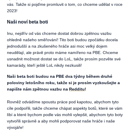
vás. Takže si pojďme promluvit o tom, co chceme udělat v roce
2023!
Naši noví beta boti
Inu, nejdřív od vás chceme dostat dobrou zpětnou vazbu
ohledně našeho směřování! Tito boti budou zpočátku docela
jednodušší a na zkušeného hráče asi moc velký dojem
neudělají, ale právě proto máme namířeno na PBE. Chceme
usnadnit možnost dostat se do LoL, takže prosím pozvěte své
kamarády, kteří ještě LoL nikdy nezkusili!
Naši beta boti budou na PBE dva týdny během druhé
poloviny letošního roku, takže si je prosím vyzkoušejte a
napište nám zpětnou vazbu na
Redditu
!
Rovněž odvádíme spoustu práce pod kapotou, abychom tyto
cíle podpořili, takže chceme chápat aspekty botů, které se vám
líbí a které bychom podle vás mohli vylepšit, abychom tyto boty
vytvořili správně a aby mohli podporovat naše hráče i naše
vývojáře!