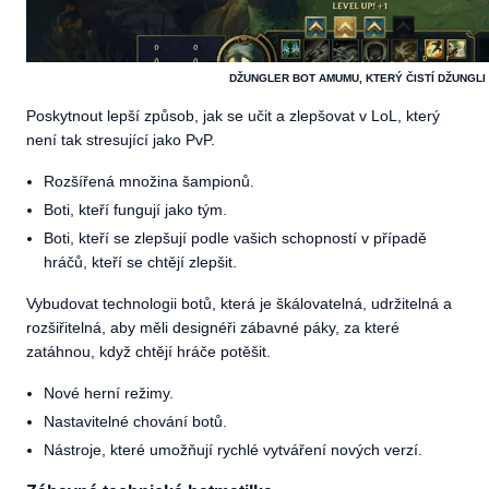
DŽUNGLER BOT AMUMU, KTERÝ ČISTÍ DŽUNGLI 
Poskytnout lepší způsob, jak se učit a zlepšovat v LoL, který
není tak stresující jako PvP.
Rozšířená množina šampionů.
Boti, kteří fungují jako tým.
Boti, kteří se zlepšují podle vašich schopností v případě
hráčů, kteří se chtějí zlepšit.
Vybudovat technologii botů, která je škálovatelná, udržitelná a
rozšiřitelná, aby měli designéři zábavné páky, za které
zatáhnou, když chtějí hráče potěšit.
Nové herní režimy.
Nastavitelné chování botů.
Nástroje, které umožňují rychlé vytváření nových verzí.