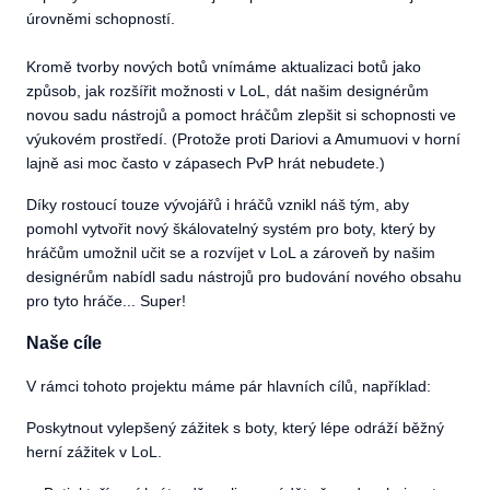
úrovněmi schopností.
Kromě tvorby nových botů vnímáme aktualizaci botů jako
způsob, jak rozšířit možnosti v LoL, dát našim designérům
novou sadu nástrojů a pomoct hráčům zlepšit si schopnosti ve
výukovém prostředí. (Protože proti Dariovi a Amumuovi v horní
lajně asi moc často v zápasech PvP hrát nebudete.)
Díky rostoucí touze vývojářů i hráčů vznikl náš tým, aby
pomohl vytvořit nový škálovatelný systém pro boty, který by
hráčům umožnil učit se a rozvíjet v LoL a zároveň by našim
designérům nabídl sadu nástrojů pro budování nového obsahu
pro tyto hráče... Super!
Naše cíle
V rámci tohoto projektu máme pár hlavních cílů, například:
Poskytnout vylepšený zážitek s boty, který lépe odráží běžný
herní zážitek v LoL.