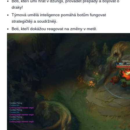
Boti, kteří umí hrát v džungli, provádět přepady a bojovat o
draky!
Týmová umělá inteligence pomáhá botům fungovat
strategičtěji a soudržněji.
Boti, kteří dokážou reagovat na změny v metě.