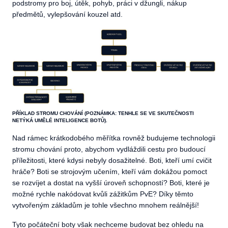
podstromy pro boj, útěk, pohyb, práci v džungli, nákup
předmětů, vylepšování kouzel atd.
PŘÍKLAD STROMU CHOVÁNÍ (POZNÁMKA: TENHLE SE VE SKUTEČNOSTI
NETÝKÁ UMĚLÉ INTELIGENCE BOTŮ).
Nad rámec krátkodobého měřítka rovněž budujeme technologii
stromu chování proto, abychom vydláždili cestu pro budoucí
příležitosti, které kdysi nebyly dosažitelné. Boti, kteří umí cvičit
hráče? Boti se strojovým učením, kteří vám dokážou pomoct
se rozvíjet a dostat na vyšší úroveň schopností? Boti, které je
možné rychle nakódovat kvůli zážitkům PvE? Díky těmto
vytvořeným základům je tohle všechno mnohem reálnější!
Tyto počáteční boty však nechceme budovat bez ohledu na