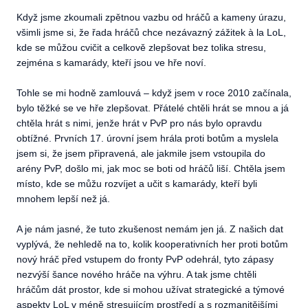
Když jsme zkoumali zpětnou vazbu od hráčů a kameny úrazu,
všimli jsme si, že řada hráčů chce nezávazný zážitek à la LoL,
kde se můžou cvičit a celkově zlepšovat bez tolika stresu,
zejména s kamarády, kteří jsou ve hře noví.
Tohle se mi hodně zamlouvá – když jsem v roce 2010 začínala,
bylo těžké se ve hře zlepšovat. Přátelé chtěli hrát se mnou a já
chtěla hrát s nimi, jenže hrát v PvP pro nás bylo opravdu
obtížné. Prvních 17. úrovní jsem hrála proti botům a myslela
jsem si, že jsem připravená, ale jakmile jsem vstoupila do
arény PvP, došlo mi, jak moc se boti od hráčů liší. Chtěla jsem
místo, kde se můžu rozvíjet a učit s kamarády, kteří byli
mnohem lepší než já.
A je nám jasné, že tuto zkušenost nemám jen já. Z našich dat
vyplývá, že nehledě na to, kolik kooperativních her proti botům
nový hráč před vstupem do fronty PvP odehrál, tyto zápasy
nezvýší šance nového hráče na výhru. A tak jsme chtěli
hráčům dát prostor, kde si mohou užívat strategické a týmové
aspekty LoL v méně stresujícím prostředí a s rozmanitějšími