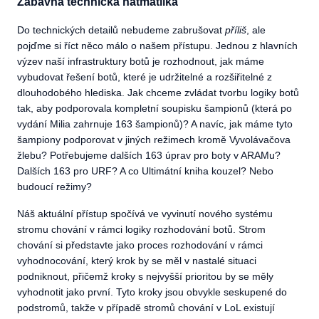
Zábavná technická hatmatilka
Do technických detailů nebudeme zabrušovat
příliš
, ale
pojďme si říct něco málo o našem přístupu. Jednou z hlavních
výzev naší infrastruktury botů je rozhodnout, jak máme
vybudovat řešení botů, které je udržitelné a rozšiřitelné z
dlouhodobého hlediska. Jak chceme zvládat tvorbu logiky botů
tak, aby podporovala kompletní soupisku šampionů (která po
vydání Milia zahrnuje 163 šampionů)? A navíc, jak máme tyto
šampiony podporovat v jiných režimech kromě Vyvolávačova
žlebu? Potřebujeme dalších 163 úprav pro boty v ARAMu?
Dalších 163 pro URF? A co Ultimátní kniha kouzel? Nebo
budoucí režimy?
Náš aktuální přístup spočívá ve vyvinutí nového systému
stromu chování v rámci logiky rozhodování botů. Strom
chování si představte jako proces rozhodování v rámci
vyhodnocování, který krok by se měl v nastalé situaci
podniknout, přičemž kroky s nejvyšší prioritou by se měly
vyhodnotit jako první. Tyto kroky jsou obvykle seskupené do
podstromů, takže v případě stromů chování v LoL existují