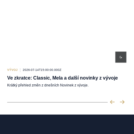
VÝVOJ
2026-07-14T15:00:00.000Z
VÝV
Ve zkratce: Classic, Mela a další novinky z vývoje
Nov
Krátký přehled změn z dnešních Novinek z vývoje.
Pabr
Leg