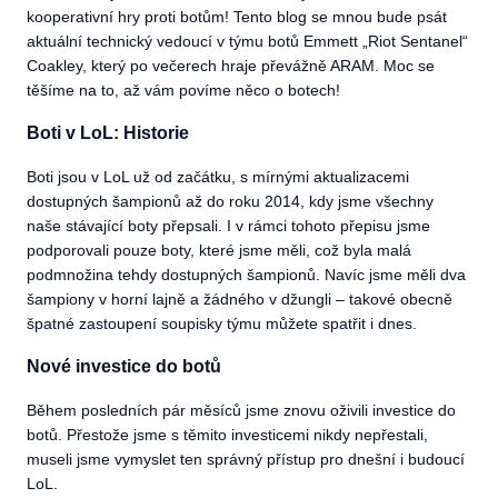
kooperativní hry proti botům! Tento blog se mnou bude psát
aktuální technický vedoucí v týmu botů Emmett „Riot Sentanel“
Coakley, který po večerech hraje převážně ARAM. Moc se
těšíme na to, až vám povíme něco o botech!
Boti v LoL: Historie
Boti jsou v LoL už od začátku, s mírnými aktualizacemi
dostupných šampionů až do roku 2014, kdy jsme všechny
naše stávající boty přepsali. I v rámci tohoto přepisu jsme
podporovali pouze boty, které jsme měli, což byla malá
podmnožina tehdy dostupných šampionů. Navíc jsme měli dva
šampiony v horní lajně a žádného v džungli – takové obecně
špatné zastoupení soupisky týmu můžete spatřit i dnes.
Nové investice do botů
Během posledních pár měsíců jsme znovu oživili investice do
botů. Přestože jsme s těmito investicemi nikdy nepřestali,
museli jsme vymyslet ten správný přístup pro dnešní i budoucí
LoL.