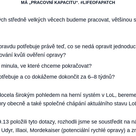
MÁ „PRACOVNÍ KAPACITU“. #LIFEOFAPATCH
ých středně velkých věcech budeme pracovat, většinou s
opravdu potřebuje právě teď, co se nedá opravit jednod
ování kvůli ověření opravy?
z minula, ve které chceme pokračovat?
potřebuje a co dokážeme dokončit za 6–8 týdnů?
 docela širokým pohledem na herní systém v LoL, bereme
 hry obecně a také společné chápání aktuálního stavu Lo
.13 položili tyto dotazy, rozhodli jsme se soustředit na n
 Udyr, Illaoi, Mordekaiser (potenciální rychlé opravy) a