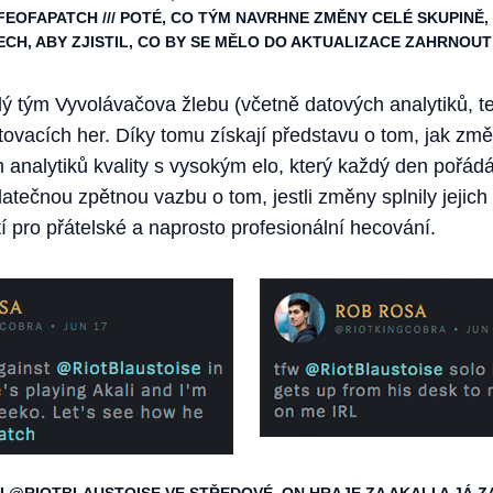
IFEOFAPATCH /// POTÉ, CO TÝM NAVRHNE ZMĚNY CELÉ SKUPINĚ,
CH, ABY ZJISTIL, CO BY SE MĚLO DO AKTUALIZACE ZAHRNOUT
lý tým Vyvolávačova žlebu (včetně datových analytiků, 
tovacích her. Díky tomu získají představu o tom, jak zm
m analytiků kvality s vysokým elo, který každý den pořádá
tečnou zpětnou vazbu o tom, jestli změny splnily jejich
tí pro přátelské a naprosto profesionální hecování.