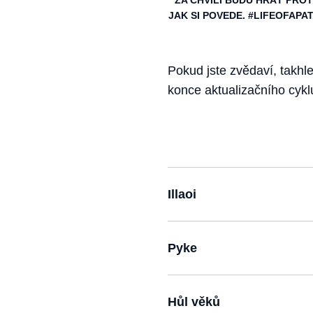
ZA CHVÍLI BUDU HRÁT PROT
JAK SI POVEDE. #LIFEOFAPA
Pokud jste zvědaví, takh
konce aktualizačního cykl
Illaoi
Pyke
Hůl věků