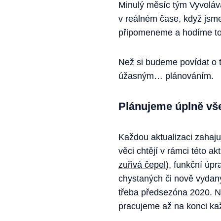
Minulý měsíc tým Vyvolávač
v reálném čase, když jsme
připomeneme a hodíme to 
Než si budeme povídat o 
úžasným… plánováním.
Plánujeme úplně vš
Každou aktualizaci zahaju
věci chtějí v rámci této a
zuřivá čepel
), funkční úp
chystaných či nově vydan
třeba předsezóna 2020. N
pracujeme až na konci kaž