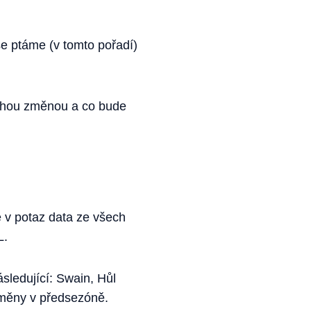
e ptáme (v tomto pořadí)
uchou změnou a co bude
 v potaz data ze všech
L.
ásledující: Swain, Hůl
 změny v předsezóně.