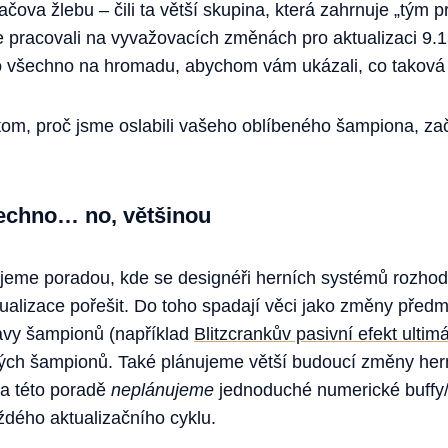
ova žlebu – čili ta větší skupina, která zahrnuje „tým p
 pracovali na vyvažovacích změnách pro aktualizaci 9.1
všechno na hromadu, abychom vám ukázali, co taková 
tom, proč jsme oslabili vašeho oblíbeného šampiona, 
echno… no, většinou
jeme poradou, kde se designéři herních systémů rozhodu
ktualizace pořešit. Do toho spadají věci jako změny před
ravy šampionů (například
Blitzcrankův pasivní efekt ultim
ých šampionů. Také plánujeme větší budoucí změny hern
a této poradě
neplánujeme
jednoduché numerické buffy/n
dého aktualizačního cyklu.