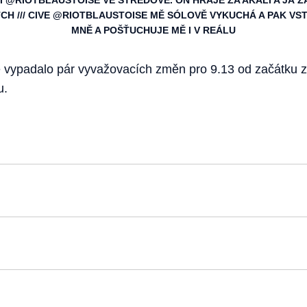
I @RIOTBLAUSTOISE VE STŘEDOVÉ. ON HRAJE ZA AKALI A JÁ Z
TCH /// CIVE @RIOTBLAUSTOISE MĚ SÓLOVĚ VYKUCHÁ A PAK VS
MNĚ A POŠŤUCHUJE MĚ I V REÁLU
le vypadalo pár vyvažovacích změn pro 9.13 od začátku 
u.