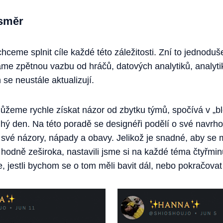
 směr
chceme splnit cíle každé této záležitosti. Zní to jednoduš
áme zpětnou vazbu od hráčů, datových analytiků, analytik
e neustále aktualizují.
ůžeme rychle získat názor od zbytku týmů, spočívá v „b
hý den. Na této poradě se designéři podělí o své navrh
své názory, nápady a obavy. Jelikož je snadné, aby se 
odně zeširoka, nastavili jsme si na každé téma čtyřminu
, jestli bychom se o tom měli bavit dál, nebo pokračovat