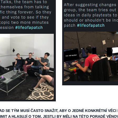
 SE TÝM MUSÍ ČASTO SNAŽIT, ABY O JEDNÉ KONKRÉTNÍ VĚC
LIMIT A HLASUJÍ O TOM, JESTLI BY MĚLI NA TÉTO PORADĚ VĚN