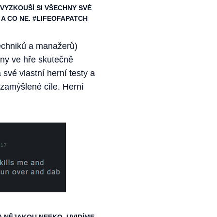
 VYZKOUŠÍ SI VŠECHNY SVÉ
 A CO NE. #LIFEOFAPATCH
techniků a manažerů)
ěny ve hře skutečně
 své vlastní herní testy a
 zamýšlené cíle. Herní