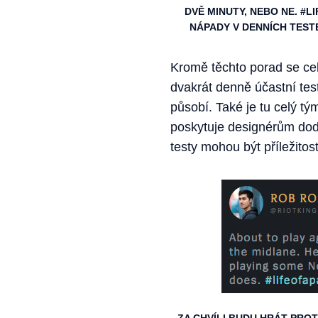
DVĚ MINUTY, NEBO NE. #L
NÁPADY V DENNÍCH TESTE
Kromě těchto porad se ce
dvakrát denně účastní tes
působí. Také je tu celý tý
poskytuje designérům doda
testy mohou být příležitos