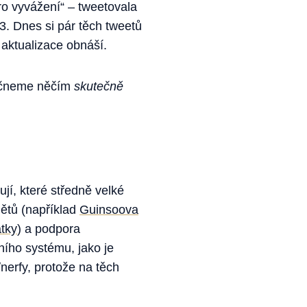
ro vyvážení“ – tweetovala
3. Dnes si pár těch tweetů
aktualizace obnáší.
začneme něčím
skutečně
jí, které středně velké
mětů (například
Guinsoova
átky
) a podpora
ího systému, jako je
erfy, protože na těch