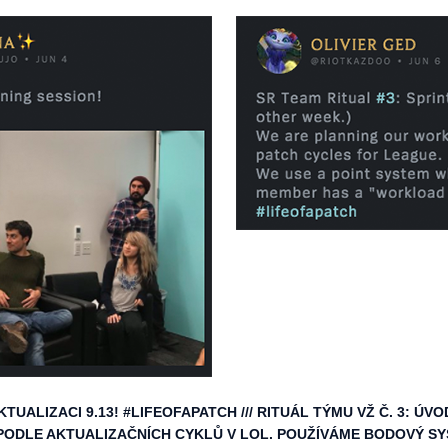
UALIZACI 9.13! #LIFEOFAPATCH /// RITUÁL TÝMU VŽ Č. 3: Ú
 PODLE AKTUALIZAČNÍCH CYKLŮ V LOL. POUŽÍVÁME BODOVÝ SY