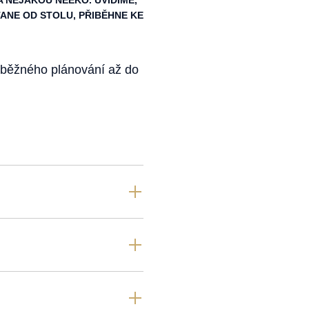
A NĚJAKOU NEEKO. UVIDÍME,
TANE OD STOLU, PŘIBĚHNE KE
zběžného plánování až do