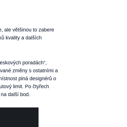
e, ale většinou to zabere
ů kvality a dalších
leskových poradách“,
ované změny s ostatními a
místnost plná designérů o
tový limit. Po čtyřech
 na další bod.