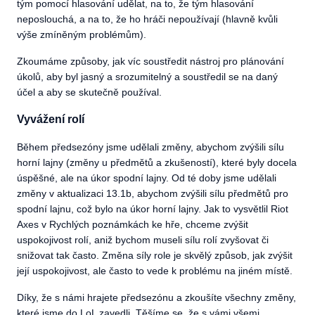
tým pomocí hlasování udělat, na to, že tým hlasování
neposlouchá, a na to, že ho hráči nepoužívají (hlavně kvůli
výše zmíněným problémům).
Zkoumáme způsoby, jak víc soustředit nástroj pro plánování
úkolů, aby byl jasný a srozumitelný a soustředil se na daný
účel a aby se skutečně používal.
Vyvážení rolí
Během předsezóny jsme udělali změny, abychom zvýšili sílu
horní lajny (změny u předmětů a zkušeností), které byly docela
úspěšné, ale na úkor spodní lajny. Od té doby jsme udělali
změny v aktualizaci 13.1b, abychom zvýšili sílu předmětů pro
spodní lajnu, což bylo na úkor horní lajny. Jak to vysvětlil Riot
Axes v Rychlých poznámkách ke hře, chceme zvýšit
uspokojivost rolí, aniž bychom museli sílu rolí zvyšovat či
snižovat tak často. Změna síly role je skvělý způsob, jak zvýšit
její uspokojivost, ale často to vede k problému na jiném místě.
Díky, že s námi hrajete předsezónu a zkoušíte všechny změny,
které jsme do LoL zavedli. Těšíme se, že s vámi všemi