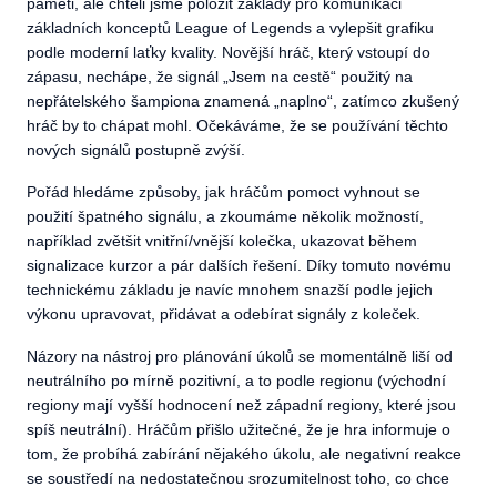
paměti, ale chtěli jsme položit základy pro komunikaci
základních konceptů League of Legends a vylepšit grafiku
podle moderní laťky kvality. Novější hráč, který vstoupí do
zápasu, nechápe, že signál „Jsem na cestě“ použitý na
nepřátelského šampiona znamená „naplno“, zatímco zkušený
hráč by to chápat mohl. Očekáváme, že se používání těchto
nových signálů postupně zvýší.
Pořád hledáme způsoby, jak hráčům pomoct vyhnout se
použití špatného signálu, a zkoumáme několik možností,
například zvětšit vnitřní/vnější kolečka, ukazovat během
signalizace kurzor a pár dalších řešení. Díky tomuto novému
technickému základu je navíc mnohem snazší podle jejich
výkonu upravovat, přidávat a odebírat signály z koleček.
Názory na nástroj pro plánování úkolů se momentálně liší od
neutrálního po mírně pozitivní, a to podle regionu (východní
regiony mají vyšší hodnocení než západní regiony, které jsou
spíš neutrální). Hráčům přišlo užitečné, že je hra informuje o
tom, že probíhá zabírání nějakého úkolu, ale negativní reakce
se soustředí na nedostatečnou srozumitelnost toho, co chce