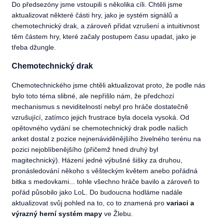
Do předsezóny jsme vstoupili s několika cíli. Chtěli jsme
aktualizovat některé části hry, jako je systém signálů a
chemotechnický drak, a zároveň přidat vzrušení a intuitivnost
těm částem hry, které začaly postupem času upadat, jako je
třeba džungle.
Chemotechnický drak
Chemotechnického jsme chtěli aktualizovat proto, že podle nás
bylo toto téma slibné, ale nepřišlo nám, že předchozí
mechanismus s neviditelností nebyl pro hráče dostatečně
vzrušující, zatímco jejich frustrace byla docela vysoká. Od
opětovného vydání se chemotechnický drak podle našich
anket dostal z pozice nejnenáviděnějšího živelného terénu na
pozici nejoblíbenějšího (přičemž hned druhý byl
magitechnický). Házení jedné výbušné šišky za druhou,
pronásledování někoho s věšteckým květem anebo pořádná
bitka s medovkami... tohle všechno hráče bavilo a zároveň to
pořád působilo jako LoL. Do budoucna hodláme nadále
aktualizovat svůj pohled na to, co to znamená pro
variaci a
výrazný herní systém mapy
ve Žlebu.