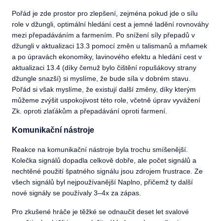
Pořád je zde prostor pro zlepšení, zejména pokud jde o sílu
role v džungli, optimální hledání cest a jemné ladění rovnováhy
mezi přepadáváním a farmením. Po snížení síly přepadů v
džungli v aktualizaci 13.3 pomocí změn u talismanů a mňamek
a po úpravách ekonomiky, lavinového efektu a hledání cest v
aktualizaci 13.4 (díky čemuž bylo čištění ropušákovy strany
džungle snazší) si myslíme, že bude síla v dobrém stavu.
Pořád si však myslíme, že existují další změny, díky kterým
můžeme zvýšit uspokojivost této role, včetně úprav vyvážení
Zk. oproti zlaťákům a přepadávání oproti farmení.
Komunikační nástroje
Reakce na komunikační nástroje byla trochu smíšenější.
Kolečka signálů dopadla celkově dobře, ale počet signálů a
nechtěné použití špatného signálu jsou zdrojem frustrace. Ze
všech signálů byl nejpoužívanější Naplno, přičemž ty další
nové signály se používaly 3–4x za zápas.
Pro zkušené hráče je těžké se odnaučit deset let svalové