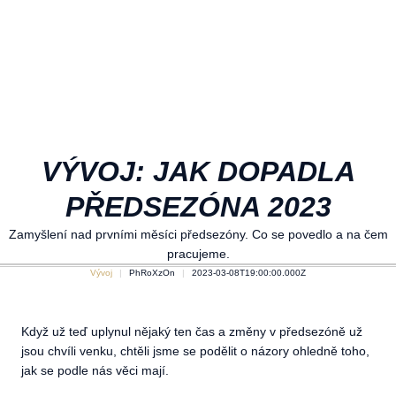
VÝVOJ: JAK DOPADLA
PŘEDSEZÓNA 2023
Zamyšlení nad prvními měsíci předsezóny. Co se povedlo a na čem
pracujeme.
Vývoj
PhRoXzOn
2023-03-08T19:00:00.000Z
Když už teď uplynul nějaký ten čas a změny v předsezóně už
jsou chvíli venku, chtěli jsme se podělit o názory ohledně toho,
jak se podle nás věci mají.