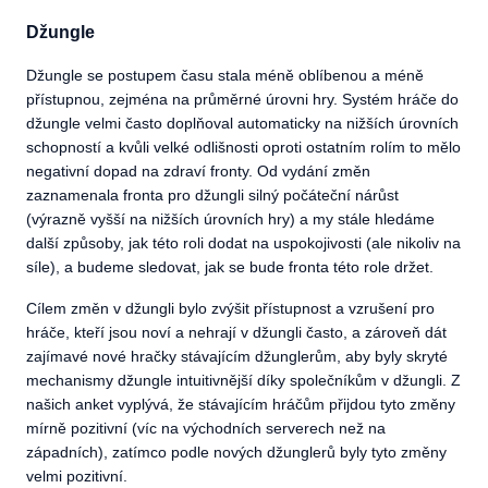
Džungle
Džungle se postupem času stala méně oblíbenou a méně
přístupnou, zejména na průměrné úrovni hry. Systém hráče do
džungle velmi často doplňoval automaticky na nižších úrovních
schopností a kvůli velké odlišnosti oproti ostatním rolím to mělo
negativní dopad na zdraví fronty. Od vydání změn
zaznamenala fronta pro džungli silný počáteční nárůst
(výrazně vyšší na nižších úrovních hry) a my stále hledáme
další způsoby, jak této roli dodat na uspokojivosti (ale nikoliv na
síle), a budeme sledovat, jak se bude fronta této role držet.
Cílem změn v džungli bylo zvýšit přístupnost a vzrušení pro
hráče, kteří jsou noví a nehrají v džungli často, a zároveň dát
zajímavé nové hračky stávajícím džunglerům, aby byly skryté
mechanismy džungle intuitivnější díky společníkům v džungli. Z
našich anket vyplývá, že stávajícím hráčům přijdou tyto změny
mírně pozitivní (víc na východních serverech než na
západních), zatímco podle nových džunglerů byly tyto změny
velmi pozitivní.