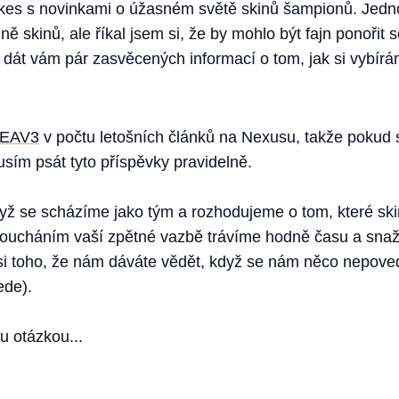
kes s novinkami o úžasném světě skinů šampionů. Jedn
ě skinů, ale říkal jsem si, že by mohlo být fajn ponořit 
a dát vám pár zasvěcených informací o tom, jak si vybír
EAV3
v počtu letošních článků na Nexusu, takže pokud s
usím psát tyto příspěvky pravidelně.
když se scházíme jako tým a rozhodujeme o tom, které ski
sloucháním vaší zpětné vazbě trávíme hodně času a snaž
si toho, že nám dáváte vědět, když se nám něco nepoved
ede).
 otázkou...