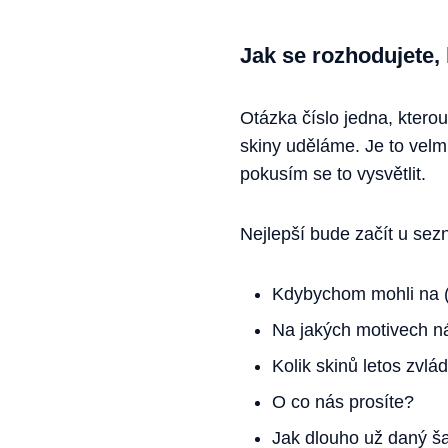
Jak se rozhodujete, 
Otázka číslo jedna, kterou
skiny uděláme. Je to velm
pokusím se to vysvětlit.
Nejlepší bude začít u sez
Kdybychom mohli na (v
Na jakých motivech ná
Kolik skinů letos zvlá
O co nás prosíte?
Jak dlouho už daný š