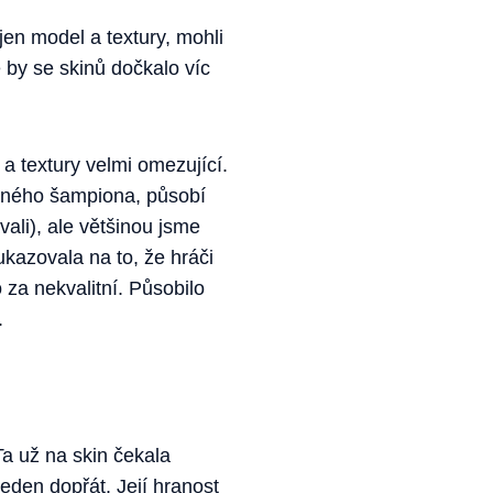
jen model a textury, mohli
 by se skinů dočkalo víc
a textury velmi omezující.
daného šampiona, působí
ali), ale většinou jsme
kazovala na to, že hráči
 za nekvalitní. Působilo
.
a už na skin čekala
jeden dopřát. Její hranost