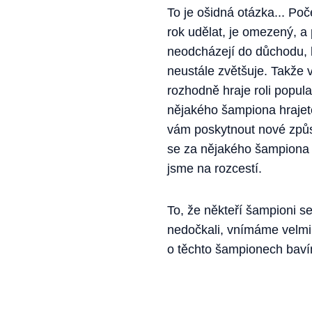
To je ošidná otázka... Po
rok udělat, je omezený, a
neodcházejí do důchodu, 
neustále zvětšuje. Takže 
rozhodně hraje roli popul
nějakého šampiona hrajet
vám poskytnout nové způso
se za nějakého šampiona 
jsme na rozcestí.
To, že někteří šampioni s
nedočkali, vnímáme velmi 
o těchto šampionech ba