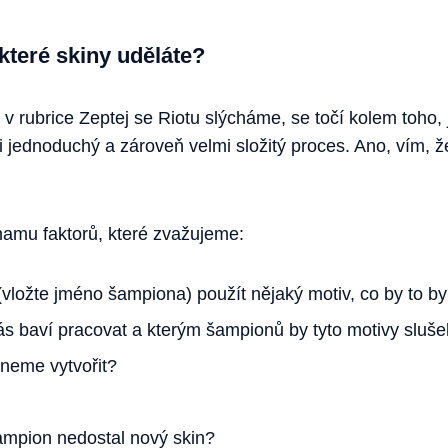
které skiny uděláte?
 v rubrice Zeptej se Riotu slýcháme, se točí kolem toho,
i jednoduchý a zároveň velmi složitý proces. Ano, vím, ž
namu faktorů, které zvažujeme:
ložte jméno šampiona) použít nějaký motiv, co by to by
s baví pracovat a kterým šampionů by tyto motivy sluše
dneme vytvořit?
ampion nedostal nový skin?