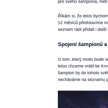
pro svého šampiona, měli 
Říkám si, že letos bychom
12 měsíců představíme nové
seznam rádi přidali i dal
Spojení šampionů a
O tom, který motiv bude s
letos chceme vrátit ke Kr
šampion by do tohoto světa
necháváme na seznamu pro