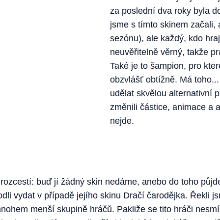
za poslední dva roky byla d
jsme s tímto skinem začali,
sezónu), ale každý, kdo hraje
neuvěřitelně věrný, takže p
Také je to šampion, pro kter
obzvlášť obtížně. Má toho...
udělat skvělou alternativní 
změnili částice, animace a
nejde.
 rozcestí: buď jí žádný skin nedáme, anebo do toho půj
dli vydat v případě jejího skinu Dračí čarodějka. Řekli j
mnohem menší skupině hráčů. Pakliže se tito hráči nesm