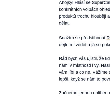
Ahojky! Hlásí se SuperCa
konkrétních volbách ohledn
produktů trochu hlouběji 
dělat.
Snažím se předstihnout
R
dejte mi vědět a já se pok
Rád bych vás ujistil, že 
námi v místnosti i vy. Na
vám líbí a co ne. Vážíme 
lepší, když se nám to pov
Začneme jednou oblíbenou