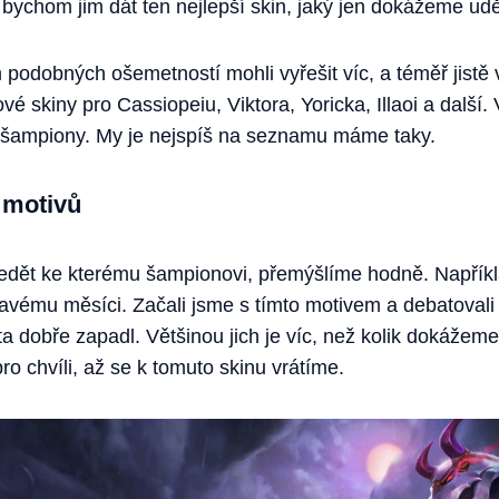
bychom jim dát ten nejlepší skin, jaký jen dokážeme udě
 podobných ošemetností mohli vyřešit víc, a téměř jist
 skiny pro Cassiopeiu, Viktora, Yoricka, Illaoi a další.
ší šampiony. My je nejspíš na seznamu máme taky.
 motivů
edět ke kterému šampionovi, přemýšlíme hodně. Napříkl
vavému měsíci. Začali jsme s tímto motivem a debatovali
 dobře zapadl. Většinou jich je víc, než kolik dokážeme 
 chvíli, až se k tomuto skinu vrátíme.