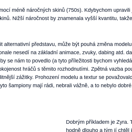
pomocí méně náročných skinů (750s). Kdybychom upravili 
kinů. Nižší náročnost by znamenala vyšší kvantitu, takže
řit alternativní představu, může být pouhá změna modelu 
onale nesedí na základní animace, zvuky, dabing atd. 
y se nám to povedlo (a tyto příležitosti bychom vyhledáv
kojenost hráčů s těmito rozhodnutími. Zpětná vazba pou
itnější zážitky. Prohození modelu a textur se považovalo
 tyto šampiony mají rádi, nebrali vážně, a to nebylo dobré
Dobrým příkladem je Zyra. T
hodně dlouho a tým jí chtěl 