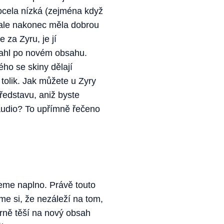
ocela nízká (zejména když
 ale nakonec měla dobrou
 za Zyru, je jí
rahl po novém obsahu.
ého se skiny dělají
 tolik. Jak můžete u Zyry
představu, aniž byste
 audio? To upřímně řečeno
deme naplno. Právě touto
sme si, že nezáleží na tom,
írně těší na nový obsah