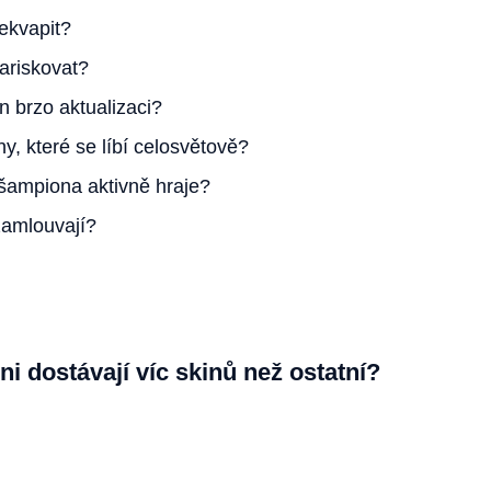
ekvapit?
ariskovat?
 brzo aktualizaci?
y, které se líbí celosvětově?
 šampiona aktivně hraje?
zamlouvají?
i dostávají víc skinů než ostatní?