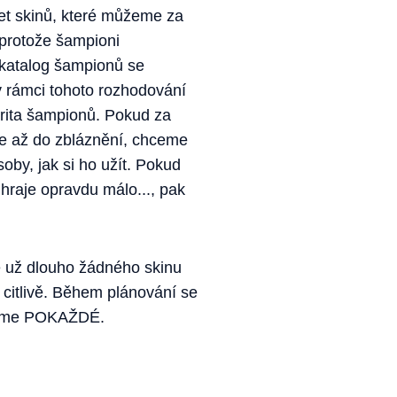
čet skinů, které můžeme za
 protože šampioni
katalog šampionů se
v rámci tohoto rozhodování
arita šampionů. Pokud za
e až do zbláznění, chceme
by, jak si ho užít. Pokud
hraje opravdu málo..., pak
e už dlouho žádného skinu
citlivě. Během plánování se
víme POKAŽDÉ.