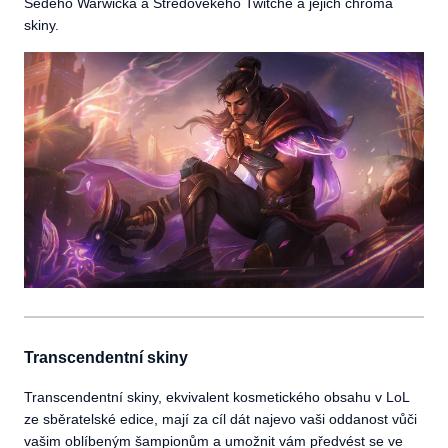
Šedého Warwicka a Středověkého Twitche a jejich chroma
skiny.
Transcendentní skiny
Transcendentní skiny, ekvivalent kosmetického obsahu v LoL
ze sběratelské edice, mají za cíl dát najevo vaši oddanost vůči
vašim oblíbeným šampionům a umožnit vám předvést se ve