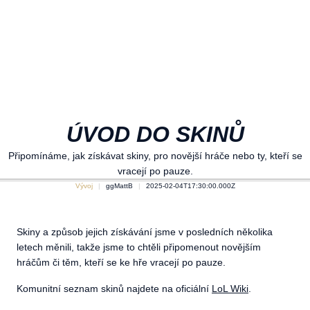
ÚVOD DO SKINŮ
Připomínáme, jak získávat skiny, pro novější hráče nebo ty, kteří se
vracejí po pauze.
Vývoj
ggMattB
2025-02-04T17:30:00.000Z
Skiny a způsob jejich získávání jsme v posledních několika
letech měnili, takže jsme to chtěli připomenout novějším
hráčům či těm, kteří se ke hře vracejí po pauze.
Komunitní seznam skinů najdete na oficiální
LoL Wiki
.