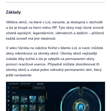
Základy
Většina skinů, na které v LoL narazíte, je dostupná v obchodě
a lze je koupit za herní měnu RP. Tyto skiny mají různé úrovně
včetně epických, legendárních, ultimátních a dalších – přičemž
každá úroveň má jiné vlastnosti.
V sekci Výroba na záložce Kořist v klientu LoL si navíc můžete
skiny odemknout za úlomky skinů. Úlomky skinů nejčastěji
získáte díky kořisti a lze je vylepšit na permanentní skiny
pomocí oranžové esence. Případně můžete zkombinovat tři
úlomky skinů a získat jeden náhodný permanentní skin, který
ještě nevlastníte.