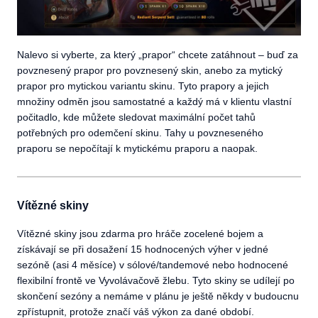
Nalevo si vyberte, za který „prapor“ chcete zatáhnout – buď za
povznesený prapor pro povznesený skin, anebo za mytický
prapor pro mytickou variantu skinu. Tyto prapory a jejich
množiny odměn jsou samostatné a každý má v klientu vlastní
počitadlo, kde můžete sledovat maximální počet tahů
potřebných pro odemčení skinu. Tahy u povzneseného
praporu se nepočítají k mytickému praporu a naopak.
Vítězné skiny
Vítězné skiny jsou zdarma pro hráče zocelené bojem a
získávají se při dosažení 15 hodnocených výher v jedné
sezóně (asi 4 měsíce) v sólové/tandemové nebo hodnocené
flexibilní frontě ve Vyvolávačově žlebu. Tyto skiny se udílejí po
skončení sezóny a nemáme v plánu je ještě někdy v budoucnu
zpřístupnit, protože značí váš výkon za dané období.