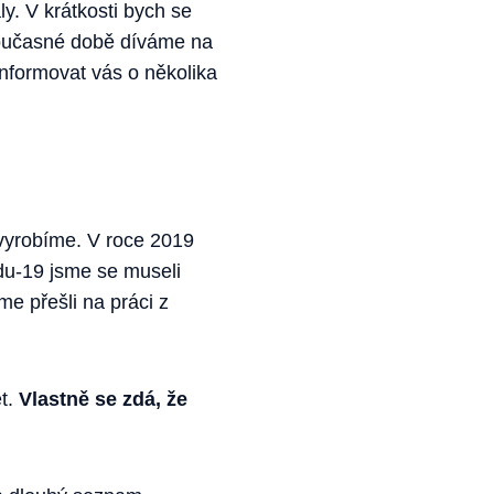
ly. V krátkosti bych se
v současné době díváme na
oinformovat vás o několika
vyrobíme. V roce 2019
idu-19 jsme se museli
e přešli na práci z
t.
Vlastně se zdá, že