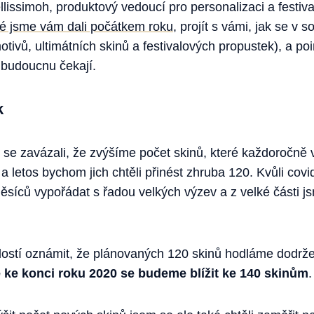
ellissimoh, produktový vedoucí pro personalizaci a festiva
eré jsme vám dali počátkem roku
, projít s vámi, jak se 
motivů, ultimátních skinů a festivalových propustek), a p
v budoucnu čekají.
k
se zavázali, že zvýšíme počet skinů, které každoročně 
 a letos bychom jich chtěli přinést zhruba 120. Kvůli cov
síců vypořádat s řadou velkých výzev a z velké části jsm
stí oznámit, že plánovaných 120 skinů hodláme dodrže
e ke konci roku 2020 se budeme blížit ke 140 skinům
.