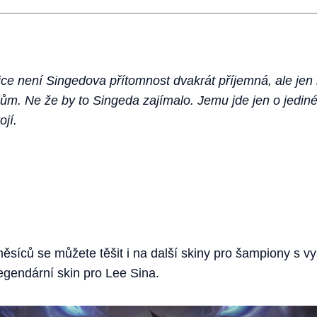
e není Singedova přítomnost dvakrát příjemná, ale jen
trojům. Ne že by to Singeda zajímalo. Jemu jde jen o jedin
ojí.
ěsíců se můžete těšit i na další skiny pro šampiony s vy
egendární skin pro Lee Sina.