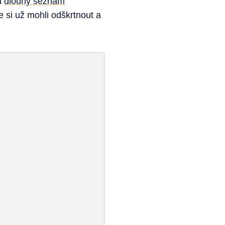
a
dlouhý seznam
e si už mohli odškrtnout a