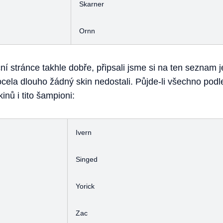
Skarner
Ornn
ční stránce takhle dobře, připsali jsme si na ten seznam 
ocela dlouho žádný skin nedostali. Půjde-li všechno podl
nů i tito šampioni:
Ivern
Singed
Yorick
Zac