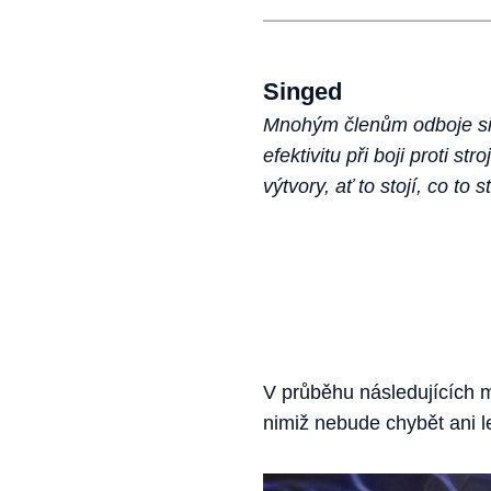
Singed
Mnohým členům odboje sic
efektivitu při boji proti s
výtvory, ať to stojí, co to st
V průběhu následujících m
nimiž nebude chybět ani l