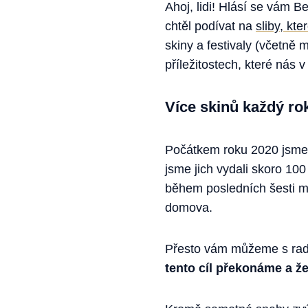
Ahoj, lidi! Hlásí se vám B
chtěl podívat na
sliby, kt
skiny a festivaly (včetně 
příležitostech, které nás 
Více skinů každý ro
Počátkem roku 2020 jsme 
jsme jich vydali skoro 100
během posledních šesti mě
domova.
Přesto vám můžeme s rado
tento cíl překonáme a ž