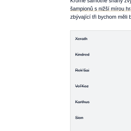
Kromě samotné snahy zvýši
šampionů s nižší mírou hr
zbývající tři bychom měli
Xerath
Kindred
Rek'Sai
Vel'Koz
Karthus
Sion