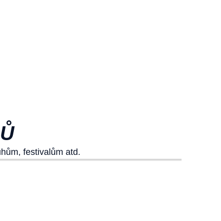
LŮ
hům, festivalům atd.