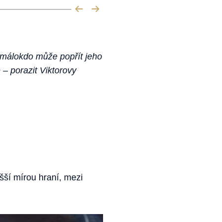
 málokdo může popřít jeho
é – porazit Viktorovy
šší mírou hraní, mezi