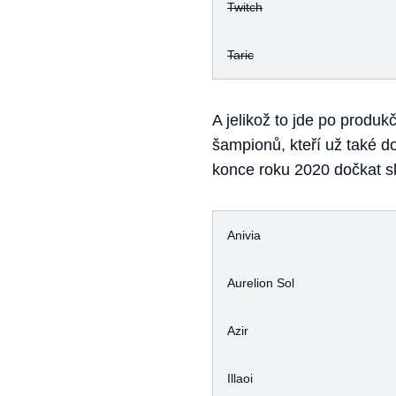
Twitch
Taric
A jelikož to jde po produk
šampionů, kteří už také d
konce roku 2020 dočkat ski
Anivia
Aurelion Sol
Azir
Illaoi