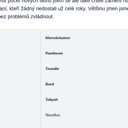
t počet nových skinů jsem se ale také chtěli zaměřit n
aní
, kteří žádný nedostali už celé roky. Většinu jmen jsm
 bez problémů zvládnout.
Moredekaiser
Pantheon
Trundle
Bard
Taliyah
Nautilus