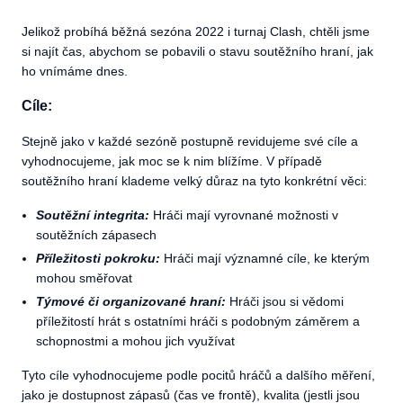
Jelikož probíhá běžná sezóna 2022 i turnaj Clash, chtěli jsme
si najít čas, abychom se pobavili o stavu soutěžního hraní, jak
ho vnímáme dnes.
Cíle:
Stejně jako v každé sezóně postupně revidujeme své cíle a
vyhodnocujeme, jak moc se k nim blížíme. V případě
soutěžního hraní klademe velký důraz na tyto konkrétní věci:
Soutěžní integrita:
Hráči mají vyrovnané možnosti v
soutěžních zápasech
Příležitosti pokroku:
Hráči mají významné cíle, ke kterým
mohou směřovat
Týmové či organizované hraní:
Hráči jsou si vědomi
příležitostí hrát s ostatními hráči s podobným záměrem a
schopnostmi a mohou jich využívat
Tyto cíle vyhodnocujeme podle pocitů hráčů a dalšího měření,
jako je dostupnost zápasů (čas ve frontě), kvalita (jestli jsou