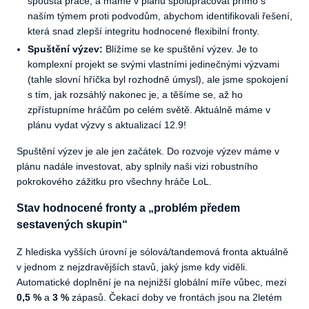
spousta práce, a máme v plánu spolupracovat přímo s
naším týmem proti podvodům, abychom identifikovali řešení,
která snad zlepší integritu hodnocené flexibilní fronty.
Spuštění výzev:
Blížíme se ke spuštění výzev. Je to
komplexní projekt se svými vlastními jedinečnými výzvami
(tahle slovní hříčka byl rozhodně úmysl), ale jsme spokojení
s tím, jak rozsáhlý nakonec je, a těšíme se, až ho
zpřístupníme hráčům po celém světě. Aktuálně máme v
plánu vydat výzvy s aktualizací 12.9!
Spuštění výzev je ale jen začátek. Do rozvoje výzev máme v
plánu nadále investovat, aby splnily naši vizi robustního
pokrokového zážitku pro všechny hráče LoL.
Stav hodnocené fronty a „problém předem
sestavených skupin“
Z hlediska vyšších úrovní je sólová/tandemová fronta aktuálně
v jednom z nejzdravějších stavů, jaký jsme kdy viděli.
Automatické doplnění je na nejnižší globální míře vůbec, mezi
0,5 %
a
3 %
zápasů. Čekací doby ve frontách jsou na 2letém