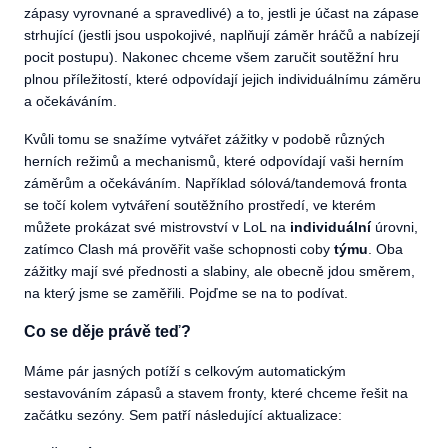
zápasy vyrovnané a spravedlivé) a to, jestli je účast na zápase
strhující (jestli jsou uspokojivé, naplňují záměr hráčů a nabízejí
pocit postupu). Nakonec chceme všem zaručit soutěžní hru
plnou příležitostí, které odpovídají jejich individuálnímu záměru
a očekáváním.
Kvůli tomu se snažíme vytvářet zážitky v podobě různých
herních režimů a mechanismů, které odpovídají vaši herním
záměrům a očekáváním. Například sólová/tandemová fronta
se točí kolem vytváření soutěžního prostředí, ve kterém
můžete prokázat své mistrovství v LoL na
individuální
úrovni,
zatímco Clash má prověřit vaše schopnosti coby
týmu
. Oba
zážitky mají své přednosti a slabiny, ale obecně jdou směrem,
na který jsme se zaměřili. Pojďme se na to podívat.
Co se děje právě teď?
Máme pár jasných potíží s celkovým automatickým
sestavováním zápasů a stavem fronty, které chceme řešit na
začátku sezóny. Sem patří následující aktualizace: