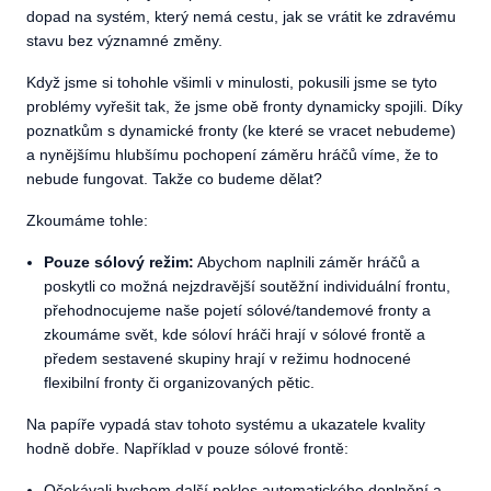
dopad na systém, který nemá cestu, jak se vrátit ke zdravému
stavu bez významné změny.
Když jsme si tohohle všimli v minulosti, pokusili jsme se tyto
problémy vyřešit tak, že jsme obě fronty dynamicky spojili. Díky
poznatkům s dynamické fronty (ke které se vracet nebudeme)
a nynějšímu hlubšímu pochopení záměru hráčů víme, že to
nebude fungovat. Takže co budeme dělat?
Zkoumáme tohle:
Pouze sólový režim:
Abychom naplnili záměr hráčů a
poskytli co možná nejzdravější soutěžní individuální frontu,
přehodnocujeme naše pojetí sólové/tandemové fronty a
zkoumáme svět, kde sóloví hráči hrají v sólové frontě a
předem sestavené skupiny hrají v režimu hodnocené
flexibilní fronty či organizovaných pětic.
Na papíře vypadá stav tohoto systému a ukazatele kvality
hodně dobře. Například v pouze sólové frontě:
Očekávali bychom další pokles automatického doplnění a