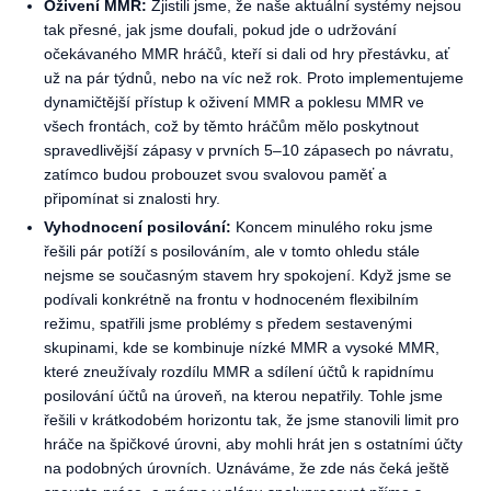
Oživení MMR:
Zjistili jsme, že naše aktuální systémy nejsou
tak přesné, jak jsme doufali, pokud jde o udržování
očekávaného MMR hráčů, kteří si dali od hry přestávku, ať
už na pár týdnů, nebo na víc než rok. Proto implementujeme
dynamičtější přístup k oživení MMR a poklesu MMR ve
všech frontách, což by těmto hráčům mělo poskytnout
spravedlivější zápasy v prvních 5–10 zápasech po návratu,
zatímco budou probouzet svou svalovou paměť a
připomínat si znalosti hry.
Vyhodnocení posilování:
Koncem minulého roku jsme
řešili pár potíží s posilováním, ale v tomto ohledu stále
nejsme se současným stavem hry spokojení. Když jsme se
podívali konkrétně na frontu v hodnoceném flexibilním
režimu, spatřili jsme problémy s předem sestavenými
skupinami, kde se kombinuje nízké MMR a vysoké MMR,
které zneužívaly rozdílu MMR a sdílení účtů k rapidnímu
posilování účtů na úroveň, na kterou nepatřily. Tohle jsme
řešili v krátkodobém horizontu tak, že jsme stanovili limit pro
hráče na špičkové úrovni, aby mohli hrát jen s ostatními účty
na podobných úrovních. Uznáváme, že zde nás čeká ještě