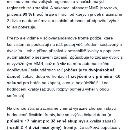
minimu v mnoha velkých regionech a v našich malých
regionech jsou stabilní. A nakonec, přesnost MMR je vysoká,
přičemž
99 %
hráčů hraje s hráči, od kterých je dělí maximálně
2 divize na dané úrovni, a stabilní přesnost předpovědí výher
to jen potvrzuje.
Přesto ale vidíme v sólové/tandemové frontě potíže, které
konzistentně poukazují na náš postoj vůči předem sestaveným
dvojicím – tohle přímo přispívá k nestabilitě kvality a populace
automatického sestavení zápasů. Způsobuje to zápasy dvojic s
nevyváženým MMR, což má vliv na míru automatického
doplňování / sekundárních rolí (
občas je to dvojnásobná
šance
), čekací dobu ve frontách (
navýšení o v průměru ~10
sekund
pro hráče na zápas), a co je nejdůležitější, i na
hodnocení kvality (až
10%
rozptyl poměru výher v obou
směrech).
Na druhou stranu začínáme vnímat výrazné zhoršení stavu
hodnocené flexibilní fronty, kde se zvýšila čekací doba (
v
průměru ~7 minut pro 3členné skupiny
) a kvalita zápasů
(
rozdíl 2–4 divizí mezi týmy
). Ironií je, že
celková
populace v