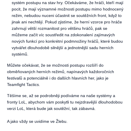
systém postupu na stav hry. Očekáváme, že hráči, kteří mají
pocit, že mají významné možnosti postupu mimo hodnocený
režim, nebudou nuceni účastnit se soutěžních front, když to
jinak ani nechtějí. Pokud zjistíme, že herní vzorce pro hráče
zahrnují větší rozmanitost pro většinu hráčů, pak se
můžeme začít víc soustředit na zdokonalení zajímavých
nových funkcí pro konkrétní podmnožiny hráčů, které budou
vytvářet dlouhodobě silnější a jednotnější sadu herních
systémů.
Můžete očekávat, že se možnosti postupu rozšíří do
obměňovaných herních režimů, napínavých každoročních
festivalů a potenciálně i do dalších hlavních her, jako je
Teamfight Tactics.
Těšíme se, až se podrobněji podíváme na naše systémy a
fronty LoL, abychom vám poskytli tu nejzdravější dlouhodobou
verzi LoL, která bude jak soutěžní, tak zábavná.
A jako vždy se uvidíme ve Žlebu.