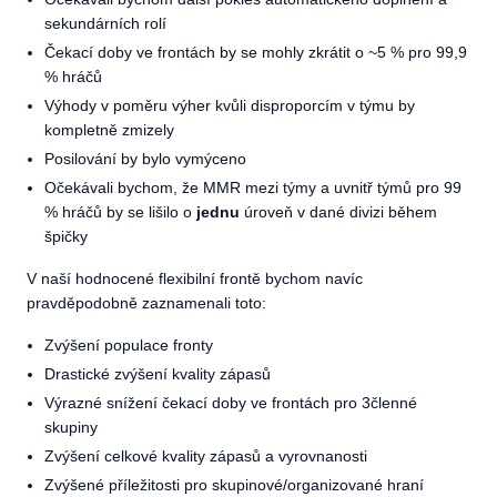
sekundárních rolí
Čekací doby ve frontách by se mohly zkrátit o ~5 % pro 99,9
% hráčů
Výhody v poměru výher kvůli disproporcím v týmu by
kompletně zmizely
Posilování by bylo vymýceno
Očekávali bychom, že MMR mezi týmy a uvnitř týmů pro 99
% hráčů by se lišilo o
jednu
úroveň v dané divizi během
špičky
V naší hodnocené flexibilní frontě bychom navíc
pravděpodobně zaznamenali toto:
Zvýšení populace fronty
Drastické zvýšení kvality zápasů
Výrazné snížení čekací doby ve frontách pro 3členné
skupiny
Zvýšení celkové kvality zápasů a vyrovnanosti
Zvýšené příležitosti pro skupinové/organizované hraní