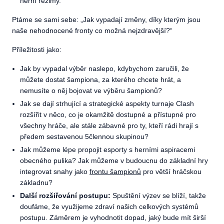
herní režimy.
Ptáme se sami sebe: „Jak vypadají změny, díky kterým jsou
naše nehodnocené fronty co možná nejzdravější?“
Příležitosti jako:
Jak by vypadal výběr naslepo, kdybychom zaručili, že
můžete dostat šampiona, za kterého chcete hrát, a
nemusíte o něj bojovat ve výběru šampionů?
Jak se dají strhující a strategické aspekty turnaje Clash
rozšířit v něco, co je okamžitě dostupné a přístupné pro
všechny hráče, ale stále zábavné pro ty, kteří rádi hrají s
předem sestavenou 5člennou skupinou?
Jak můžeme lépe propojit esporty s herními aspiracemi
obecného pulika? Jak můžeme v budoucnu do základní hry
integrovat snahy jako
frontu šampionů
pro větší hráčskou
základnu?
Další rozšiřování postupu:
Spuštění výzev se blíží, takže
doufáme, že využijeme zdraví našich celkových systémů
postupu. Záměrem je vyhodnotit dopad, jaký bude mít širší