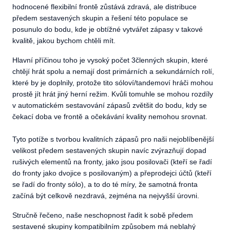
hodnocené flexibilní frontě zůstává zdravá, ale distribuce
předem sestavených skupin a řešení této populace se
posunulo do bodu, kde je obtížné vytvářet zápasy v takové
kvalitě, jakou bychom chtěli mít.
Hlavní příčinou toho je vysoký počet 3členných skupin, které
chtějí hrát spolu a nemají dost primárních a sekundárních rolí,
které by je doplnily, protože tito sóloví/tandemoví hráči mohou
prostě jít hrát jiný herní režim. Kvůli tomuhle se mohou rozdíly
v automatickém sestavování zápasů zvětšit do bodu, kdy se
čekací doba ve frontě a očekávání kvality nemohou srovnat.
Tyto potíže s tvorbou kvalitních zápasů pro naši nejoblíbenější
velikost předem sestavených skupin navíc zvýrazňují dopad
rušivých elementů na fronty, jako jsou posilovači (kteří se řadí
do fronty jako dvojice s posilovaným) a přeprodejci účtů (kteří
se řadí do fronty sólo), a to do té míry, že samotná fronta
začíná být celkově nezdravá, zejména na nejvyšší úrovni.
Stručně řečeno, naše neschopnost řadit k sobě předem
sestavené skupiny kompatibilním způsobem má neblahý