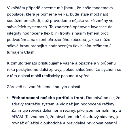
V každém případě chceme mít jistotu, že naše tandemová
populace, která je poměrně velká, bude stále moct najít
soutěžní prostředí, než provedeme nějaké velké změny ve
stávajících systémech. To znamená opětovné investice do
integrity hodnocené flexibilní fronty s naším týmem proti
podvodům a nalezení přirozeného způsobu, jak se může
sólové hraní propojit s hodnoceným flexibilním režimem /
turnajem Clash.
K tomuto tématu přistupujeme vážně a opatrně a v průběhu
roku poskytneme další zprávy, pokud shledáme, že bychom se
v této oblasti mohli realisticky posunout vpřed.
Zároveň se zaměřujeme i na tyto oblasti:
Přehodnocení našeho portfolia front:
Domníváme se, že
zdravý soutěžní systém je víc než jen hodnocené režimy.
Zahrnuje rovněž další herní režimy, jako jsou normální hry a
ARAM. To znamená, že abychom udrželi zdravý stav hry, je
rovněž důležité dlouhodobě a pravidelně revidovat ostatní