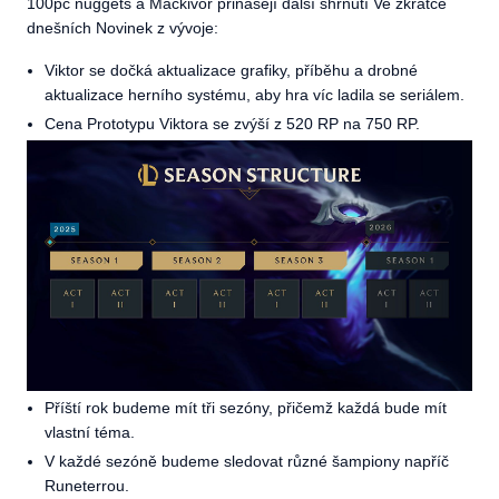
100pc nuggets a Mackivor přinášejí další shrnutí Ve zkratce
dnešních Novinek z vývoje:
Viktor se dočká aktualizace grafiky, příběhu a drobné
aktualizace herního systému, aby hra víc ladila se seriálem.
Cena Prototypu Viktora se zvýší z 520 RP na 750 RP.
Příští rok budeme mít tři sezóny, přičemž každá bude mít
vlastní téma.
V každé sezóně budeme sledovat různé šampiony napříč
Runeterrou.