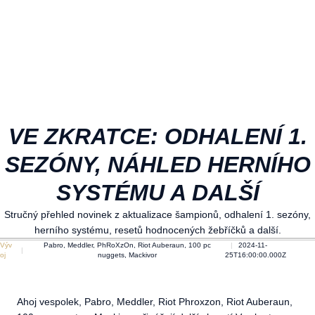
VE ZKRATCE: ODHALENÍ 1.
SEZÓNY, NÁHLED HERNÍHO
SYSTÉMU A DALŠÍ
Stručný přehled novinek z aktualizace šampionů, odhalení 1. sezóny,
herního systému, resetů hodnocených žebříčků a další.
Výv
Pabro, Meddler, PhRoXzOn, Riot Auberaun, 100 pc
2024-11-
oj
nuggets, Mackivor
25T16:00:00.000Z
Ahoj vespolek, Pabro, Meddler, Riot Phroxzon, Riot Auberaun,