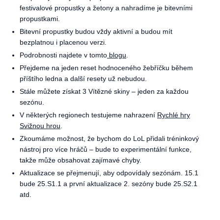
festivalové propustky a žetony a nahradíme je bitevními
propustkami.
Bitevní propustky budou vždy aktivní a budou mít
bezplatnou i placenou verzi.
Podrobnosti najdete v tomto
blogu
.
Přejdeme na jeden reset hodnoceného žebříčku během
příštího ledna a další resety už nebudou.
Stále můžete získat 3 Vítězné skiny – jeden za každou
sezónu.
V některých regionech testujeme nahrazení
Rychlé hry
Svižnou hrou
.
Zkoumáme možnost, že bychom do LoL přidali tréninkový
nástroj pro více hráčů – bude to experimentální funkce,
takže může obsahovat zajímavé chyby.
Aktualizace se přejmenují, aby odpovídaly sezónám. 15.1
bude 25.S1.1 a první aktualizace 2. sezóny bude 25.S2.1
atd.