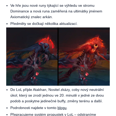
Ve hře jsou nové runy týkající se výhledu ve stromu
Dominance a nová runa zaměřená na ultimátky jménem
Axiomatický znalec arkán.
Předměty se dočkají několika aktualizací.
Do LoL přijde Atakhan, Nositel zkázy, coby nový neutrální
úkol, který se zrodí jednou ve 20. minutě v jedné ze dvou
podob a poskytne jedinečné buffy, změny terénu a další.
Podrobnosti najdete v tomto
blogu
.
Přepracujeme systém propustek v LoL – odstraníme