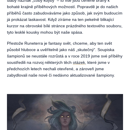
slabý náznak „coby kdyby“ – to vše jsou ceněné brány k
bohaté krajině příběhových možností. Popravdě je do našich
příběhů často zabudováváme jako způsob, jak svým budoucím
já prokázat laskavost. Když zíráme na ten pekelně blikající
kurzor na obrovské bílé stránce prázdného textového souboru,
tyto lesklé kousky mohou být naše spása.
Přestože Runeterra je fantasy svět, chceme, aby ten svět
působil hluboce a uvěřitelně jako náš „skutečný“. Soupiska
šampionů se neustále rozrůstá a v roce 2019 jsme své příběhy
soustředili na rozvoj některých těch
otázek
, které jsme v
předchozích letech nechali otevřené, a zároveň jsme
zabydlovali naše nové či nedávno aktualizované šampiony.