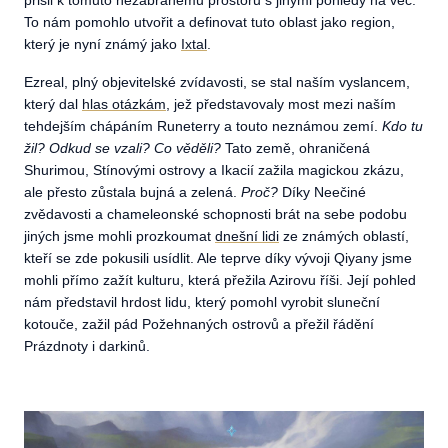
přišli k tomuto nezabranému prostoru s jinými pohledy na věc.
To nám pomohlo utvořit a definovat tuto oblast jako region,
který je nyní známý jako
Ixtal
.
Ezreal, plný objevitelské zvídavosti, se stal naším vyslancem,
který dal
hlas otázkám
, jež představovaly most mezi naším
tehdejším chápáním Runeterry a touto neznámou zemí.
Kdo tu
žil? Odkud se vzali? Co věděli?
Tato země, ohraničená
Shurimou, Stínovými ostrovy a Ikacií zažila magickou zkázu,
ale přesto zůstala bujná a zelená.
Proč?
Díky Neečiné
zvědavosti a chameleonské schopnosti brát na sebe podobu
jiných jsme mohli prozkoumat
dnešní lidi
ze známých oblastí,
kteří se zde pokusili usídlit. Ale teprve díky vývoji Qiyany jsme
mohli přímo zažít kulturu, která přežila Azirovu říši. Její pohled
nám představil hrdost lidu, který pomohl vyrobit sluneční
kotouče, zažil pád Požehnaných ostrovů a přežil řádění
Prázdnoty i darkinů.