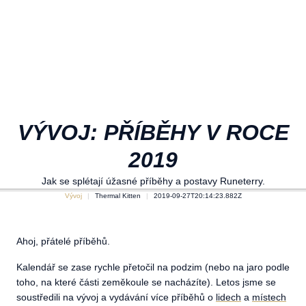
VÝVOJ: PŘÍBĚHY V ROCE
2019
Jak se splétají úžasné příběhy a postavy Runeterry.
Vývoj
Thermal Kitten
2019-09-27T20:14:23.882Z
Ahoj, přátelé příběhů.
Kalendář se zase rychle přetočil na podzim (nebo na jaro podle
toho, na které části zeměkoule se nacházíte). Letos jsme se
soustředili na vývoj a vydávání více příběhů o
lidech
a
místech