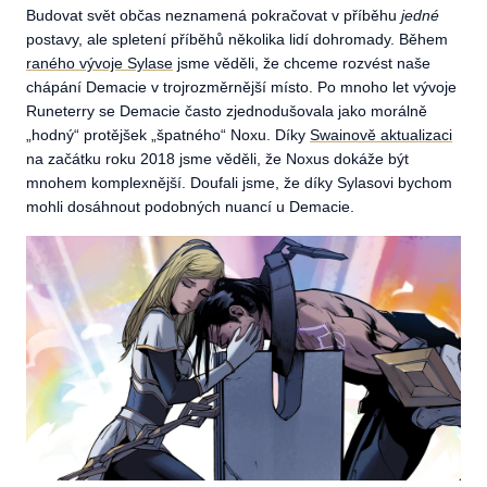
Budovat svět občas neznamená pokračovat v příběhu
jedné
postavy, ale spletení příběhů několika lidí dohromady. Během
raného vývoje Sylase
jsme věděli, že chceme rozvést naše
chápání Demacie v trojrozměrnější místo. Po mnoho let vývoje
Runeterry se Demacie často zjednodušovala jako morálně
„hodný“ protějšek „špatného“ Noxu. Díky
Swainově aktualizaci
na začátku roku 2018 jsme věděli, že Noxus dokáže být
mnohem komplexnější. Doufali jsme, že díky Sylasovi bychom
mohli dosáhnout podobných nuancí u Demacie.