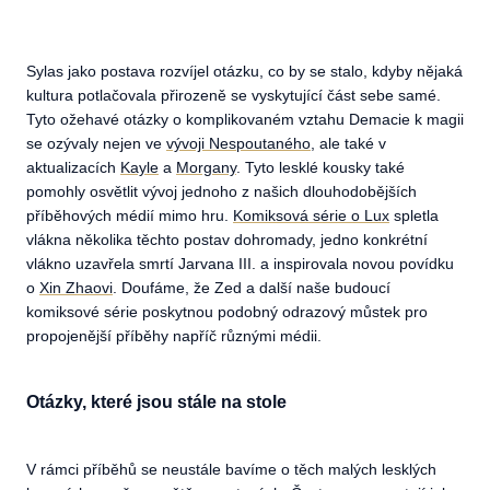
Sylas jako postava rozvíjel otázku, co by se stalo, kdyby nějaká
kultura potlačovala přirozeně se vyskytující část sebe samé.
Tyto ožehavé otázky o komplikovaném vztahu Demacie k magii
se ozývaly nejen ve
vývoji Nespoutaného
, ale také v
aktualizacích
Kayle
a
Morgany
. Tyto lesklé kousky také
pomohly osvětlit vývoj jednoho z našich dlouhodobějších
příběhových médií mimo hru.
Komiksová série o Lux
spletla
vlákna několika těchto postav dohromady, jedno konkrétní
vlákno uzavřela smrtí Jarvana III. a inspirovala novou povídku
o
Xin Zhaovi
. Doufáme, že Zed a další naše budoucí
komiksové série poskytnou podobný odrazový můstek pro
propojenější příběhy napříč různými médii.
Otázky, které jsou stále na stole
V rámci příběhů se neustále bavíme o těch malých lesklých