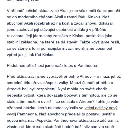
V případě loňské aktualizace Akali jsme však měli šanci ponořit
se do moderního chápání Akali v rámci řádu Kinkou. Než
abychom Akali rozebrali až na kost a začali znovu, dokázali
jsme zachovat její stávající osobnost a dále ji v příběhu
rozvinout. Její jádro coby zabijáka z Kinkou posloužilo jako
stabilní základna, na které se dá stavět. Takže když jsme řešili,
co se
stane s Ionií
po noxijské invazi, mohli jsme posunout
vpřed jak ji, tak řád Kinkou.
Podobnou příležitost jsme našli letos u Pantheona.
Před aktualizací jsme vyprávěli příběh o Atreovi – o muži, jehož
smrtelné tělo převzal Aspekt války. Mnozí čtenáři příběhu o
Atreově boji byli rozpolcení. Nyní mohla po světě chodit
nebeská bytost, která dokázala bojovat s temnotou, ale co se
stalo s tím mužem uvnitř – co se stalo s Atreem? Tohle je velmi
ožehavá otázka, která nakonec vyústila ve
velmi odlišný nový
vývoj Pantheona
. Než abychom předělali tu postavu uvnitř s
novou inkarnací Aspektu, Pantheonova aktualizace zdůraznila
vlastnosti, které jsou skutečně hodné boží síly samy o sobě.