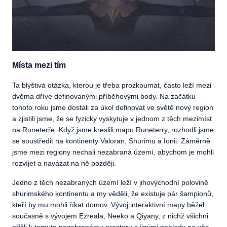
Místa mezi tím
Ta blyštivá otázka, kterou je třeba prozkoumat, často leží mezi
dvěma dříve definovanými příběhovými body. Na začátku
tohoto roku jsme dostali za úkol definovat ve světě nový region
a zjistili jsme, že se fyzicky vyskytuje v jednom z těch mezimíst
na Runeterře. Když jsme kreslili mapu Runeterry, rozhodli jsme
se soustředit na kontinenty Valoran, Shurimu a Ionii. Záměrně
jsme mezi regiony nechali nezabraná území, abychom je mohli
rozvíjet a navázat na ně později.
Jedno z těch nezabraných území leží v jihovýchodní polovině
shurimského kontinentu a my věděli, že existuje pár šampionů,
kteří by mu mohli říkat domov. Vývoj interaktivní mapy běžel
současně s vývojem Ezreala, Neeko a Qiyany, z nichž všichni