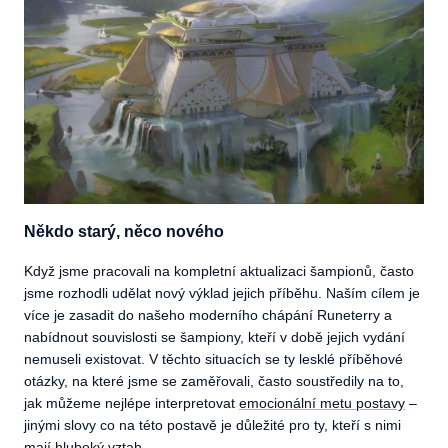
Někdo starý, něco nového
Když jsme pracovali na kompletní aktualizaci šampionů, často
jsme rozhodli udělat nový výklad jejich příběhu. Naším cílem je
více je zasadit do našeho moderního chápání Runeterry a
nabídnout souvislosti se šampiony, kteří v době jejich vydání
nemuseli existovat. V těchto situacích se ty lesklé příběhové
otázky, na které jsme se zaměřovali, často soustředily na to,
jak můžeme nejlépe interpretovat
emocionální metu postavy
–
jinými slovy co na této postavě je důležité pro ty, kteří s nimi
mají hluboký vztah.