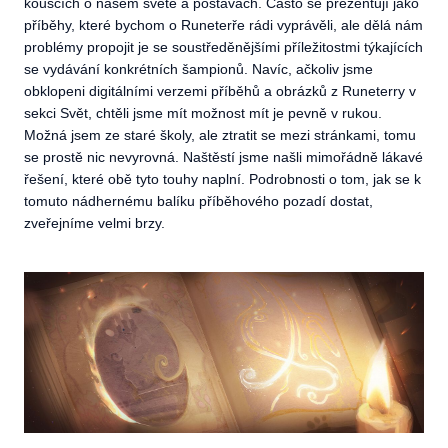
kouscích o našem světě a postavách. Často se prezentují jako
příběhy, které bychom o Runeterře rádi vyprávěli, ale dělá nám
problémy propojit je se soustředěnějšími příležitostmi týkajících
se vydávání konkrétních šampionů. Navíc, ačkoliv jsme
obklopeni digitálními verzemi příběhů a obrázků z Runeterry v
sekci Svět, chtěli jsme mít možnost mít je pevně v rukou.
Možná jsem ze staré školy, ale ztratit se mezi stránkami, tomu
se prostě nic nevyrovná. Naštěstí jsme našli mimořádně lákavé
řešení, které obě tyto touhy naplní. Podrobnosti o tom, jak se k
tomuto nádhernému balíku příběhového pozadí dostat,
zveřejníme velmi brzy.