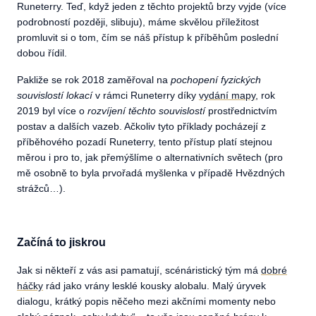
Runeterry. Teď, když jeden z těchto projektů brzy vyjde (více
podrobností později, slibuju), máme skvělou příležitost
promluvit si o tom, čím se náš přístup k příběhům poslední
dobou řídil.
Pakliže se rok 2018 zaměřoval na
pochopení fyzických
souvislostí lokací
v rámci Runeterry díky
vydání mapy
, rok
2019 byl více o
rozvíjení těchto souvislostí
prostřednictvím
postav a dalších vazeb. Ačkoliv tyto příklady pocházejí z
příběhového pozadí Runeterry, tento přístup platí stejnou
měrou i pro to, jak přemýšlíme o alternativních světech (pro
mě osobně to byla prvořadá myšlenka v případě Hvězdných
strážců…).
Začíná to jiskrou
Jak si někteří z vás asi pamatují, scénáristický tým má
dobré
háčky
rád jako vrány lesklé kousky alobalu. Malý úryvek
dialogu, krátký popis něčeho mezi akčními momenty nebo