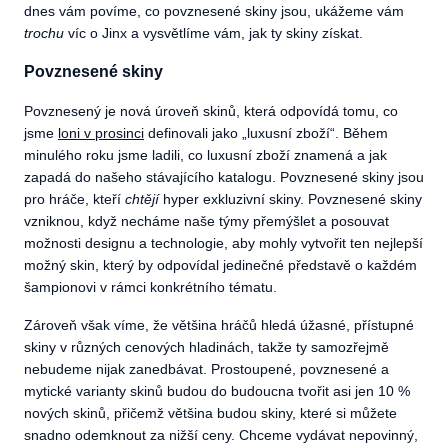
dnes vám povíme, co povznesené skiny jsou, ukážeme vám
trochu
víc o Jinx a vysvětlíme vám, jak ty skiny získat.
Povznesené skiny
Povznesený je nová úroveň skinů, která odpovídá tomu, co
jsme
loni v prosinci
definovali jako „luxusní zboží“. Během
minulého roku jsme ladili, co luxusní zboží znamená a jak
zapadá do našeho stávajícího katalogu. Povznesené skiny jsou
pro hráče, kteří
chtějí
hyper exkluzivní skiny. Povznesené skiny
vzniknou, když necháme naše týmy přemýšlet a posouvat
možnosti designu a technologie, aby mohly vytvořit ten nejlepší
možný skin, který by odpovídal jedinečné představě o každém
šampionovi v rámci konkrétního tématu.
Zároveň však víme, že většina hráčů hledá úžasné, přístupné
skiny v různých cenových hladinách, takže ty samozřejmě
nebudeme nijak zanedbávat. Prostoupené, povznesené a
mytické varianty skinů budou do budoucna tvořit asi jen 10 %
nových skinů, přičemž většina budou skiny, které si můžete
snadno odemknout za nižší ceny. Chceme vydávat nepovinný,