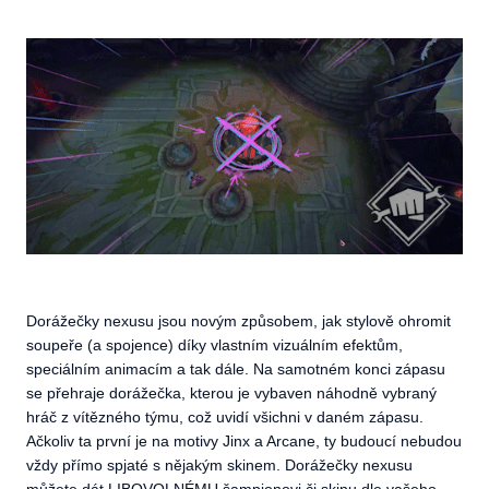
Dorážečky nexusu jsou novým způsobem, jak stylově ohromit
soupeře (a spojence) díky vlastním vizuálním efektům,
speciálním animacím a tak dále. Na samotném konci zápasu
se přehraje dorážečka, kterou je vybaven náhodně vybraný
hráč z vítězného týmu, což uvidí všichni v daném zápasu.
Ačkoliv ta první je na motivy Jinx a Arcane, ty budoucí nebudou
vždy přímo spjaté s nějakým skinem. Dorážečky nexusu