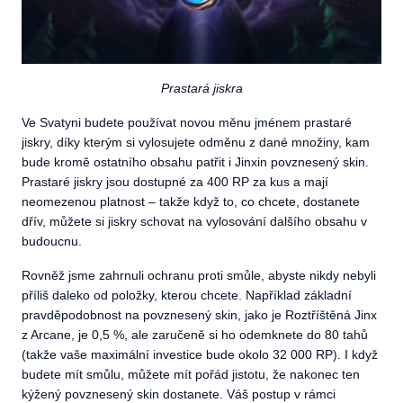
Prastará jiskra
Ve Svatyni budete používat novou měnu jménem prastaré
jiskry, díky kterým si vylosujete odměnu z dané množiny, kam
bude kromě ostatního obsahu patřit i Jinxin povznesený skin.
Prastaré jiskry jsou dostupné za 400 RP za kus a mají
neomezenou platnost – takže když to, co chcete, dostanete
dřív, můžete si jiskry schovat na vylosování dalšího obsahu v
budoucnu.
Rovněž jsme zahrnuli ochranu proti smůle, abyste nikdy nebyli
příliš daleko od položky, kterou chcete. Například základní
pravděpodobnost na povznesený skin, jako je Roztříštěná Jinx
z Arcane, je 0,5 %, ale zaručeně si ho odemknete do 80 tahů
(takže vaše maximální investice bude okolo 32 000 RP). I když
budete mít smůlu, můžete mít pořád jistotu, že nakonec ten
kýžený povznesený skin dostanete. Váš postup v rámci