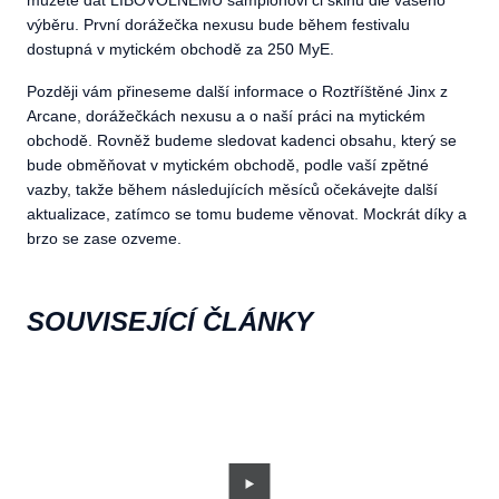
můžete dát LIBOVOLNÉMU šampionovi či skinu dle vašeho
výběru. První dorážečka nexusu bude během festivalu
dostupná v mytickém obchodě za 250 MyE.
Později vám přineseme další informace o Roztříštěné Jinx z
Arcane, dorážečkách nexusu a o naší práci na mytickém
obchodě. Rovněž budeme sledovat kadenci obsahu, který se
bude obměňovat v mytickém obchodě, podle vaší zpětné
vazby, takže během následujících měsíců očekávejte další
aktualizace, zatímco se tomu budeme věnovat. Mockrát díky a
brzo se zase ozveme.
SOUVISEJÍCÍ ČLÁNKY