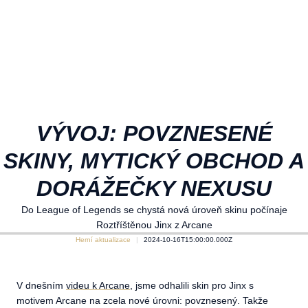
VÝVOJ: POVZNESENÉ
SKINY, MYTICKÝ OBCHOD A
DORÁŽEČKY NEXUSU
Do League of Legends se chystá nová úroveň skinu počínaje
Roztříštěnou Jinx z Arcane
Herní aktualizace
2024-10-16T15:00:00.000Z
V dnešním
videu k Arcane
, jsme odhalili skin pro Jinx s
motivem Arcane na zcela nové úrovni: povznesený. Takže