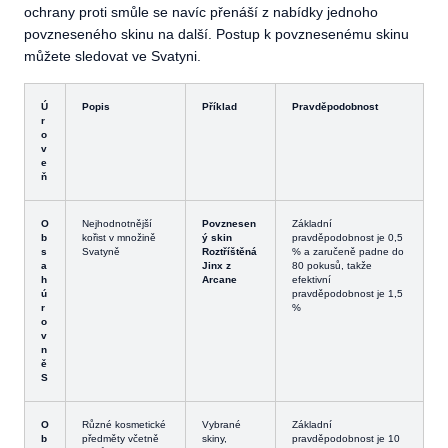
ochrany proti smůle se navíc přenáší z nabídky jednoho
povzneseného skinu na další. Postup k povznesenému skinu
můžete sledovat ve Svatyni.
Ú
Popis
Příklad
Pravděpodobnost
r
o
v
e
ň
O
Nejhodnotnější
Povznesen
Základní
b
kořist v množině
ý skin
pravděpodobnost je 0,5
s
Svatyně
Roztříštěná
% a zaručeně padne do
a
Jinx z
80 pokusů, takže
h
Arcane
efektivní
ú
pravděpodobnost je 1,5
r
%
o
v
n
ě
S
O
Různé kosmetické
Vybrané
Základní
b
předměty včetně
skiny,
pravděpodobnost je 10