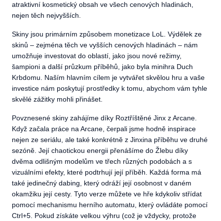
atraktivní kosmetický obsah ve všech cenových hladinách,
nejen těch nejvyšších.
Skiny jsou primárním způsobem monetizace LoL. Výdělek ze
skinů – zejména těch ve vyšších cenových hladinách – nám
umožňuje investovat do oblastí, jako jsou nové režimy,
šampioni a další průzkum příběhů, jako byla minihra Duch
Krbdomu. Naším hlavním cílem je vytvářet skvělou hru a vaše
investice nám poskytují prostředky k tomu, abychom vám tyhle
skvělé zážitky mohli přinášet.
Povznesené skiny zahájíme díky Roztříštěné Jinx z Arcane.
Když začala práce na Arcane, čerpali jsme hodně inspirace
nejen ze seriálu, ale také konkrétně z Jinxina příběhu ve druhé
sezóně. Její chaotickou energii přenášíme do Žlebu díky
dvěma odlišným modelům ve třech různých podobách a s
vizuálními efekty, které podtrhují její příběh. Každá forma má
také jedinečný dabing, který odráží její osobnost v daném
okamžiku její cesty. Tyto verze můžete ve hře kdykoliv střídat
pomocí mechanismu herního automatu, který ovládáte pomocí
Ctrl+5. Pokud získáte velkou výhru (což je vždycky, protože