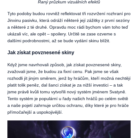
Raný průzkum vizuálních efektů
Tyto podoby budou rovněž reflektovat tři rozvržení rozhraní pro
Jinxinu pasivku, která odráží některé její zážitky z první sezóny
a některé z té druhé. Opravdu moc rádi bychom vám toho teď
ukázali víc, ale opět – spoilery. Určitě se zase ozveme s
dalšími podrobnostmi, až se bude vydání skinu blížit.
Jak získat povznesené skiny
Když jsme navrhovali způsob, jak získat povznesené skiny,
zvažovali jsme, že budou za fixní cenu. Pak jsme se však
rozhodli jít jiným směrem, jenž by hráčům, kteří možná nechtějí
platit tolik peněz, dal šanci získat je za nižší investici – a tak
jsme právě kvůli tomu vytvořili nový systém jménem Svatyně.
Tento systém je populární u řady našich hráčů po celém světě
a naše pojetí zahrnuje určitou ochranu, díky které je pro hráče
přímočařejší a uspokojivější.