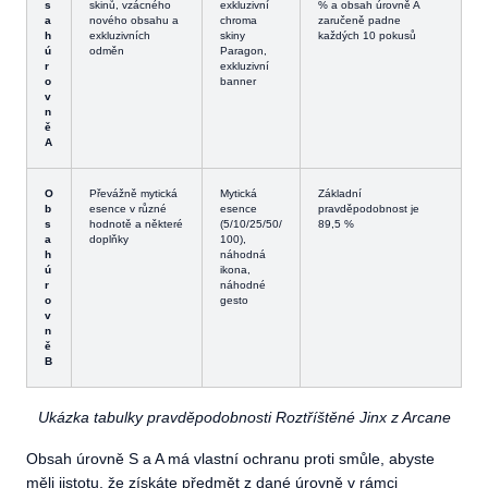
s
skinů, vzácného
exkluzivní
% a obsah úrovně A
a
nového obsahu a
chroma
zaručeně padne
h
exkluzivních
skiny
každých 10 pokusů
ú
odměn
Paragon,
r
exkluzivní
o
banner
v
n
ě
A
O
Převážně mytická
Mytická
Základní
b
esence v různé
esence
pravděpodobnost je
s
hodnotě a některé
(5/10/25/50/
89,5 %
a
doplňky
100),
h
náhodná
ú
ikona,
r
náhodné
o
gesto
v
n
ě
B
Ukázka tabulky pravděpodobnosti Roztříštěné Jinx z Arcane
Obsah úrovně S a A má vlastní ochranu proti smůle, abyste
měli jistotu, že získáte předmět z dané úrovně v rámci