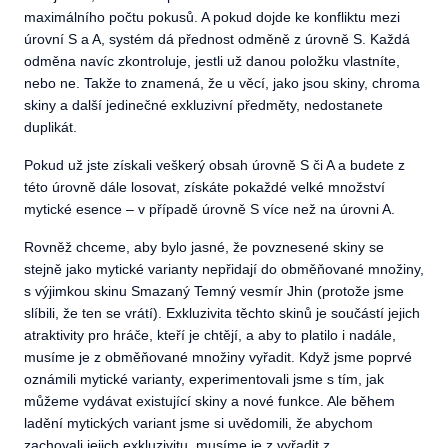
maximálního počtu pokusů. A pokud dojde ke konfliktu mezi
úrovní S a A, systém dá přednost odměně z úrovně S. Každá
odměna navíc zkontroluje, jestli už danou položku vlastníte,
nebo ne. Takže to znamená, že u věcí, jako jsou skiny, chroma
skiny a další jedinečné exkluzivní předměty, nedostanete
duplikát.
Pokud už jste získali veškerý obsah úrovně S či A a budete z
této úrovně dále losovat, získáte pokaždé velké množství
mytické esence – v případě úrovně S více než na úrovni A.
Rovněž chceme, aby bylo jasné, že povznesené skiny se
stejně jako mytické varianty nepřidají do obměňované množiny,
s výjimkou skinu Smazaný Temný vesmír Jhin (protože jsme
slíbili, že ten se vrátí). Exkluzivita těchto skinů je součástí jejich
atraktivity pro hráče, kteří je chtějí, a aby to platilo i nadále,
musíme je z obměňované množiny vyřadit. Když jsme poprvé
oznámili mytické varianty, experimentovali jsme s tím, jak
můžeme vydávat existující skiny a nové funkce. Ale během
ladění mytických variant jsme si uvědomili, že abychom
zachovali jejich exkluzivitu, musíme je z vyřadit z