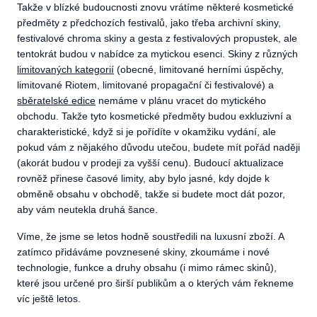
Takže v blízké budoucnosti znovu vrátíme některé kosmetické
předměty z předchozích festivalů, jako třeba archivní skiny,
festivalové chroma skiny a gesta z festivalových propustek, ale
tentokrát budou v nabídce za mytickou esenci. Skiny z různých
limitovaných kategorií
(obecné, limitované herními úspěchy,
limitované Riotem, limitované propagační či festivalové) a
sběratelské edice
nemáme v plánu vracet do mytického
obchodu. Takže tyto kosmetické předměty budou exkluzivní a
charakteristické, když si je pořídíte v okamžiku vydání, ale
pokud vám z nějakého důvodu utečou, budete mít pořád naději
(akorát budou v prodeji za vyšší cenu). Budoucí aktualizace
rovněž přinese časové limity, aby bylo jasné, kdy dojde k
obměně obsahu v obchodě, takže si budete moct dát pozor,
aby vám neutekla druhá šance.
Víme, že jsme se letos hodně soustředili na luxusní zboží. A
zatímco přidáváme povznesené skiny, zkoumáme i nové
technologie, funkce a druhy obsahu (i mimo rámec skinů),
které jsou určené pro širší publikům a o kterých vám řekneme
víc ještě letos.