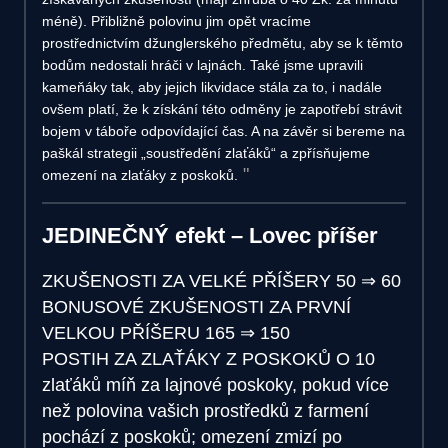
méně). Přibližně polovinu jim opět vracíme
prostřednictvím džunglerského předmětu, aby se k těmto
bodům nedostali hráči v lajnách. Také jsme upravili
kameňáky tak, aby jejich likvidace stála za to, i nadále
ovšem platí, že k získání této odměny je zapotřebí strávit
bojem v táboře odpovídající čas. A na závěr si bereme na
paškál strategii „soustředění zlaťáků“ a zpřísňujeme
omezení na zlaťáky z poskoků.
JEDINEČNÝ efekt – Lovec příšer
ZKUŠENOSTI ZA VELKÉ PŘÍŠERY
50
⇒
60
BONUSOVÉ ZKUŠENOSTI ZA PRVNÍ
VELKOU PŘÍŠERU
165
⇒
150
POSTIH ZA ZLAŤÁKY Z POSKOKŮ
O 10
zlaťáků míň za lajnové poskoky, pokud více
než polovina vašich prostředků z farmení
pochází z poskoků; omezení zmizí po