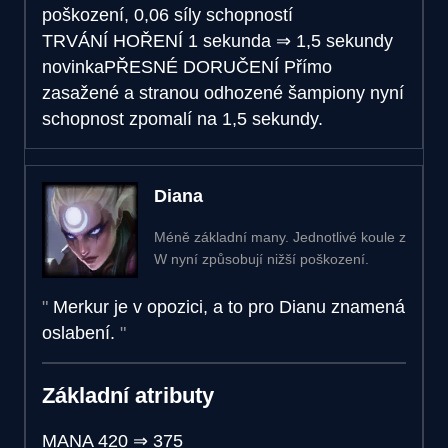
poškození, 0,06 síly schopností
TRVÁNÍ HOŘENÍ
1 sekunda
⇒
1,5 sekundy
novinka
PŘESNÉ DORUČENÍ
Přímo
zasažené a stranou odhozené šampiony nyní
schopnost zpomalí na 1,5 sekundy.
Diana
Méně základní many. Jednotlivé koule z
W nyní způsobují nižší poškození.
Merkur je v opozici, a to pro Dianu znamená
oslabení.
Základní atributy
MANA
420
⇒
375