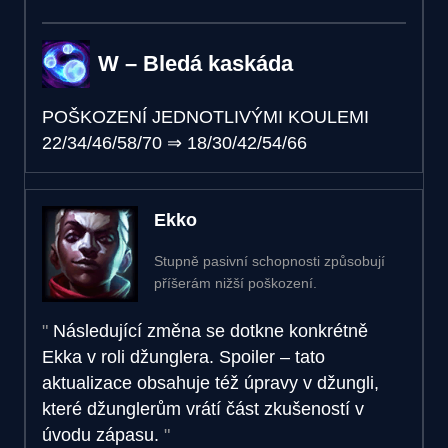
W – Bledá kaskáda
POŠKOZENÍ JEDNOTLIVÝMI KOULEMI
22/34/46/58/70
⇒
18/30/42/54/66
Ekko
Stupně pasivní schopnosti způsobují
příšerám nižší poškození.
Následující změna se dotkne konkrétně
Ekka v roli džunglera. Spoiler – tato
aktualizace obsahuje též úpravy v džungli,
které džunglerům vrátí část zkušeností v
úvodu zápasu.