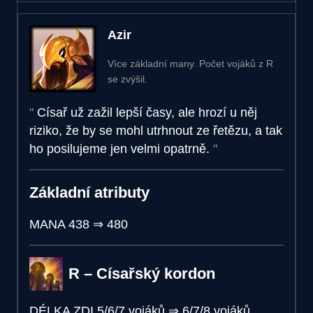
Azir
Více základní many. Počet vojáků z R
se zvýšil.
Císař už zažil lepší časy, ale hrozí u něj
riziko, že by se mohl utrhnout ze řetězu, a tak
ho posilujeme jen velmi opatrně.
Základní atributy
MANA
438
⇒
480
R – Císařský kordon
DÉLKA ZDI
5/6/7 vojáků
⇒
6/7/8 vojáků