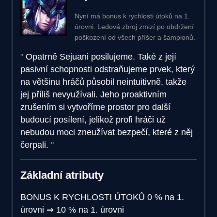
Nyní má bonus k rychlosti útoků na 1.
úrovni. Ledová zbroj zmizí po obdržení
poškození od všech příšer a šampionů.
Opatrně Sejuani posilujeme. Také z její
pasivní schopnosti odstraňujeme prvek, který
na většinu hráčů působil neintuitivně, takže
jej příliš nevyužívali. Jeho proaktivním
zrušením si vytvoříme prostor pro další
budoucí posílení, jelikož profi hráči už
nebudou moci zneužívat bezpečí, které z něj
čerpali.
Základní atributy
BONUS K RYCHLOSTI ÚTOKŮ
0 % na 1.
úrovni
⇒
10 % na 1. úrovni