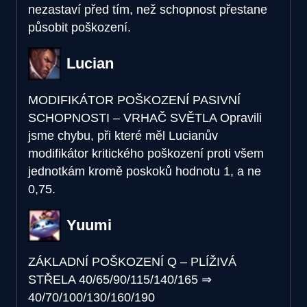
nezastaví před tím, než schopnost přestane
působit poškození.
Lucian
MODIFIKÁTOR POŠKOZENÍ PASIVNÍ
SCHOPNOSTI – VRHAČ SVĚTLA
Opravili
jsme chybu, při které měl Lucianův
modifikátor kritického poškození proti všem
jednotkám kromě poskoků hodnotu 1, a ne
0,75.
Yuumi
ZÁKLADNÍ POŠKOZENÍ Q – PLÍŽIVÁ
STŘELA
40/65/90/115/140/165
⇒
40/70/100/130/160/190