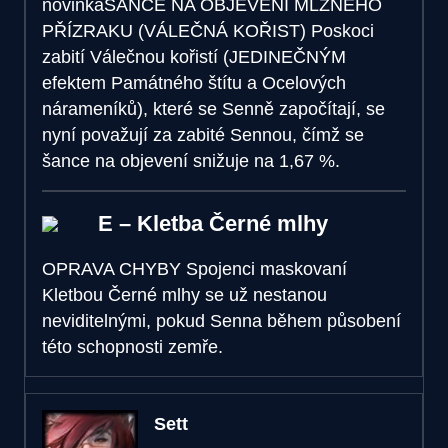
novinka
ŠANCE NA OBJEVENÍ MLŽNÉHO
PŘÍZRAKU (VÁLEČNÁ KOŘIST)
Poskoci
zabití Válečnou kořistí (JEDINEČNÝM
efektem Památného štítu a Ocelových
nárameníků), které se Senně započítají, se
nyní považují za zabité Sennou, čímž se
šance na objevení snižuje na 1,67 %.
E – Kletba Černé mlhy
OPRAVA CHYBY
Spojenci maskovaní
Kletbou Černé mlhy se už nestanou
neviditelnými, pokud Senna během působení
této schopnosti zemře.
Sett