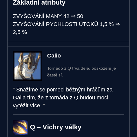
Základní atributy
ZVYŠOVÁNÍ MANY
42
⇒
50
ZVYŠOVÁNÍ RYCHLOSTI ÚTOKŮ
1,5 %
⇒
2,5 %
Galio
Tornádo z Q trvá déle, poškození je
častější.
Snažíme se pomoci běžným hráčům za
Galia tím, že z tornáda z Q budou moci
vytěžit více.
Q – Vichry války