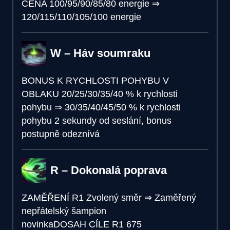
CENA
100/95/90/85/80 energie
⇒
120/115/110/105/100 energie
W – Háv soumraku
BONUS K RYCHLOSTI POHYBU V
OBLAKU
20/25/30/35/40 % k rychlosti
pohybu
⇒
30/35/40/45/50 % k rychlosti
pohybu 2 sekundy od seslání, bonus
postupně odeznívá
R – Dokonalá poprava
ZAMĚŘENÍ R1
Zvolený směr
⇒
Zaměřený
nepřátelský šampion
novinka
DOSAH CÍLE R1
675