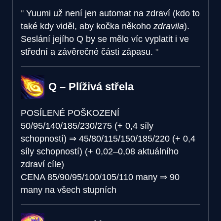
Yuumi už není jen automat na zdraví (kdo to
také kdy viděl, aby kočka někoho
zdravila
).
Seslání jejího Q by se mělo víc vyplatit i ve
střední a závěrečné části zápasu.
Q – Plíživá střela
POSÍLENÉ POŠKOZENÍ
50/95/140/185/230/275 (+ 0,4 síly
schopností)
⇒
45/80/115/150/185/220 (+ 0,4
síly schopností) (+ 0,02–0,08 aktuálního
zdraví cíle)
CENA
85/90/95/100/105/110 many
⇒
90
many na všech stupních