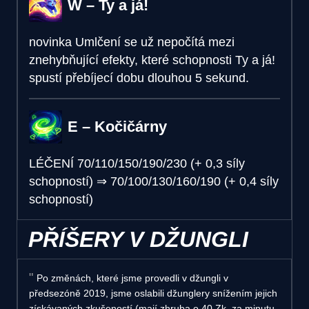
W – Ty a já!
novinka
Umlčení se už nepočítá mezi
znehybňující efekty, které schopnosti Ty a já!
spustí přebíjecí dobu dlouhou 5 sekund.
E – Kočičárny
LÉČENÍ
70/110/150/190/230 (+ 0,3 síly
schopností)
⇒
70/100/130/160/190 (+ 0,4 síly
schopností)
PŘÍŠERY V DŽUNGLI
Po změnách, které jsme provedli v džungli v
předsezóně 2019, jsme oslabili džunglery snížením jejich
získávaných zkušeností (mají zhruba o 40 Zk. za minutu