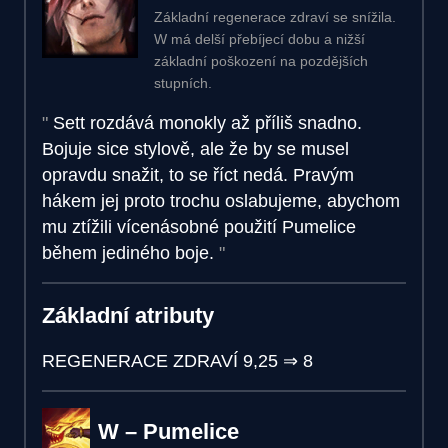
Základní regenerace zdraví se snížila.
W má delší přebíjecí dobu a nižší
základní poškození na pozdějších
stupních.
Sett rozdává monokly až příliš snadno.
Bojuje sice stylově, ale že by se musel
opravdu snažit, to se říct nedá. Pravým
hákem jej proto trochu oslabujeme, abychom
mu ztížili vícenásobné použití Pumelice
během jediného boje.
Základní atributy
REGENERACE ZDRAVÍ
9,25
⇒
8
W – Pumelice