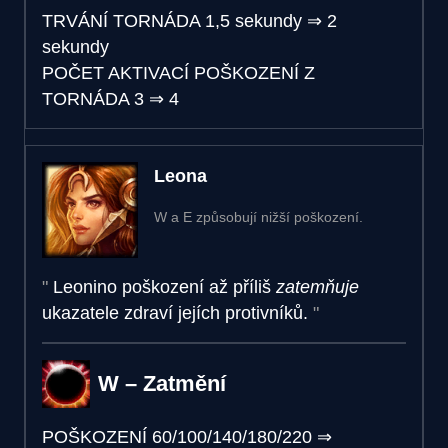
TRVÁNÍ TORNÁDA
1,5 sekundy
⇒
2
sekundy
POČET AKTIVACÍ POŠKOZENÍ Z
TORNÁDA
3
⇒
4
Leona
W a E způsobují nižší poškození.
Leonino poškození až příliš
zatemňuje
ukazatele zdraví jejích protivníků.
W – Zatmění
POŠKOZENÍ
60/100/140/180/220
⇒