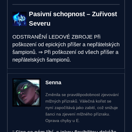
Pasivní schopnost – Zuřivost
Severu
ODSTRANĚNÍ LEDOVÉ ZBROJE
Při
poškození od epických příšer a nepřátelských
šampionů.
⇒
Při poškození od všech příšer a
nepřátelských šampionů.
Senna
Změnila se pravděpodobnost zjevování
mlžných přízraků. Válečná kořist se
nyní započítává jako zabití, což snižuje
šanci na zjevení mlžného přízraku.
Oprava chyby u E.