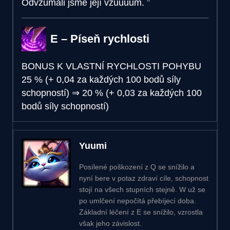
Odvžumali jsme její vžuuuum.
E – Píseň rychlosti
BONUS K VLASTNÍ RYCHLOSTI POHYBU
25 % (+ 0,04 za každých 100 bodů síly
schopností)
⇒
20 % (+ 0,03 za každých 100
bodů síly schopností)
Yuumi
Posílené poškození z Q se snížilo a
nyní bere v potaz zdraví cíle, schopnost
stojí na všech stupních stejně. W už se
po umlčení nepočítá přebíjecí doba.
Základní léčení z E se snížilo, vzrostla
však jeho závislost.