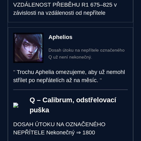
VZDÁLENOST PŘEBĚHU R1
675–825 v
závislosti na vzdálenosti od nepřítele
Aphelios
Dosah útoku na nepřítele označeného
Q už není nekonečný.
Trochu Aphelia omezujeme, aby už nemohl
střílet po nepřátelích až na měsíc.
Q – Calibrum, odstřelovací
puška
DOSAH ÚTOKU NA OZNAČENÉHO
NEPŘÍTELE
Nekonečný
⇒
1800