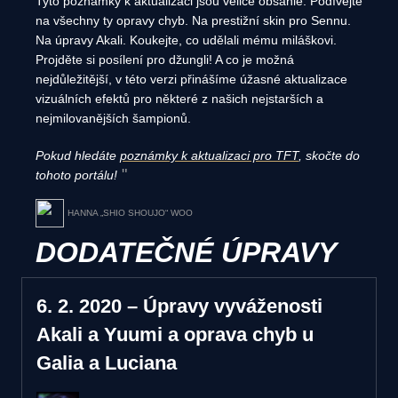
Tyto poznámky k aktualizaci jsou velice obsáhlé. Podívejte
na všechny ty opravy chyb. Na prestižní skin pro Sennu.
Na úpravy Akali. Koukejte, co udělali mému miláškovi.
Projděte si posílení pro džungli! A co je možná
nejdůležitější, v této verzi přinášíme úžasné aktualizace
vizuálních efektů pro některé z našich nejstarších a
nejmilovanějších šampionů.
Pokud hledáte
poznámky k aktualizaci pro TFT
, skočte do
tohoto portálu!
HANNA „SHIO SHOUJO“ WOO
DODATEČNÉ ÚPRAVY
6. 2. 2020 – Úpravy vyváženosti
Akali a Yuumi a oprava chyb u
Galia a Luciana