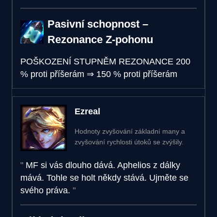
Pasivní schopnost –
Rezonance Z-pohonu
POŠKOZENÍ STUPNĚM REZONANCE
200
% proti příšerám
⇒
150 % proti příšerám
Ezreal
Hodnoty zvyšování základní many a
zvyšování rychlosti útoků se zvýšily.
MF si vás dlouho dává. Aphelios z dálky
mává. Tohle se holt někdy stává. Ujměte se
svého práva.