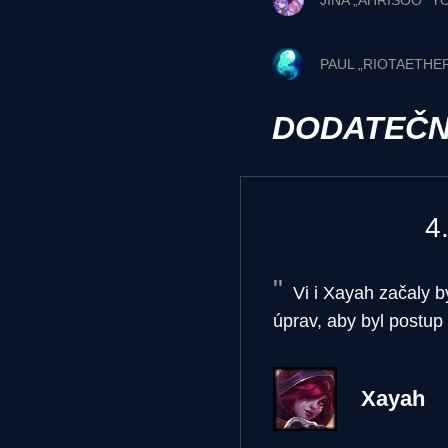
JINA „AHRISOO“ Y
PAUL „RIOTAETHE
DODATEČN
4
Vi i Xayah začaly b
úprav, aby byl postup
Xayah