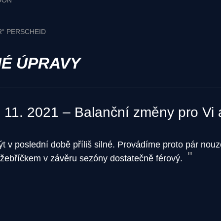
OON
R“ PERSCHEID
É ÚPRAVY
. 11. 2021 – Balanční změny pro Vi
ýt v poslední době příliš silné. Provádíme proto pár nou
 žebříčkem v závěru sezóny dostatečně férový.