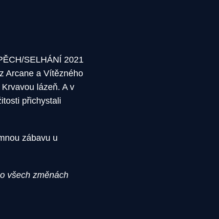
 ÚSPĚCH/SELHÁNÍ 2021
 z Arcane a Vítězného
 Krvavou lázeň. A v
osti přichystali
jemnou zábavu u
i o všech změnách