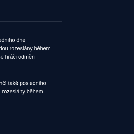
edního dne
dou rozeslány během
 se hráči odměn
nčí také posledního
u rozeslány během