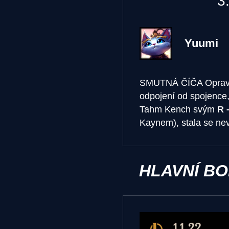
3
Yuumi
SMUTNÁ ČÍČA
Oprav
odpojení od spojence,
Tahm Kench svým
R 
Kaynem), stala se nev
HLAVNÍ B