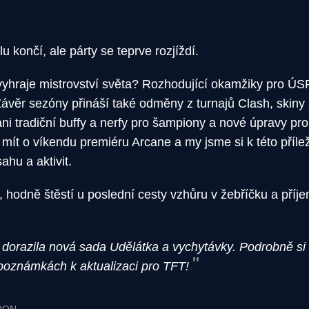
končí, ale párty se teprve rozjíždí.
vyhraje mistrovství světa? Rozhodující okamžiky pro
Závěr sezóny přináší také odměny z turnajů Clash, skiny
ni tradiční buffy a nerfy pro šampiony a nové úpravy pro
ít o víkendu premiéru Arcane a my jsme si k této příležit
hu a aktivit.
, hodně štěstí u poslední cesty vzhůru v žebříčku a pří
, dorazila nová sada Udělátka a vychytávky. Podrobně s
poznámkách k aktualizaci pro TFT!