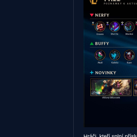
Hráči, kteří splní pří