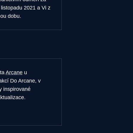
listopadu 2021 a Vi z
nou dobu.
ěta
Arcane
u
 akcí Do Arcane, v
y inspirované
aktualizace.