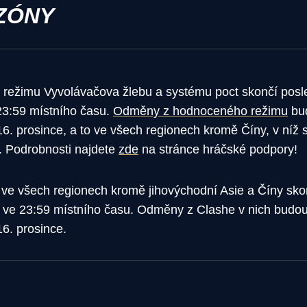
ZÓNY
ežimu Vyvolávačova žlebu a systému poct skončí posl
23:59 místního času.
Odměny z hodnoceného režimu
bu
16. prosince, a to ve všech regionech kromě Číny, v níž
4. Podrobnosti najdete
zde
na stránce hráčské podpory!
 ve všech regionech kromě jihovýchodní Asie a Číny sko
2 ve 23:59 místního času. Odměny z Clashe v nich budo
16. prosince.