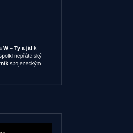
la
W – Ty a já!
k
spolkl nepřátelský
ník
spojeneckým