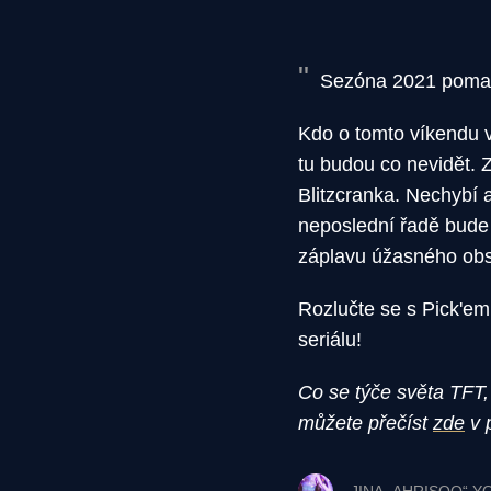
Sezóna 2021 pomalu 
Kdo o tomto víkendu 
tu budou co nevidět. 
Blitzcranka. Nechybí a
neposlední řadě bude m
záplavu úžasného obsa
Rozlučte se s Pick'em
seriálu!
Co se týče světa TFT
můžete přečíst
zde
v 