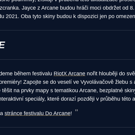
zcranka. Jayce z Arcane budou hráči moci obdržet od 8. 
du 2021. Oba tyto skiny budou k dispozici jen po omeze
E
udeme během festivalu
RiotX Arcane
nořit hlouběji do sv
o premiéry! Zapojte se do veselí ve Vyvolávačově žlebu s
 těšit na prvky mapy s tematikou Arcane, bezplatné skin
teraktivní speciály, které dorazí později v průběhu této 
na
stránce festivalu Do Arcane
!