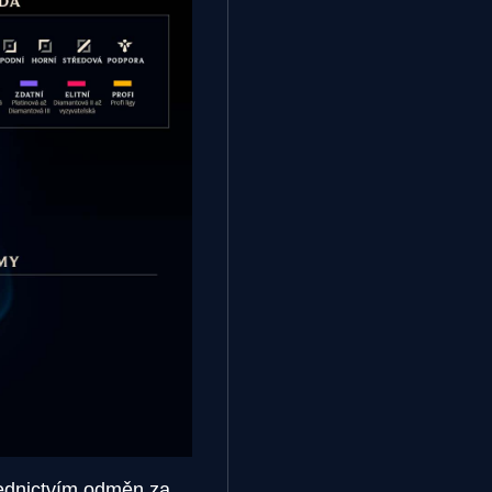
třednictvím odměn za