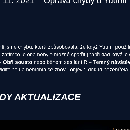
. 11. 2021 – Oprava chyby u Yuumi
ili jsme chybu, která způsobovala, že když Yuumi použi
 zatímco je oba nebylo možné spatřit (například když je 
– Obří sousto
nebo během sesílání
R – Temný návštěv
iditelnou a nemohla se znovu objevit, dokud nezemřela.
ODY AKTUALIZACE