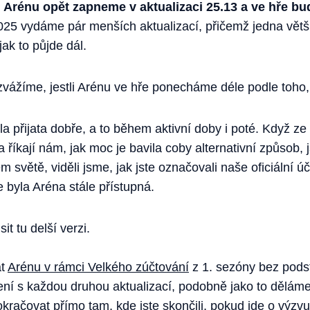
!
Arénu opět zapneme v aktualizaci 25.13 a ve hře bu
25 vydáme pár menších aktualizací, přičemž jedna větší
ak to půjde dál.
 zvážíme, jestli Arénu ve hře ponecháme déle podle toho, j
a přijata dobře, a to během aktivní doby i poté. Když ze 
í a říkají nám, jak moc je bavila coby alternativní způsob, 
 světě, viděli jsme, jak jste označovali naše oficiální úč
 byla Aréna stále přístupná.
it tu delší verzi.
át
Arénu v rámci Velkého zúčtování
z 1. sezóny bez pod
ní s každou druhou aktualizací, podobně jako to děláme
račovat přímo tam, kde jste skončili, pokud jde o výzv