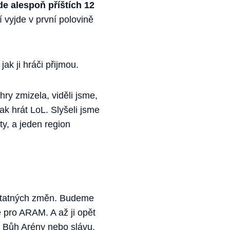
de alespoň příštích 12
 vyjde v první polovině
ak ji hráči přijmou.
hry zmizela, viděli jsme,
jak hrát LoL. Slyšeli jsme
ty, a jeden region
statných změn. Budeme
 pro ARAM. A až ji opět
u Bůh Arény nebo slávu.