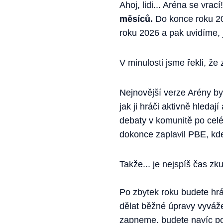
Ahoj, lidi... Aréna se vrací
měsíců.
Do konce roku 20
roku 2026 a pak uvidíme, j
V minulosti jsme řekli, že
Nejnovější verze Arény byl
jak ji hráči aktivně hledaj
debaty v komunitě po celém
dokonce zaplavil PBE, kde
Takže... je nejspíš čas zkus
Po zbytek roku budete hr
dělat běžné úpravy vyváže
zapneme, budete navíc pok