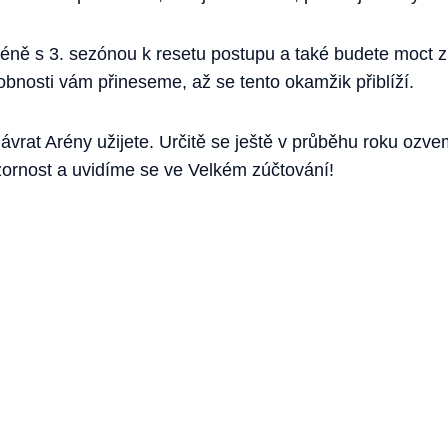
éně s 3. sezónou k resetu postupu a také budete moct z
bnosti vám přineseme, až se tento okamžik přiblíží.
ávrat Arény užijete. Určitě se ještě v průběhu roku ozv
zornost a uvidíme se ve Velkém zúčtování!