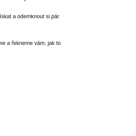
ískat a odemknout si pár
eme a řekneme vám, jak to