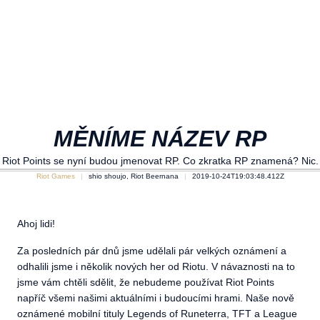
MĚNÍME NÁZEV RP
Riot Points se nyní budou jmenovat RP. Co zkratka RP znamená? Nic.
Riot Games
shio shoujo, Riot Beernana
2019-10-24T19:03:48.412Z
Ahoj lidi!
Za posledních pár dnů jsme udělali pár velkých oznámení a
odhalili jsme i několik nových her od Riotu. V návaznosti na to
jsme vám chtěli sdělit, že nebudeme používat Riot Points
napříč všemi našimi aktuálními i budoucími hrami. Naše nově
oznámené mobilní tituly Legends of Runeterra, TFT a League