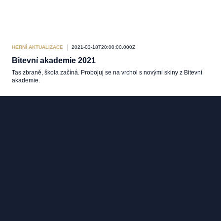
HERNÍ AKTUALIZACE
2021-03-18T20:00:00.000Z
Bitevní akademie 2021
Tas zbraně, škola začíná. Probojuj se na vrchol s novými skiny z Bitevní
akademie.