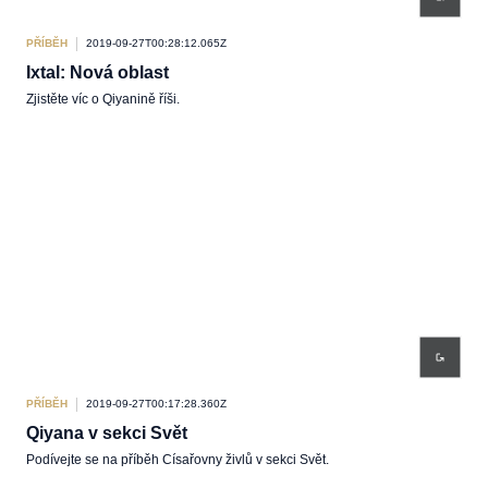
PŘÍBĚH
2019-09-27T00:28:12.065Z
Ixtal: Nová oblast
Zjistěte víc o Qiyanině říši.
PŘÍBĚH
2019-09-27T00:17:28.360Z
Qiyana v sekci Svět
Podívejte se na příběh Císařovny živlů v sekci Svět.