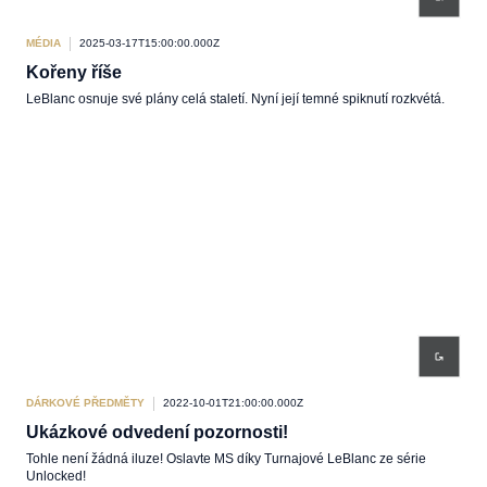
MÉDIA
2025-03-17T15:00:00.000Z
Kořeny říše
LeBlanc osnuje své plány celá staletí. Nyní její temné spiknutí rozkvétá.
DÁRKOVÉ PŘEDMĚTY
2022-10-01T21:00:00.000Z
Ukázkové odvedení pozornosti!
Tohle není žádná iluze! Oslavte MS díky Turnajové LeBlanc ze série
Unlocked!