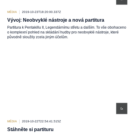
MÉDIA
2019-10-23T18:20:00.337Z
Vývoj: Neobvyklé nástroje a nová partitura
Partitura k Pentakillu II, Legendárnímu střetu a dalším. To vše obohaceno
o komplexní pohled na skládání hudby pro neobvyklé nástroje, které
původně sloužily zcela jiným účelům.
MÉDIA
2019-10-22T22:54:41.515Z
Stáhněte si partituru