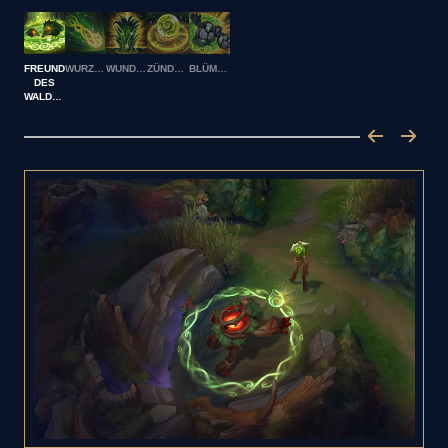
FREUND
WURZELRUFER
WUNDERWUCHERN
ZÜNDSAMEN
BLÜMCHEN!
DES
WALDES