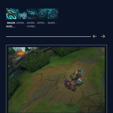
MAGIE
DORNENSCHLAG
GEWUNDENER
SPRÖSSLINGWURF
WURZELFÄNGE
AUSLAUGEN
VORMARSCH