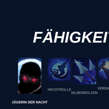
FÄHIGKE
VERD
HECHTROLLE
SILBERBOLZEN
JÄGERIN DER NACHT