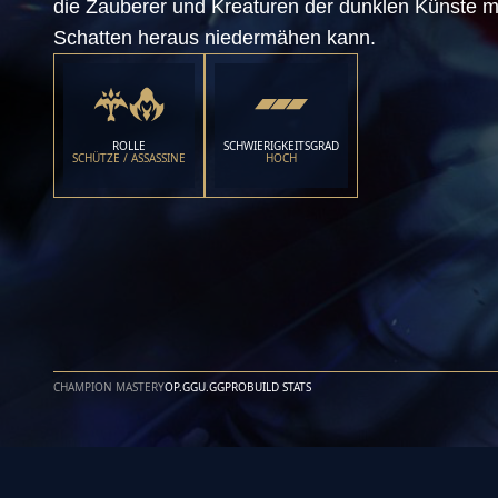
die Zauberer und Kreaturen der dunklen Künste mi
Schatten heraus niedermähen kann.
ROLLE
SCHWIERIGKEITSGRAD
SCHÜTZE / ASSASSINE
HOCH
CHAMPION MASTERY
OP.GG
U.GG
PROBUILD STATS