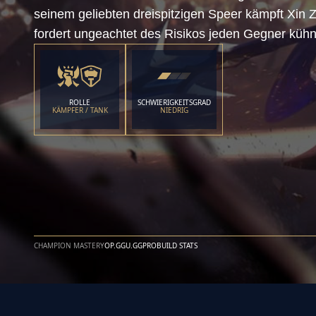
seinem geliebten dreispitzigen Speer kämpft Xin 
fordert ungeachtet des Risikos jeden Gegner kühn
ROLLE
SCHWIERIGKEITSGRAD
KÄMPFER / TANK
NIEDRIG
CHAMPION MASTERY
OP.GG
U.GG
PROBUILD STATS