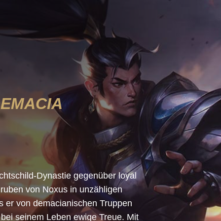
DEMACIA
ichtschild-Dynastie gegenüber loyal
gruben von Noxus in unzähligen
s er von demacianischen Truppen
n bei seinem Leben ewige Treue. Mit