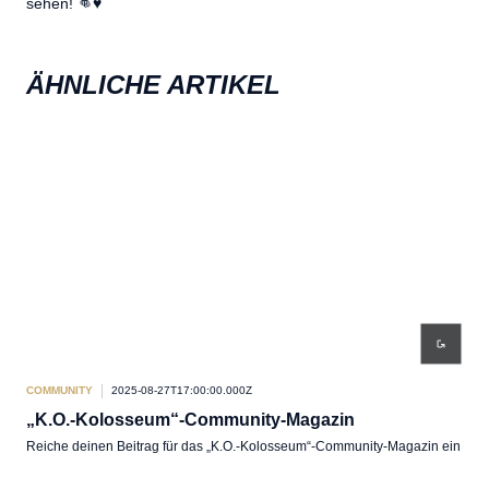
sehen! 👊♥️
ÄHNLICHE ARTIKEL
COMMUNITY
2025-08-27T17:00:00.000Z
COM
„K.O.-Kolosseum“-Community-Magazin
Fa
Reiche deinen Beitrag für das „K.O.-Kolosseum“-Community-Magazin ein
An a