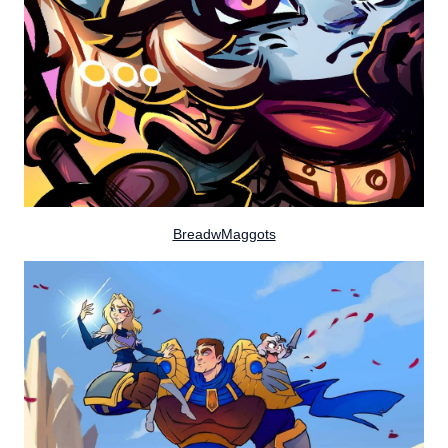
BreadwMaggots