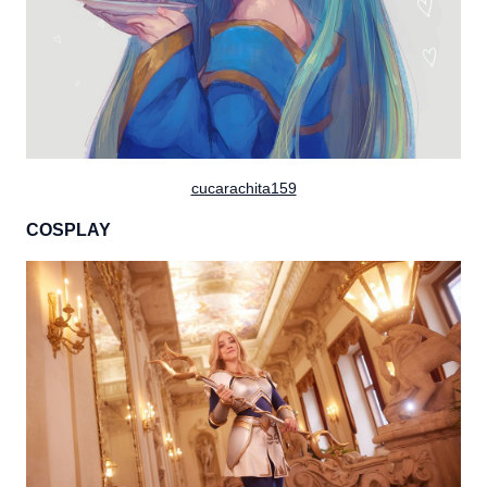
cucarachita159
COSPLAY