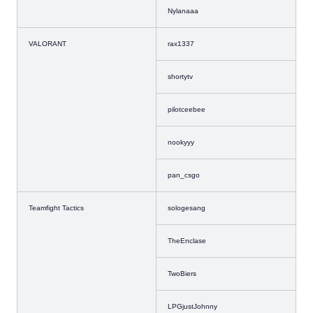
Nylanaaa
VALORANT
rax1337
shortytv
pilotceebee
nookyyy
pan_csgo
Teamfight Tactics
sologesang
TheEnclase
TwoBiers
LPGjustJohnny