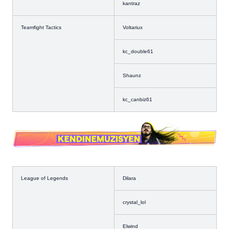
kantraz
Teamfight Tactics
Voltariux
kc_double61
Shaunz
kc_canbiz61
League of Legends
Dilara
crystal_lol
Elwind