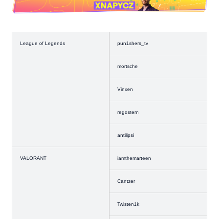
League of Legends
pun1shers_tv
mortsche
Vinxen
regostern
antilipsi
VALORANT
iamthemarteen
Cantzer
Twisten1k