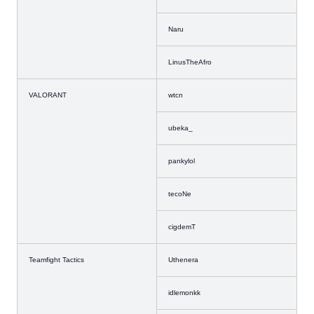
Naru
LinusTheAfro
VALORANT
wtcn
ubeka_
pankylol
tecoNe
cigdemT
Teamfight Tactics
Uthenera
idlemonkk