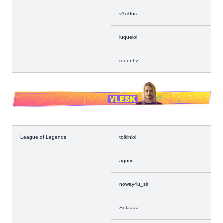
v1ci0us
luquelol
reeenhz
League of Legends
tolkinlol
agurin
noway4u_sir
Solaaaa