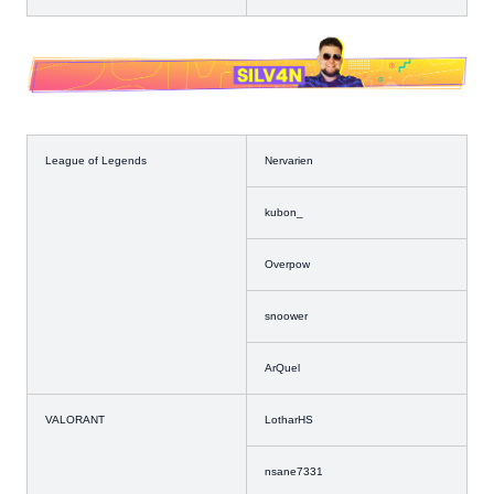
League of Legends
Nervarien
kubon_
Overpow
snoower
ArQuel
VALORANT
LotharHS
nsane7331