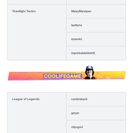
Teamfight Tactics
MaizyMarzipan
laellana
itzstu4rt
improbableblobtft
League of Legends
carritoskami
ginyin
miyugod