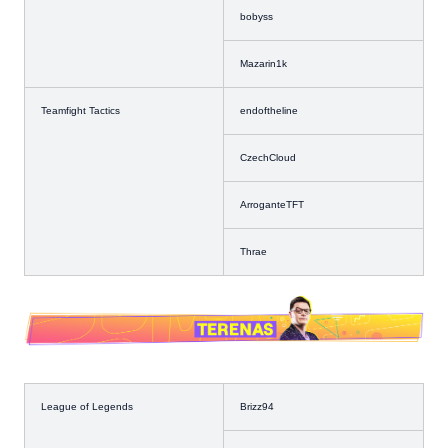
bobyss
Mazarin1k
Teamfight Tactics
endoftheline
CzechCloud
ArroganteTFT
Thrae
League of Legends
Brizz94