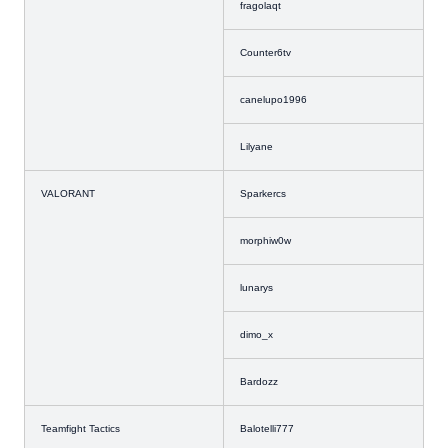
fragolaqt
Counter6tv
canelupo1996
Lilyane
VALORANT
Sparkercs
morphiw0w
lunarys
dimo_x
Bardozz
Teamfight Tactics
Balotelli777