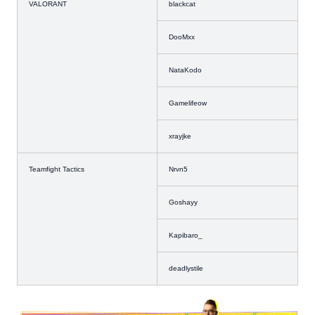
VALORANT
blackcat
DooMxx
NataKodo
Gamelifeow
xrayjke
Teamfight Tactics
Nrvn5
Goshayy
Kapibaro_
deadlystile