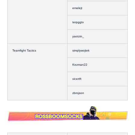
emelejt
terpggtv
yaotzin_
Teamfight Tactics
simplywojtek
Kezman22
vicertft
zbrojson