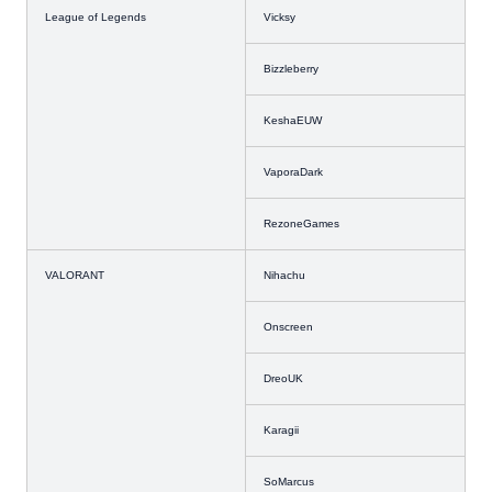
League of Legends
Vicksy
Bizzleberry
KeshaEUW
VaporaDark
RezoneGames
VALORANT
Nihachu
Onscreen
DreoUK
Karagii
SoMarcus