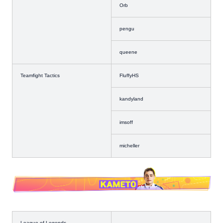
Orb
pengu
queene
Teamfight Tactics
FluffyHS
kandyland
imsoff
micheller
League of Legends