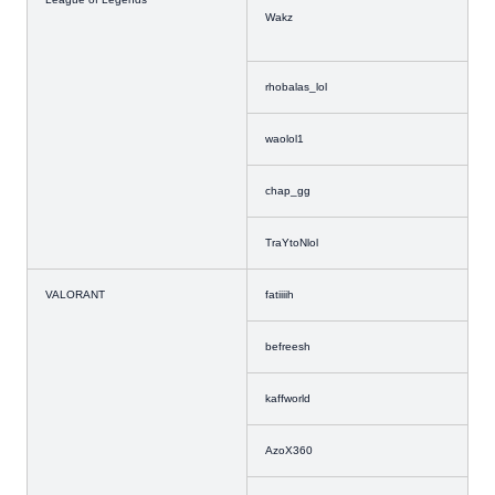
Wakz
rhobalas_lol
waolol1
chap_gg
TraYtoNlol
VALORANT
fatiiiih
befreesh
kaffworld
AzoX360