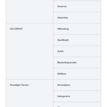
Aesenar
elojoninja
VALORANT
Hitboxking
StarWraith
Zok3r
Blackelespanolito
SirMaza
Teamfight Tactics
Snoodyboo
babyguana