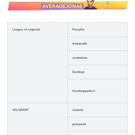
League of Legends
Proxyfox
thebausffs
cookielolxx
Dumbsyt
SondergaardLol
VALORANT
noizeeh
gosupeak