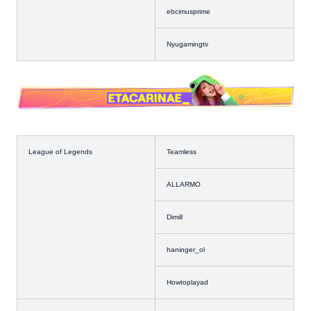
ebcimusprime
Nyugamingtv
League of Legends
Teamless
ALLARMO
Dimill
haninger_ol
Howtoplayad