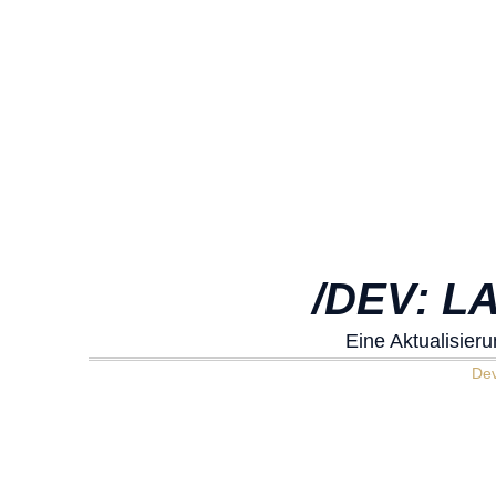
/DEV: L
Eine Aktualisier
De