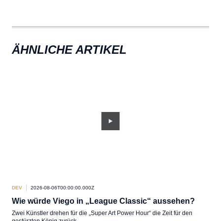
ÄHNLICHE ARTIKEL
DEV
2026-08-06T00:00:00.000Z
DEV
Wie würde Viego in „League Classic“ aussehen?
En
Zwei Künstler drehen für die „Super Art Power Hour“ die Zeit für den
Pabr
gestürzten König zurück.
die 