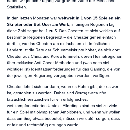
haben wir jedoch Zugang zur größten Waffe der Menschheit:
Statistiken.
In den letzten Monaten war
weltweit in 1 von 15 Spielen ein
Skripter oder Bot-User am Werk
, in einigen Regionen lag
diese Zahl sogar bei 1 zu 5. Das Cheaten ist nicht wirklich auf
bestimmte Regionen begrenzt – die Cheater gehen einfach
dorthin, wo das Cheaten am einfachsten ist. In östlichen
Ländern ist die Rate der Schummelskripte höher, da sich dort
Cheater aus China und Korea tummeln, deren Heimatregionen
über exklusive Anti-Cheat-Methoden und (was noch viel
wichtiger ist) Identitätsanforderungen für das Gaming, die von
der jeweiligen Regierung vorgegeben werden, verfügen.
Cheaten lohnt sich nur dann, wenn es Ruhm gibt, der es wert
ist, gestohlen zu werden. Daher sind
Betrugsversuche
tatsächlich ein Zeichen für ein erfolgreiches,
wettkampforientiertes Umfeld. Allerdings sind es viel zu viele
für ein Spiel mit olympischen Ambitionen, und wenn wir wollen,
dass ein Sieg etwas bedeutet, müssen wir dafür sorgen, dass
er fair und rechtmäßig errungen wurde.