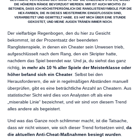
DIE HÖHEREN RÄNGE BEVORZUGT WERDEN. MIR IST AUCH WICHTIG ZU
BETONEN, DASS ICH HÖCHSTPERSÖNLICH DIE RANGLISTENSYMBOLE FÜR DIE
HEX-FARBEN, DIE IN DIESES MEISTERWERK EINGEFLOSSEN SIND,
VERARBEITET UND GEMITTELT HABE. ES HAT MICH ÜBER EINE STUNDE
GEKOSTET, UND MEINE AUGEN TRÄNEN IMMER NOCH.
Der vielfarbige Regenbogen, den du hier zu Gesicht
bekommst, ist der Prozentsatz der beendeten
Ranglistenspiele, in denen ein Cheater sein Unwesen trieb,
aufgeschlüsselt nach dem Rang, den ein Skripter hatte,
nachdem das Spiel beendet war. Und ja, du siehst das ganz
richtig,
in mehr als 10 % aller Spiele der Meisterklasse oder
höher befand sich ein Cheater
. Selbst bei den
Herausforderern, die wir in regelmäßigen Abständen manuell
überprüfen, gibt es eine beträchtliche Anzahl an Cheatern. Aus
statistischer Sicht wird dies von Analysten oft als eine
„miserable Linie“ bezeichnet, und wir sind von diesem Trend
alles andere als begeistert.
Und was das Ganze noch schlimmer macht, ist die Tatsache,
dass wir nicht wissen, wie sich dieser Trend fortsetzen wird,
da
die aktuellen Anti-Cheat-Maßnahmen besiegt wurden
.