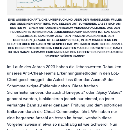
EINE WISSENSCHAFTLICHE UNTERSUCHUNG ÜBER DEN MANGELNDEN WILLEN
DES GEMEINEN SKRIPTERS, MAL SELBER GUT ZU WERDEN, LÄSST SICH AM
BESTEN MIT EINEM ANTIQUIERTEN MEDIUM VERANSCHAULICHEN, DAS DEN
HEUTIGEN HISTORIKERN ALS „LINIENDIAGRAMM“ BEKANNT IST. DAS OBEN
ABGEBILDETE DIAGRAMM ZEIGT DEN PROZENTUALEN ANTEIL DER
GESPIELTEN „LEAGUE OF LEGENDS“-SPIELE, IN DEM MINDESTENS EIN
CHEATER ODER BOT-USER MITGESPIELT HAT. WIE IMMER HABE ICH DIE ANZAHL
DER GESPERRTEN KONTEN IN EINER ZWEITEN Y-ACHSE DARGESTELLT, DAMIT
DU DAS GANZE AUSMASS ERKENNEN UND DEN HOFFENTLICH VERURSACHTEN S
CHMERZ SPÜREN KANNST.
Im Laufe des Jahres 2023 haben die liebenswerten Rabauken
unseres Anti-Cheat-Teams Erkennungsmethoden in den LoL-
Client geschmuggelt, die Aufschluss über das Ausmaß der
Schummelskripte-Epidemie geben. Diese frechen
Sicherheitsmanöver, die auch „Honeypots“ oder „Spicy Values“
genannt werden, funktionieren jedoch nur einmal, da jeder
verhängte Bann zu einer genauen Prüfung und dem sofortigen
Entlarven durch die Cheat-Communitys führt. Wir haben nur
eine begrenzte Anzahl an Assen im Ärmel, weshalb diese
Vorgehensweise in etwa so nachhaltig ist wie Schweröl. Nun