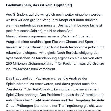
Packman (nein, das ist kein Tippfehler)
Aus Gründen, auf die wir gleich noch weiter eingehen werden,
wollten wir den großen Vanguard-Knopf erst dann drücken,
wenn es unbedingt sein musste. Deshalb hat League bis jetzt
(seit fast sechs Jahren) mit Hilfe eines Anti-
Manipulationsprogramms namens „Packman“ überlebt.
Aufgrund einer unablässigen Flut von Cheats und Sperren
bewegt sich der Bereich der Anti-Cheat-Technologie jedoch mit
rekursiver Lichtgeschwindigkeit. Nach Berücksichtigung der
hyperbarischen Zeitausdehnung ergibt sich ein Alter von etwa
250 Millionen „Schummeljahren“ für Packman, was die Grenze
ins Prä-Mesozoikum verschiebt.
Das Hauptziel von Packman war es, die Analyse der
Spielbinärdatei zu erschweren, und dazu gehört auch das
„Verstecken“ der Anti-Cheat-Erkennungen, die sie an einen
Spiel-Client anhängt. Das Problem ist, dass das Verbreiten der
entschlüsselten Spiel-Binärdateien und das Umgehen der Anti-
Cheat-Prüfungen jetzt eher einer Trainingsübung gleicht, was
durch den
Cyberangriff Anfang letzten Jahres
wahrscheinlich