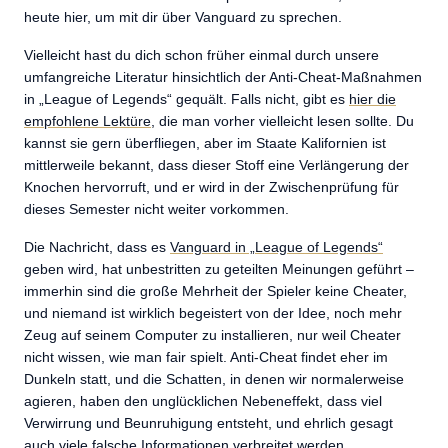
heute hier, um mit dir über Vanguard zu sprechen.
Vielleicht hast du dich schon früher einmal durch unsere
umfangreiche Literatur hinsichtlich der Anti-Cheat-Maßnahmen
in „League of Legends“ gequält. Falls nicht, gibt es
hier die
empfohlene Lektüre
,
die man vorher vielleicht lesen sollte. Du
kannst sie gern überfliegen, aber im Staate Kalifornien ist
mittlerweile bekannt, dass dieser Stoff eine Verlängerung der
Knochen hervorruft, und er wird in der Zwischenprüfung für
dieses Semester nicht weiter vorkommen.
Die Nachricht, dass es
Vanguard in „League of Legends“
geben wird, hat unbestritten zu geteilten Meinungen geführt –
immerhin sind die große Mehrheit der Spieler keine Cheater,
und niemand ist wirklich begeistert von der Idee, noch mehr
Zeug auf seinem Computer zu installieren, nur weil Cheater
nicht wissen, wie man fair spielt. Anti-Cheat findet eher im
Dunkeln statt, und die Schatten, in denen wir normalerweise
agieren, haben den unglücklichen Nebeneffekt, dass viel
Verwirrung und Beunruhigung entsteht, und ehrlich gesagt
auch viele falsche Informationen verbreitet werden.