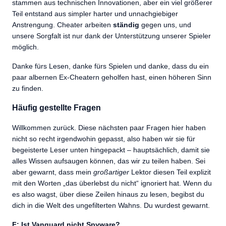
stammen aus technischen Innovationen, aber ein viel größerer
Teil entstand aus simpler harter und unnachgiebiger
Anstrengung. Cheater arbeiten
ständig
gegen uns, und
unsere Sorgfalt ist nur dank der Unterstützung unserer Spieler
möglich.
Danke fürs Lesen, danke fürs Spielen und danke, dass du ein
paar albernen Ex-Cheatern geholfen hast, einen höheren Sinn
zu finden.
Häufig gestellte Fragen
Willkommen zurück. Diese nächsten paar Fragen hier haben
nicht so recht irgendwohin gepasst, also haben wir sie für
begeisterte Leser unten hingepackt – hauptsächlich, damit sie
alles Wissen aufsaugen können, das wir zu teilen haben. Sei
aber gewarnt, dass mein
großartiger
Lektor diesen Teil explizit
mit den Worten „das überlebst du nicht“ ignoriert hat. Wenn du
es also wagst, über diese Zeilen hinaus zu lesen, begibst du
dich in die Welt des ungefilterten Wahns. Du wurdest gewarnt.
F: Ist Vanguard nicht Spyware?