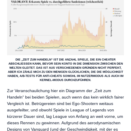
DIE „ZEIT ZUM HANDELN“ IST DIE ANZAHL SPIELE, DIE EIN CHEATER
ABSCHLIESSEN KANN, BEVOR SEIN KONTO IN DIE DIMENSION ZWISCHEN DEN W
ELTEN GLEITET. DAS IST AUS VERSCHIEDENEN GRÜNDEN NICHT PERFEKT, A
BER ICH ZÄHLE MICH ZU DEN WENIGEN GLÜCKLICHEN, DIE DIE MÖGLICHKEIT H
ABEN, A/B-TESTS FÜR ANTI-CHEATS SOWOHL IM NUTZERMODUS ALS AUCH IM K
ERNEL-MODUS DURCHZUFÜHREN.
Zur Veranschaulichung hier ein Diagramm der „Zeit zum
Handeln“ bei beiden Spielen, auch wenn das kein wirklich fairer
Vergleich ist. Betrügereien sind bei Ego-Shootern weitaus
ausgefeilter, und obwohl Spiele in League of Legends von
kürzerer Dauer sind, lag League von Anfang an weit vorne, um
dieses Rennen zu gewinnen. Aufgrund des aerodynamischen
Designs von Vanguard (und der Geschwindigkeit, mit der es