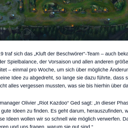
 traf sich das „Kluft der Beschwörer“-Team – auch beka
 der Spielbalance, der Vorsaison und allen anderen grö
itet – einmal pro Woche, um sich über mögliche Änderun
ine Idee zu abgedreht, so lange sie dazu führte, dass si
icht alles vergessen mussten, was sie bis hierhin über da
manager Olivier „Riot Kazdoo“ Ged sagt: „In dieser Pha
 gute Ideen zu finden. Es geht darum, herauszufinden, w
ese Ideen wollen wir so schnell wie möglich verwerfen. 
eren und uns fragen, warum sie gut sind.“