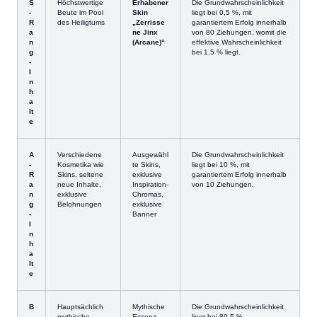
S
Höchstwertige
Erhabener
Die Grundwahrscheinlichkeit
-
Beute im Pool
Skin
liegt bei 0,5 %, mit
R
des Heiligtums
„Zerrisse
garantiertem Erfolg innerhalb
a
ne Jinx
von 80 Ziehungen, womit die
n
(Arcane)“
effektive Wahrscheinlichkeit
g
bei 1,5 % liegt.
-
I
n
h
a
lt
e
A
Verschiedene
Ausgewähl
Die Grundwahrscheinlichkeit
-
Kosmetika wie
te Skins,
liegt bei 10 %, mit
R
Skins, seltene
exklusive
garantiertem Erfolg innerhalb
a
neue Inhalte,
Inspiration-
von 10 Ziehungen.
n
exklusive
Chromas,
g
Belohnungen
exklusive
-
Banner
I
n
h
a
lt
e
B
Hauptsächlich
Mythische
Die Grundwahrscheinlichkeit
-
mythische
Essenz
liegt bei 89,5 %.