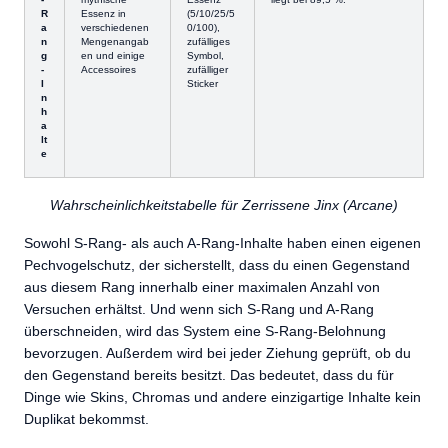
R
Essenz in
(5/10/25/5
a
verschiedenen
0/100),
n
Mengenangab
zufälliges
g
en und einige
Symbol,
-
Accessoires
zufälliger
I
Sticker
n
h
a
lt
e
Wahrscheinlichkeitstabelle für Zerrissene Jinx (Arcane)
Sowohl S-Rang- als auch A-Rang-Inhalte haben einen eigenen
Pechvogelschutz, der sicherstellt, dass du einen Gegenstand
aus diesem Rang innerhalb einer maximalen Anzahl von
Versuchen erhältst. Und wenn sich S-Rang und A-Rang
überschneiden, wird das System eine S-Rang-Belohnung
bevorzugen. Außerdem wird bei jeder Ziehung geprüft, ob du
den Gegenstand bereits besitzt. Das bedeutet, dass du für
Dinge wie Skins, Chromas und andere einzigartige Inhalte kein
Duplikat bekommst.