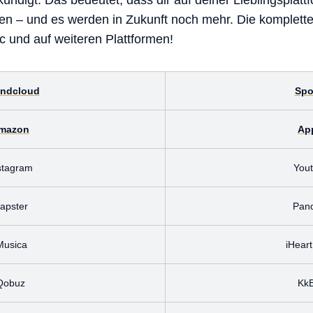
ndigt. Das bedeutet, dass dir auf deiner Lieblingsplattf
hen – und es werden in Zukunft noch mehr. Die komplet
c und auf weiteren Plattformen!
ndcloud
Spo
mazon
Ap
stagram
You
apster
Pan
Musica
iHear
Qobuz
Kk