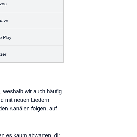
zoo
aavn
e Play
zer
, weshalb wir auch häufig
nd mit neuen Liedern
den Kanälen folgen, auf
en es kaum abwarten, dir