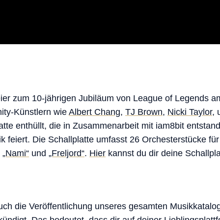
ier zum 10-jährigen Jubiläum von League of Legends a
ity-Künstlern wie
Albert Chang
,
TJ Brown
,
Nicki Taylor
,
atte enthüllt, die in Zusammenarbeit mit iam8bit entstan
 feiert. Die Schallplatte umfasst 26 Orchesterstücke f
r
„Nami“
und
„Freljord“
.
Hier
kannst du dir deine Schallpla
auch die Veröffentlichung unseres gesamten Musikkatalo