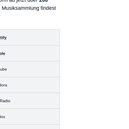
orm ab jetzt über
200
te Musiksammlung findest
tify
ple
tube
dora
tRadio
Box