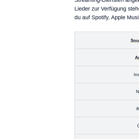
Streaming-Diensten angekü
Lieder zur Verfügung ste
du auf Spotify, Apple Musi
Sou
A
In
N
i