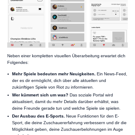
Neben einer kompletten visuellen Überarbeitung erwartet dich
Folgendes:
Mehr Spiele bedeuten mehr Neuigkeiten.
Ein News-Feed,
der es dir ermöglicht, dich über alle aktuellen und
zukünftigen Spiele von Riot zu informieren.
Wer kümmert sich um was?
Das soziale Portal wird
aktualisiert, damit du mehr Details darüber erhältst, was
deine Freunde gerade tun und welche Spiele sie spielen.
Der Ausbau des E-Sports.
Neue Funktionen für den E-
Sport, die deine Zuschauererfahrung verbessern und dir die
Möglichkeit geben, deine Zuschauerbelohnungen im Auge