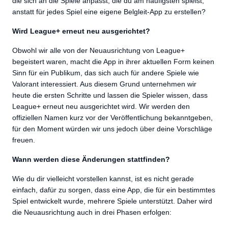
die sich an die Spiele anpasst, die du am häufigsten spielst,
anstatt für jedes Spiel eine eigene Belgleit-App zu erstellen?
Wird League+ erneut neu ausgerichtet?
Obwohl wir alle von der Neuausrichtung von League+
begeistert waren, macht die App in ihrer aktuellen Form keinen
Sinn für ein Publikum, das sich auch für andere Spiele wie
Valorant interessiert. Aus diesem Grund unternehmen wir
heute die ersten Schritte und lassen die Spieler wissen, dass
League+ erneut neu ausgerichtet wird. Wir werden den
offiziellen Namen kurz vor der Veröffentlichung bekanntgeben,
für den Moment würden wir uns jedoch über deine Vorschläge
freuen.
Wann werden diese Änderungen stattfinden?
Wie du dir vielleicht vorstellen kannst, ist es nicht gerade
einfach, dafür zu sorgen, dass eine App, die für ein bestimmtes
Spiel entwickelt wurde, mehrere Spiele unterstützt. Daher wird
die Neuausrichtung auch in drei Phasen erfolgen: