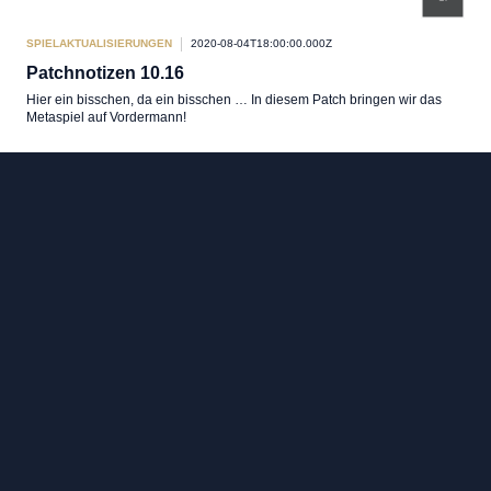
SPIELAKTUALISIERUNGEN
2020-08-04T18:00:00.000Z
Patchnotizen 10.16
Hier ein bisschen, da ein bisschen … In diesem Patch bringen wir das
Metaspiel auf Vordermann!